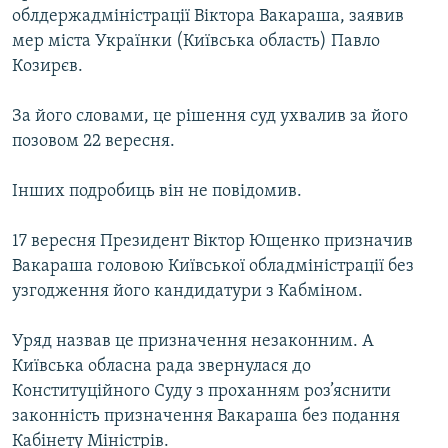
облдержадміністрації Віктора Вакараша, заявив
КИТАЙ.ВИКЛИКИ
мер міста Українки (Київська область) Павло
МУЛЬТИМЕДІА
Козирєв.
ФОТО
За його словами, це рішення суд ухвалив за його
СПЕЦПРОЄКТИ
позовом 22 вересня.
ПОДКАСТИ
Інших подробиць він не повідомив.
КРИМ РЕАЛІЇ
17 вересня Президент Віктор Ющенко призначив
РУС
Вакараша головою Київської обладміністрації без
УКР
узгодження його кандидатури з Кабміном.
КТАТ
Уряд назвав це призначення незаконним. А
Київська обласна рада звернулася до
ДОЛУЧАЙСЯ!
Конституційного Суду з проханням роз’яснити
законність призначення Вакараша без подання
Кабінету Міністрів.