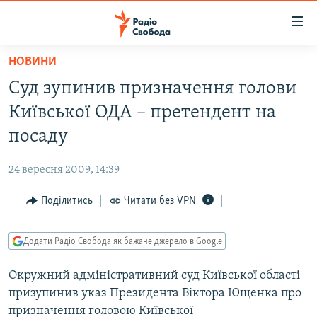
Доступність
посилання
Перейти
НОВИНИ
до
РАДІО СВОБОДА – 70 РОКІВ
Суд зупинив призначення голови
основного
ВСЕ ЗА ДОБУ
матеріалу
Київської ОДА – претендент на
СТАТТІ
Перейти
посаду
до
ВІЙНА
ПОЛІТИКА
основної
24 вересня 2009, 14:39
РОСІЙСЬКА «ФІЛЬТРАЦІЯ»
ЕКОНОМІКА
навігації
Перейти
Поділитись
Читати без VPN
ДОНБАС.РЕАЛІЇ
СУСПІЛЬСТВО
до
КРИМ.РЕАЛІЇ
КУЛЬТУРА
пошуку
Додати Радіо Свобода як бажане джерело в Google
ТИ ЯК?
СПОРТ
Окружний адміністративний суд Київської області
СХЕМИ
УКРАЇНА
призупинив указ Президента Віктора Ющенка про
ПРИАЗОВ’Я
СВІТ
призначення головою Київської