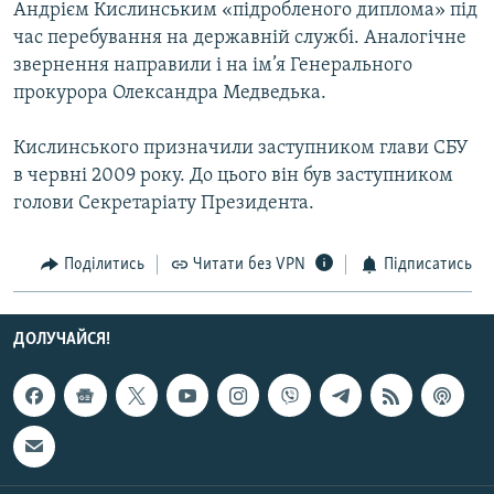
Андрiєм Кислинським «пiдробленого диплома» пiд
час перебування на державнiй службi. Аналогiчне
Усі сайти RFE/RL
звернення направили i на ім’я Генерального
прокурора Олександра Медведька.
Кислинського призначили заступником глави СБУ
в червнi 2009 року. До цього вiн був заступником
голови Секретарiату Президента.
Поділитись
Читати без VPN
Підписатись
ДОЛУЧАЙСЯ!