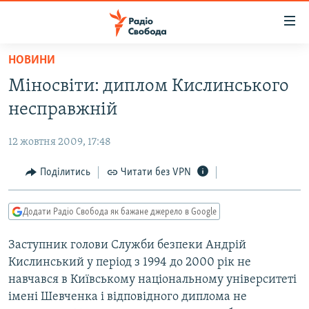
Доступність
посилання
Перейти
НОВИНИ
до
РАДІО СВОБОДА – 70 РОКІВ
Міносвіти: диплом Кислинського
основного
ВСЕ ЗА ДОБУ
матеріалу
несправжній
СТАТТІ
Перейти
до
12 жовтня 2009, 17:48
ВІЙНА
ПОЛІТИКА
основної
РОСІЙСЬКА «ФІЛЬТРАЦІЯ»
Поділитись
Читати без VPN
ЕКОНОМІКА
навігації
Перейти
ДОНБАС.РЕАЛІЇ
СУСПІЛЬСТВО
до
Додати Радіо Свобода як бажане джерело в Google
КРИМ.РЕАЛІЇ
КУЛЬТУРА
пошуку
Заступник голови Служби безпеки Андрiй
ТИ ЯК?
СПОРТ
Кислинський у перiод з 1994 до 2000 рiк не
СХЕМИ
УКРАЇНА
навчався в Київському нацiональному унiверситетi
iмені Шевченка i вiдповiдного диплома не
ПРИАЗОВ’Я
СВІТ