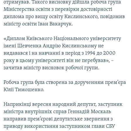
отримував. Такого висновку дiйшла робоча група
КИТАЙ.ВИКЛИКИ
Мiнiстерства освiти з перевiрки достовiрностi
МУЛЬТИМЕДІА
диплома про вищу освiту Кислинського, повiдомив
мiнiстр освiти Iван Вакарчук.
ФОТО
СПЕЦПРОЄКТИ
«Диплом Київського Нацiонального унiверситету
iмені Шевченка Андрiю Кислинському не
ПОДКАСТИ
видавався i на навчаннi в перiод з 1994 до 2000
року в цьому унiверситетi вiн не перебував», –
КРИМ РЕАЛІЇ
зачитав мiнiстр висновок робочої групи.
РУС
УКР
Робоча група була створена за дорученням прем’єра
Юлiї Тимошенко.
КТАТ
Наприкiнцi вересня народний депутат, заступник
ДОЛУЧАЙСЯ!
мiнiстра внутрiшнiх справ Геннадiй Москаль
направив прем’єрові депутатське звернення з
приводу використання заступником глави СБУ