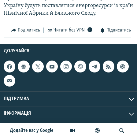
Україну будуть поставлятися енергоресурси із країн
Північної Африки й Близького Сходу.
Усі сайти RFE/RL
Поділитись
Читати без VPN
Підписатись
ДОЛУЧАЙСЯ!
ПІДТРИМКА
ІНФОРМАЦІЯ
UTC+3
© Радіо Свобода, 2026 | Усі права застережено.
Додайте нас у Google