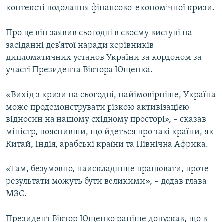
контекстi подолання фiнансово-економiчної кризи.
КИТАЙ.ВИКЛИКИ
МУЛЬТИМЕДІА
Про це вiн заявив сьогодні в своєму виступi на
ФОТО
засiданнi дев’ятої наради керiвникiв
дипломатичних установ України за кордоном за
СПЕЦПРОЄКТИ
участі Президента Вiктора Ющенка.
ПОДКАСТИ
«Вихiд з кризи на сьогоднi, найiмовiрнiше, Україна
може продемонструвати рiзкою активiзацiєю
КРИМ РЕАЛІЇ
вiдносин на нашому схiдному просторi», – сказав
РУС
мiнiстр, пояснивши, що йдеться про такi країни, як
УКР
Китай, Iндiя, арабськi країни та Пiвнiчна Африка.
КТАТ
«Там, безумовно, найскладнiше працювати, проте
результати можуть бути великими», – додав глава
ДОЛУЧАЙСЯ!
МЗС.
Президент Віктор Ющенко раніше допускав, що в