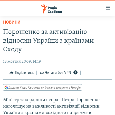
Доступність
посилання
Перейти
НОВИНИ
до
РАДІО СВОБОДА – 70 РОКІВ
Порошенко за активізацію
основного
ВСЕ ЗА ДОБУ
матеріалу
вiдносин України з країнами
СТАТТІ
Перейти
Сходу
до
ВІЙНА
ПОЛІТИКА
основної
13 жовтня 2009, 14:19
РОСІЙСЬКА «ФІЛЬТРАЦІЯ»
ЕКОНОМІКА
навігації
Перейти
Поділитись
Читати без VPN
ДОНБАС.РЕАЛІЇ
СУСПІЛЬСТВО
до
КРИМ.РЕАЛІЇ
КУЛЬТУРА
пошуку
Додати Радіо Свобода як бажане джерело в Google
ТИ ЯК?
СПОРТ
Мiнiстр закордонних справ Петро Порошенко
СХЕМИ
УКРАЇНА
наголошує на важливостi активiзацiї вiдносин
ПРИАЗОВ’Я
СВІТ
України з країнами «схiдного напряму» в