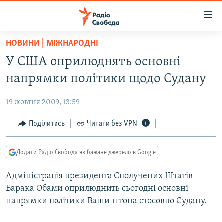
Доступність
посилання
Перейти
НОВИНИ | МІЖНАРОДНІ
до
РАДІО СВОБОДА – 70 РОКІВ
У США оприлюднять основні
основного
ВСЕ ЗА ДОБУ
матеріалу
напрямки політики щодо Судану
СТАТТІ
Перейти
до
19 жовтня 2009, 13:59
ВІЙНА
ПОЛІТИКА
основної
РОСІЙСЬКА «ФІЛЬТРАЦІЯ»
Поділитись
Читати без VPN
ЕКОНОМІКА
навігації
Перейти
ДОНБАС.РЕАЛІЇ
СУСПІЛЬСТВО
до
Додати Радіо Свобода як бажане джерело в Google
КРИМ.РЕАЛІЇ
КУЛЬТУРА
пошуку
Адміністрація президента Сполучених Штатів
ТИ ЯК?
СПОРТ
Барака Обами оприлюднить сьогодні основні
СХЕМИ
УКРАЇНА
напрямки політики Вашингтона стосовно Судану.
КИТАЙ.ВИКЛИКИ
СВІТ