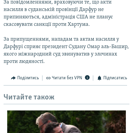
За повідомленнями, враховуючи те, що акти
МУЛЬТИМЕДІА
насилля в суданській провінції Дарфур не
ФОТО
припиняються, адміністрація США не планує
скасовувати санкції проти Хартума.
СПЕЦПРОЄКТИ
ПОДКАСТИ
За припущеннями, нападам та актам насилля у
Дарфурі сприяє президент Судану Омар аль-Башир,
КРИМ РЕАЛІЇ
якого міжнародний суд звинуватив у злочинах
РУС
проти людяності.
УКР
Поділитись
Читати без VPN
Підписатись
КТАТ
Читайте також
ДОЛУЧАЙСЯ!