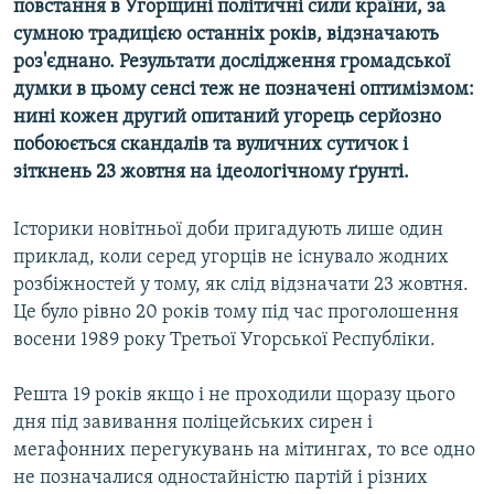
повстання в Угорщині політичні сили країни, за
МУЛЬТИМЕДІА
сумною традицією останніх років, відзначають
ФОТО
роз'єднано. Результати дослідження громадської
думки в цьому сенсі теж не позначені оптимізмом:
СПЕЦПРОЄКТИ
нині кожен другий опитаний угорець серйозно
ПОДКАСТИ
побоюється скандалів та вуличних сутичок і
зіткнень 23 жовтня на ідеологічному ґрунті.
КРИМ РЕАЛІЇ
РУС
Історики новітньої доби пригадують лише один
приклад, коли серед угорців не існувало жодних
УКР
розбіжностей у тому, як слід відзначати 23 жовтня.
КТАТ
Це було рівно 20 років тому під час проголошення
восени 1989 року Третьої Угорської Республіки.
ДОЛУЧАЙСЯ!
Решта 19 років якщо і не проходили щоразу цього
дня під завивання поліцейських сирен і
мегафонних перегукувань на мітингах, то все одно
не позначалися одностайністю партій і різних