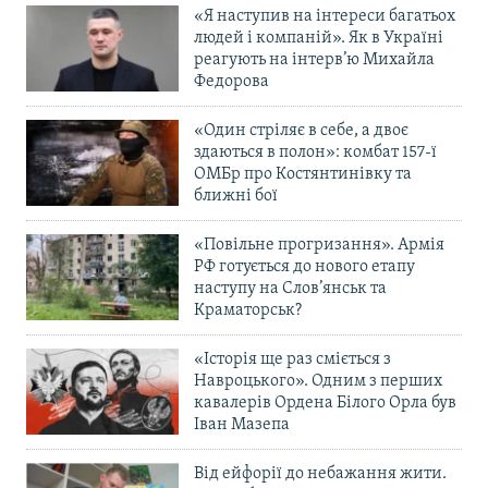
«Я наступив на інтереси багатьох
людей і компаній». Як в Україні
реагують на інтерв’ю Михайла
Федорова
«Один стріляє в себе, а двоє
здаються в полон»: комбат 157-ї
ОМБр про Костянтинівку та
ближні бої
«Повільне прогризання». Армія
РФ готується до нового етапу
наступу на Слов’янськ та
Краматорськ?
«Історія ще раз сміється з
Навроцького». Одним з перших
кавалерів Ордена Білого Орла був
Іван Мазепа
Від ейфорії до небажання жити.