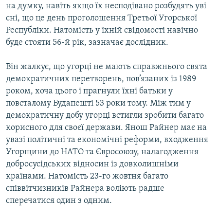
на думку, навіть якщо їх несподівано розбудять уві
сні, що це день проголошення Третьої Угорської
Республіки. Натомість у їхній свідомості навічно
буде стояти 56-й рік, зазначає дослідник.
Він жалкує, що угорці не мають справжнього свята
демократичних перетворень, пов’язаних із 1989
роком, хоча цього і прагнули їхні батьки у
повсталому Будапешті 53 роки тому. Між тим у
демократичну добу угорці встигли зробити багато
корисного для своєї держави. Янош Райнер має на
увазі політичні та економічні реформи, входження
Угорщини до НАТО та Євросоюзу, налагодження
добросусідських відносин із довколишніми
країнами. Натомість 23-го жовтня багато
співвітчизників Райнера воліють радше
сперечатися один з одним.