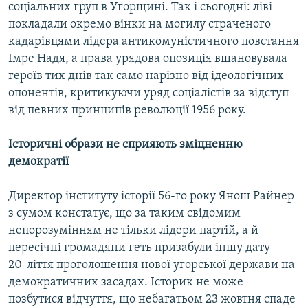
соціальних груп в Угорщині. Так і сьогодні: ліві
Усі сайти RFE/RL
покладали окремо вінки на могилу страченого
кадарівцями лідера антикомуністичного повстання
Імре Надя, а права урядова опозиція вшановувала
героїв тих днів так само нарізно від ідеологічних
опонентів, критикуючи уряд соціалістів за відступ
від певних принципів революції 1956 року.
Історичні образи не сприяють зміцненню
демократії
Директор інституту історії 56-го року Янош Райнер
з сумом констатує, що за таким свідомим
непорозумінням не тільки лідери партій, а й
пересічні громадяни геть призабули іншу дату –
20-ліття проголошення нової угорської держави на
демократичних засадах. Історик не може
позбутися відчуття, що небагатьом 23 жовтня спаде