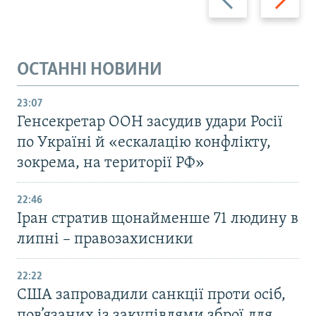
ОСТАННІ НОВИНИ
23:07
Генсекретар ООН засудив удари Росії
по Україні й «ескалацію конфлікту,
зокрема, на території РФ»
22:46
Іран стратив щонайменше 71 людину в
липні – правозахисники
22:22
США запровадили санкції проти осіб,
пов’язаних із закупівлями зброї для