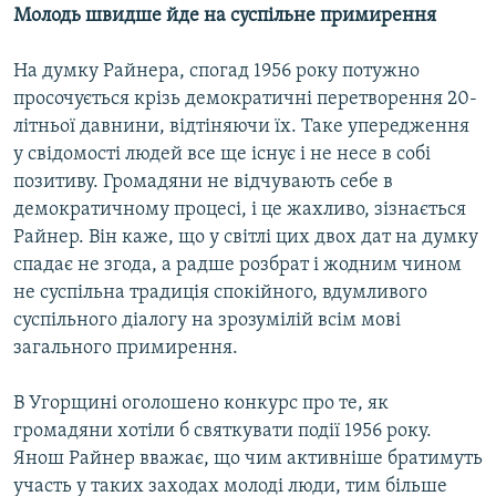
Молодь швидше йде на суспільне примирення
На думку Райнера, спогад 1956 року потужно
просочується крізь демократичні перетворення 20-
літньої давнини, відтіняючи їх. Таке упередження
у свідомості людей все ще існує і не несе в собі
позитиву. Громадяни не відчувають себе в
демократичному процесі, і це жахливо, зізнається
Райнер. Він каже, що у світлі цих двох дат на думку
спадає не згода, а радше розбрат і жодним чином
не суспільна традиція спокійного, вдумливого
суспільного діалогу на зрозумілій всім мові
загального примирення.
В Угорщині оголошено конкурс про те, як
громадяни хотіли б святкувати події 1956 року.
Янош Райнер вважає, що чим активніше братимуть
участь у таких заходах молоді люди, тим більше