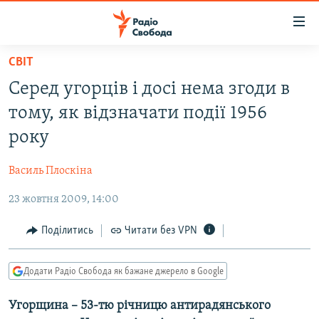
Доступність
посилання
Перейти
СВІТ
до
РАДІО СВОБОДА – 70 РОКІВ
Серед угорців і досі нема згоди в
основного
ВСЕ ЗА ДОБУ
матеріалу
тому, як відзначати події 1956
СТАТТІ
Перейти
року
до
ВІЙНА
ПОЛІТИКА
основної
Василь Плоскіна
РОСІЙСЬКА «ФІЛЬТРАЦІЯ»
ЕКОНОМІКА
навігації
Перейти
23 жовтня 2009, 14:00
ДОНБАС.РЕАЛІЇ
СУСПІЛЬСТВО
до
КРИМ.РЕАЛІЇ
КУЛЬТУРА
Поділитись
Читати без VPN
пошуку
ТИ ЯК?
СПОРТ
Додати Радіо Свобода як бажане джерело в Google
СХЕМИ
УКРАЇНА
Угорщина – 53-тю річницю антирадянського
КИТАЙ.ВИКЛИКИ
СВІТ