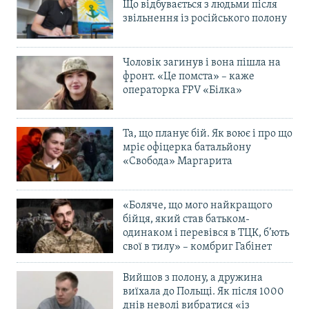
Що відбувається з людьми після
звільнення із російського полону
Чоловік загинув і вона пішла на
фронт. «Це помста» – каже
операторка FPV «Білка»
Та, що планує бій. Як воює і про що
мріє офіцерка батальйону
«Свобода» Маргарита
«Боляче, що мого найкращого
бійця, який став батьком-
одинаком і перевівся в ТЦК, б’ють
свої в тилу» – комбриг Габінет
Вийшов з полону, а дружина
виїхала до Польщі. Як після 1000
днів неволі вибратися «із