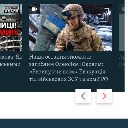
ркова. Як
Наша остання зйомка із
Арм
ійськими
загиблим Олексієм Юковим:
Киї
ї
«Ризикуючи всім». Евакуація
тіл військових ЗСУ та армії РФ
Назад
Вперед