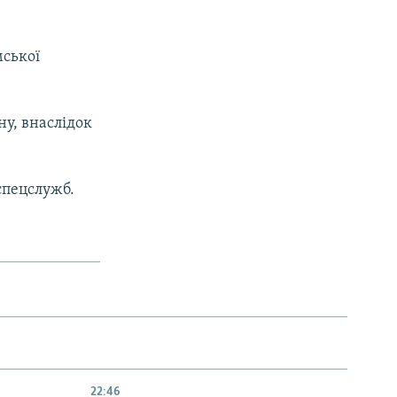
мської
ну, внаслідок
спецслужб.
22:46