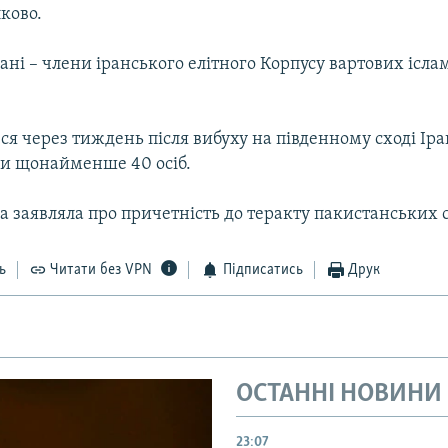
ково.
ані – члени іранського елітного Корпусу вартових ісла
ся через тиждень після вибуху на південному сході Іра
ли щонайменше 40 осіб.
а заявляла про причетність до теракту пакистанських 
ь
Читати без VPN
Підписатись
Друк
ОСТАННІ НОВИНИ
23:07