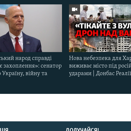
ський народ справді
Нова небезпека для Ха
є захоплення»: сенатор
виживає місто під рос
Україну, війну та
ударами | Донбас Реалі
ЦІЯ
ДОЛУЧАЙСЯ!