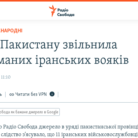
ЖНАРОДНІ
 Пакистану звільнила
маних іранських вояків
11:10
ь
Читати без VPN
обода як бажане джерело в Google
 Радіо Свобода джерело в уряді пакистанської провінці
слідство з’ясувало, що 11 іранських військовослужбовц