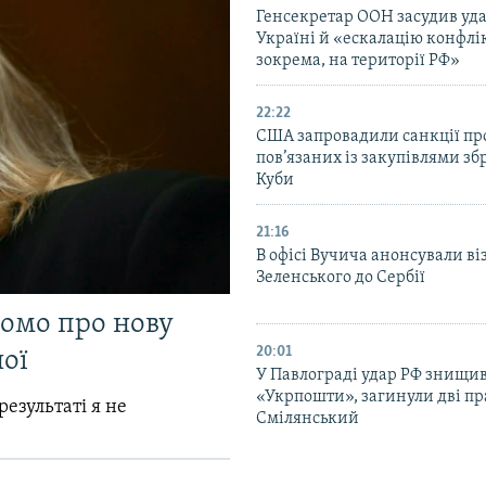
Генсекретар ООН засудив уда
Україні й «ескалацію конфлік
зокрема, на території РФ»
22:22
США запровадили санкції про
пов’язаних із закупівлями зб
Куби
21:16
В офісі Вучича анонсували ві
Зеленського до Сербії
домо про нову
20:01
ої
У Павлограді удар РФ знищив
«Укрпошти», загинули дві пр
результаті я не
Смілянський