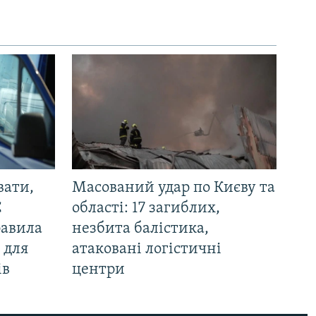
вати,
Масований удар по Києву та
С
області: 17 загиблих,
равила
незбита балістика,
 для
атаковані логістичні
ів
центри