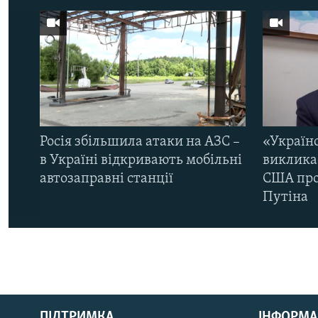
Росія збільшила атаки на АЗС –
«Україн
в Україні відкривають мобільні
виклика
автозаправні станції
США про 
Путіна
КРИМ РЕАЛІЇ
РУС
ПІДТРИМКА
ІНФОРМА