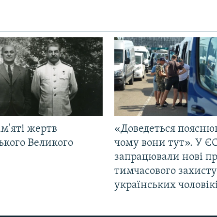
м'яті жертв
«Доведеться поясню
ького Великого
чому вони тут». У Є
запрацювали нові п
тимчасового захисту
українських чоловік