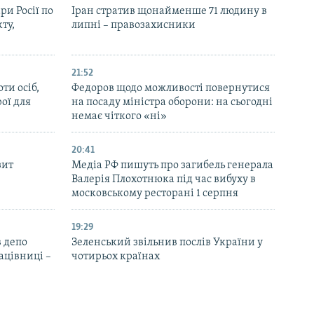
ри Росії по
Іран стратив щонайменше 71 людину в
ту,
липні – правозахисники
21:52
ти осіб,
Федоров щодо можливості повернутися
рої для
на посаду міністра оборони: на сьогодні
немає чіткого «ні»
20:41
зит
Медіа РФ пишуть про загибель генерала
Валерія Плохотнюка під час вибуху в
московському ресторані 1 серпня
19:29
 депо
Зеленський звільнив послів України у
ацівниці –
чотирьох країнах