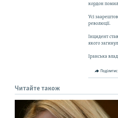
МУЛЬТИМЕДІА
кордон помил
ФОТО
Усі заарештов
СПЕЦПРОЄКТИ
революції.
ПОДКАСТИ
Інцидент став
якого загину
Іранська влад
Поділитис
Читайте також