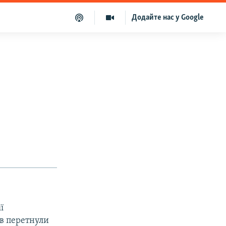
Додайте нас у Google
ї
ів перетнули