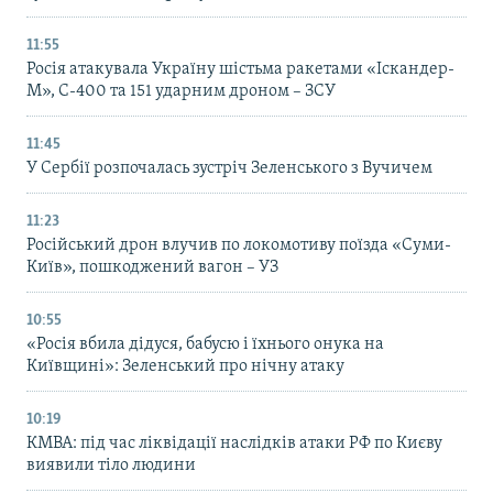
11:55
Росія атакувала Україну шістьма ракетами «Іскандер-
М», С-400 та 151 ударним дроном – ЗСУ
11:45
У Сербії розпочалась зустріч Зеленського з Вучичем
11:23
Російський дрон влучив по локомотиву поїзда «Суми-
Київ», пошкоджений вагон – УЗ
10:55
«Росія вбила дідуся, бабусю і їхнього онука на
Київщині»: Зеленський про нічну атаку
10:19
КМВА: під час ліквідації наслідків атаки РФ по Києву
виявили тіло людини