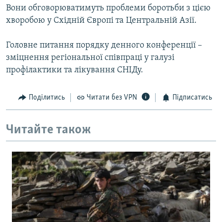
Вони обговорюватимуть проблеми боротьби з цією
МУЛЬТИМЕДІА
хворобою у Східній Європі та Центральній Азії.
ФОТО
СПЕЦПРОЄКТИ
Головне питання порядку денного конференції –
зміцнення регіональної співпраці у галузі
ПОДКАСТИ
профілактики та лікування СНІДу.
КРИМ РЕАЛІЇ
Поділитись
Читати без VPN
Підписатись
РУС
УКР
Читайте також
КТАТ
ДОЛУЧАЙСЯ!