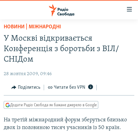
Доступність
посилання
Перейти
НОВИНИ | МІЖНАРОДНІ
до
РАДІО СВОБОДА – 70 РОКІВ
У Москві відкривається
основного
ВСЕ ЗА ДОБУ
матеріалу
Конференція з боротьби з ВІЛ/
СТАТТІ
Перейти
СНІДом
до
ВІЙНА
ПОЛІТИКА
основної
28 жовтня 2009, 09:46
РОСІЙСЬКА «ФІЛЬТРАЦІЯ»
ЕКОНОМІКА
навігації
Перейти
Поділитись
Читати без VPN
ДОНБАС.РЕАЛІЇ
СУСПІЛЬСТВО
до
КРИМ.РЕАЛІЇ
КУЛЬТУРА
пошуку
Додати Радіо Свобода як бажане джерело в Google
ТИ ЯК?
СПОРТ
На третій міжнародний форум зберуться близько
СХЕМИ
УКРАЇНА
двох із половиною тисяч учасників із 50 країн.
КИТАЙ.ВИКЛИКИ
СВІТ