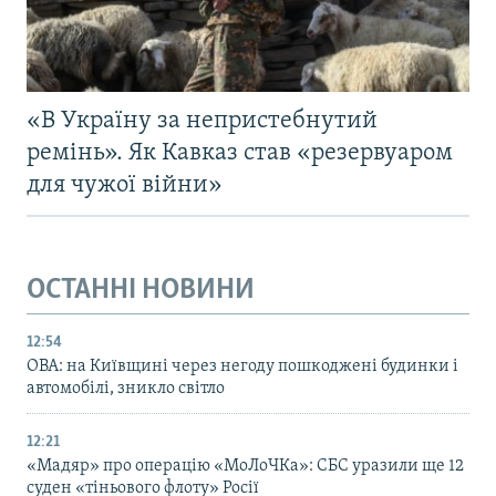
Усі сайти RFE/RL
«В Україну за непристебнутий
ремінь». Як Кавказ став «резервуаром
для чужої війни»
ОСТАННІ НОВИНИ
12:54
ОВА: на Київщині через негоду пошкоджені будинки і
автомобілі, зникло світло
12:21
«Мадяр» про операцію «МоЛоЧКа»: СБС уразили ще 12
суден «тіньового флоту» Росії