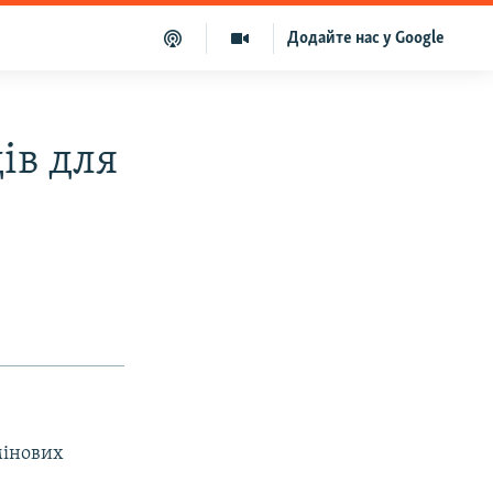
Додайте нас у Google
ів для
мінових