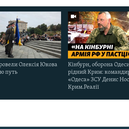
ровели Олексія Юкова
Кінбурн, оборона Одеси
ню путь
рідний Крим: команди
«Одеса» ЗСУ Денис Нос
Крим.Реалії