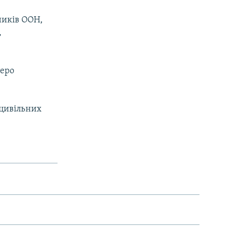
ників ООН,
,
теро
 цивільних