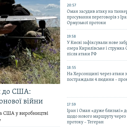
20:57
Оман засудив атаку на танкер
просування переговорів з Ір
Ормузької протоки
19:58
У Києві зафіксували нове за
озера Кирилівське і струмка
після атаки РФ
18:55
На Херсонщині через атаки з
постраждали 4 людини – про
и до США:
онової війни
17:59
Іран і Оман «дуже близькі» д
ла США у виробництві
щодо нового маршруту через
у
протоку – Тегеран