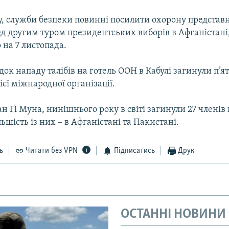
у, служби безпеки повинні посилити охорону представ
д другим туром президентських виборів в Афганістані
на 7 листопада.
ок нападу талібів на готель ООН в Кабулі загинули п’я
ієї міжнародної організації.
н Ґі Муна, нинішнього року в світі загинули 27 членів
льшість із них – в Афганістані та Пакистані.
ь
Читати без VPN
Підписатись
Друк
ОСТАННІ НОВИНИ