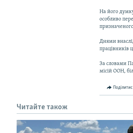
МУЛЬТИМЕДІА
ФОТО
На його думк
особливо пере
СПЕЦПРОЄКТИ
призначеного 
ПОДКАСТИ
Днями внаслід
працівників ц
За словами Па
місій ООН, бі
Поділитис
Читайте також