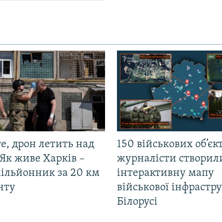
е, дрон летить над
150 військових об’єкт
Як живе Харків –
журналісти створил
мільйонник за 20 км
інтерактивну мапу
нту
військової інфрастр
Білорусі