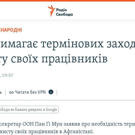
ЖНАРОДНІ
имагає термінових заход
ту своїх працівників
 09:57
ь
Читати без VPN
обода як бажане джерело в Google
секретар ООН Пан Ґі Мун заявив про необхідність тер
ахисту своїх працівників в Афганістані.