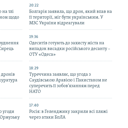
20:22
 на тлі
Болгарія заявила, що дрон, який впав на
аном щодо
її території, міг бути українським. У
МЗС України відреагували
19:36
бруднення
Одеситів готують до захисту міста на
 Сирець
випадок висадки російського десанту –
ОТУ «Одеса»
18:29
 дронів
Туреччина заявляє, що угода з
куратура
Саудівською Аравією і Пакистаном не
суперечить її зобов’язанням перед
НАТО
17:40
о угоди
Росія: в Геленджику закрили всі пляжі
 Ормузьку
через атаки БпЛА