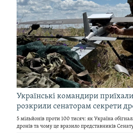
Українські командири приїхал
розкрили сенаторам секрети др
5 мільйонів проти 100 тисяч: як Україна обігна
дронів та чому це вразило представників Сенат