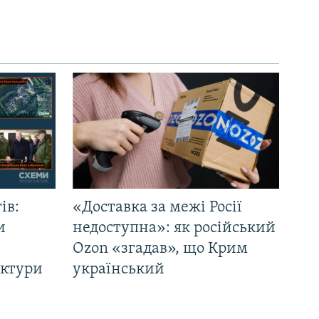
ів:
«Доставка за межі Росії
и
недоступна»: як російський
Ozon «згадав», що Крим
уктури
український