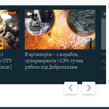
 і
В артилерію – з корабля,
98-
р ОТУ
супермаркета і СЗЧ: гучна
про
іков |
робота під Добропіллям
сві
Назад
Вперед