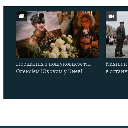
Прощання з пошуковцем тіл
Кияни п
Олексієм Юковим у Києві
в остан
КРИМ РЕАЛІЇ
РУС