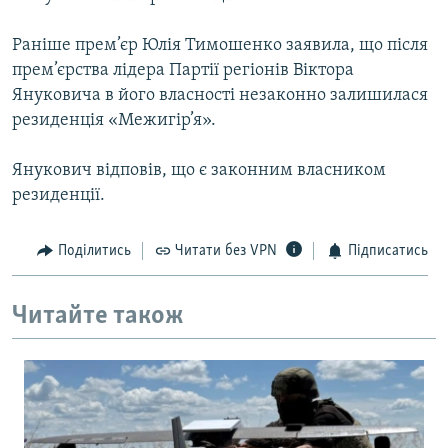
Ранiше прем’єр Юлiя Тимошенко заявила, що пiсля
прем’єрства лiдера Партiї регiонiв Вiктора
Януковича в його власностi незаконно залишилася
резиденцiя «Межигiр’я».
Янукович відповів, що є законним власником
резиденцiї.
Поділитись
Читати без VPN
Підписатись
Читайте також