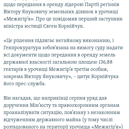
щодо передання в оренду лiдеровi Партiї регiонiв
МУЛЬТИМЕДІА
Вiктору Януковичу земельних дiлянок в урочищi
ФОТО
«Межигiр’я». Про це повiдомив перший заступник
СПЕЦПРОЄКТИ
мiнiстра юстицiї Євген Корнiйчук.
ПОДКАСТИ
«Це рiшення пiдлягає негайному виконанню, i
Генпрокуратура зобов’язана на вимогу суду надати
КРИМ РЕАЛІЇ
всi документи щодо передання в оренду земель
РУС
державної власностi загальною площею 136,88
гектарів в урочищi Межигiр’я третiм особам,
УКР
зокрема Вiктору Януковичу», – цитує Корнiйчука
КТАТ
його прес-служба.
ДОЛУЧАЙСЯ!
Він нагадав, що наприкінці серпня уряд дав
доручення Мін’юсту та правоохоронним органам
проаналізувати ситуацію, пов’язану з незаконним
відчуженням державного майна (у тому числі
розташованого на території урочища «Межигір’я»)