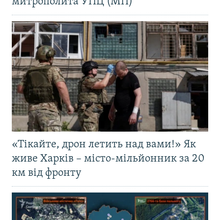
митрополита УПЦ (МП)
«Тікайте, дрон летить над вами!» Як
живе Харків – місто-мільйонник за 20
км від фронту