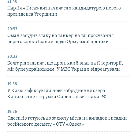
21:40
Партія «Тиса» визначилася з кандидатурою нового
президента Угорщини
20:57
Оман засудив атаку на танкер на тлі просування
переговорів з Іраном щодо Ормузької протоки
20:22
Болгарія заявила, що дрон, який впав на її території,
міг бути українським. У МЗС України відреагували
19:58
У Києві зафіксували нове забруднення озера
Кирилівське і струмка Сирець після атаки РФ
19:36
Одеситів готують до захисту міста на випадок висадки
російського десанту – ОТУ «Одеса»