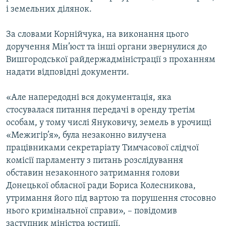
і земельних ділянок.
Усі сайти RFE/RL
За словами Корнійчука, на виконання цього
доручення Мін’юст та інші органи звернулися до
Вишгородської райдержадміністрації з проханням
надати відповідні документи.
«Але напередодні вся документація, яка
стосувалася питання передачі в оренду третім
особам, у тому числі Януковичу, земель в урочищі
«Межигір’я», була незаконно вилучена
працівниками секретаріату Тимчасової слідчої
комісії парламенту з питань розслідування
обставин незаконного затримання голови
Донецької обласної ради Бориса Колесникова,
утримання його під вартою та порушення стосовно
нього кримінальної справи», – повідомив
заступник міністра юстиції.