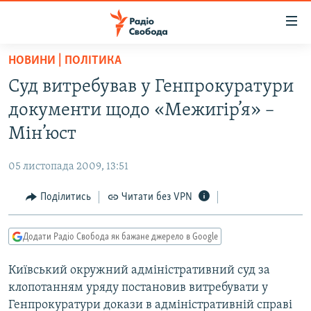
Доступність
посилання
Перейти
НОВИНИ | ПОЛІТИКА
до
РАДІО СВОБОДА – 70 РОКІВ
Суд витребував у Генпрокуратури
основного
ВСЕ ЗА ДОБУ
матеріалу
документи щодо «Межигiр’я» –
СТАТТІ
Перейти
Мін’юст
до
ВІЙНА
ПОЛІТИКА
основної
05 листопада 2009, 13:51
РОСІЙСЬКА «ФІЛЬТРАЦІЯ»
ЕКОНОМІКА
навігації
Перейти
Поділитись
Читати без VPN
ДОНБАС.РЕАЛІЇ
СУСПІЛЬСТВО
до
КРИМ.РЕАЛІЇ
КУЛЬТУРА
пошуку
Додати Радіо Свобода як бажане джерело в Google
ТИ ЯК?
СПОРТ
Київський окружний адмiнiстративний суд за
СХЕМИ
УКРАЇНА
клопотанням уряду постановив витребувати у
КИТАЙ.ВИКЛИКИ
СВІТ
Генпрокуратури докази в адмiнiстративнiй справi