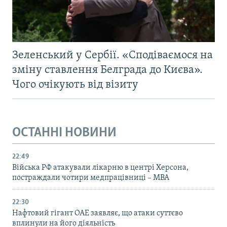
Усі сайти RFE/RL
Зеленський у Сербії. «Сподіваємося на
зміну ставлення Белграда до Києва».
Чого очікують від візиту
ОСТАННІ НОВИНИ
22:49
Війська РФ атакували лікарню в центрі Херсона,
постраждали чотири медпрацівниці – МВА
22:30
Нафтовий гігант ОАЕ заявляє, що атаки суттєво
вплинули на його діяльність