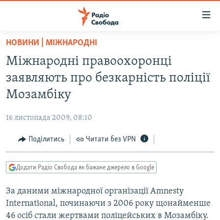
Доступність
посилання
Перейти
НОВИНИ | МІЖНАРОДНІ
до
РАДІО СВОБОДА – 70 РОКІВ
Міжнародні правоохоронці
основного
ВСЕ ЗА ДОБУ
матеріалу
заявляють про безкарність поліції
СТАТТІ
Перейти
Мозамбіку
до
ВІЙНА
ПОЛІТИКА
основної
16 листопада 2009, 08:10
РОСІЙСЬКА «ФІЛЬТРАЦІЯ»
ЕКОНОМІКА
навігації
Перейти
Поділитись
Читати без VPN
ДОНБАС.РЕАЛІЇ
СУСПІЛЬСТВО
до
КРИМ.РЕАЛІЇ
КУЛЬТУРА
пошуку
Додати Радіо Свобода як бажане джерело в Google
ТИ ЯК?
СПОРТ
За даними міжнародної організації Amnesty
СХЕМИ
УКРАЇНА
International, починаючи з 2006 року щонайменше
КИТАЙ.ВИКЛИКИ
СВІТ
46 осіб стали жертвами поліцейських в Мозамбіку.