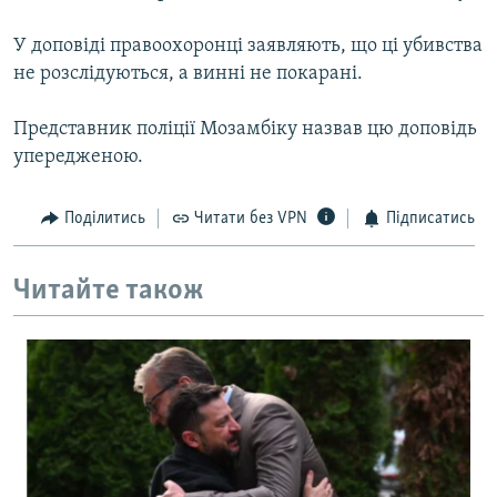
МУЛЬТИМЕДІА
У доповіді правоохоронці заявляють, що ці убивства
ФОТО
не розслідуються, а винні не покарані.
СПЕЦПРОЄКТИ
Представник поліції Мозамбіку назвав цю доповідь
ПОДКАСТИ
упередженою.
КРИМ РЕАЛІЇ
Поділитись
Читати без VPN
Підписатись
РУС
УКР
Читайте також
КТАТ
ДОЛУЧАЙСЯ!