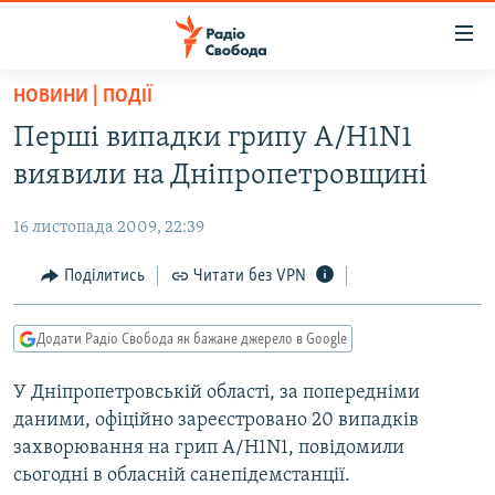
Доступність
посилання
Перейти
НОВИНИ | ПОДІЇ
до
РАДІО СВОБОДА – 70 РОКІВ
Перші випадки грипу А/H1N1
основного
ВСЕ ЗА ДОБУ
матеріалу
виявили на Дніпропетровщині
СТАТТІ
Перейти
до
16 листопада 2009, 22:39
ВІЙНА
ПОЛІТИКА
основної
РОСІЙСЬКА «ФІЛЬТРАЦІЯ»
Поділитись
Читати без VPN
ЕКОНОМІКА
навігації
Перейти
ДОНБАС.РЕАЛІЇ
СУСПІЛЬСТВО
до
Додати Радіо Свобода як бажане джерело в Google
КРИМ.РЕАЛІЇ
КУЛЬТУРА
пошуку
У Дніпропетровській області, за попередніми
ТИ ЯК?
СПОРТ
даними, офіційно зареєстровано 20 випадків
СХЕМИ
УКРАЇНА
захворювання на грип А/H1N1, повідомили
сьогодні в обласній санепідемстанції.
КИТАЙ.ВИКЛИКИ
СВІТ