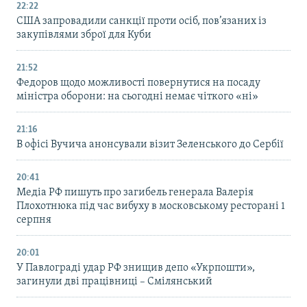
22:22
США запровадили санкції проти осіб, пов’язаних із
закупівлями зброї для Куби
21:52
Федоров щодо можливості повернутися на посаду
міністра оборони: на сьогодні немає чіткого «ні»
21:16
В офісі Вучича анонсували візит Зеленського до Сербії
20:41
Медіа РФ пишуть про загибель генерала Валерія
Плохотнюка під час вибуху в московському ресторані 1
серпня
20:01
У Павлограді удар РФ знищив депо «Укрпошти»,
загинули дві працівниці – Смілянський