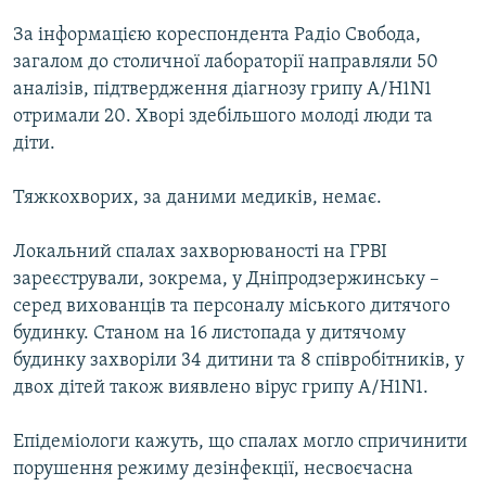
МУЛЬТИМЕДІА
За інформацією кореспондента Радіо Свобода,
ФОТО
загалом до столичної лабораторії направляли 50
аналізів, підтвердження діагнозу грипу А/H1N1
СПЕЦПРОЄКТИ
отримали 20. Хворі здебільшого молоді люди та
ПОДКАСТИ
діти.
КРИМ РЕАЛІЇ
Тяжкохворих, за даними медиків, немає.
РУС
Локальний спалах захворюваності на ГРВІ
УКР
зареєстрували, зокрема, у Дніпродзержинську –
КТАТ
серед вихованців та персоналу міського дитячого
будинку. Станом на 16 листопада у дитячому
будинку захворіли 34 дитини та 8 співробітників, у
ДОЛУЧАЙСЯ!
двох дітей також виявлено вірус грипу А/H1N1.
Епідеміологи кажуть, що спалах могло спричинити
порушення режиму дезінфекції, несвоєчасна