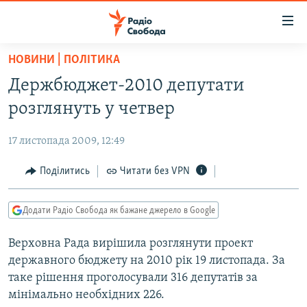
Доступність
посилання
Перейти
НОВИНИ | ПОЛІТИКА
до
РАДІО СВОБОДА – 70 РОКІВ
Держбюджет-2010 депутати
основного
ВСЕ ЗА ДОБУ
матеріалу
розглянуть у четвер
СТАТТІ
Перейти
до
17 листопада 2009, 12:49
ВІЙНА
ПОЛІТИКА
основної
РОСІЙСЬКА «ФІЛЬТРАЦІЯ»
Поділитись
Читати без VPN
ЕКОНОМІКА
навігації
Перейти
ДОНБАС.РЕАЛІЇ
СУСПІЛЬСТВО
до
Додати Радіо Свобода як бажане джерело в Google
КРИМ.РЕАЛІЇ
КУЛЬТУРА
пошуку
Верховна Рада вирішила розглянути проект
ТИ ЯК?
СПОРТ
державного бюджету на 2010 рік 19 листопада. За
СХЕМИ
УКРАЇНА
таке рішення проголосували 316 депутатів за
мінімально необхідних 226.
КИТАЙ.ВИКЛИКИ
СВІТ