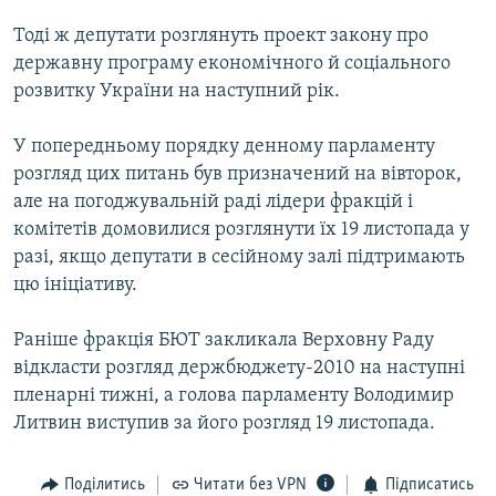
МУЛЬТИМЕДІА
Тоді ж депутати розглянуть проект закону про
ФОТО
державну програму економічного й соціального
розвитку України на наступний рік.
СПЕЦПРОЄКТИ
ПОДКАСТИ
У попередньому порядку денному парламенту
розгляд цих питань був призначений на вівторок,
КРИМ РЕАЛІЇ
але на погоджувальній раді лідери фракцій і
РУС
комітетів домовилися розглянути їх 19 листопада у
разі, якщо депутати в сесійному залі підтримають
УКР
цю ініціативу.
КТАТ
Раніше фракція БЮТ закликала Верховну Раду
відкласти розгляд держбюджету-2010 на наступні
ДОЛУЧАЙСЯ!
пленарні тижні, а голова парламенту Володимир
Литвин виступив за його розгляд 19 листопада.
Поділитись
Читати без VPN
Підписатись