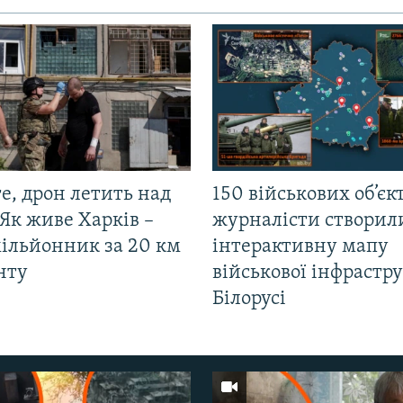
е, дрон летить над
150 військових об’єкт
Як живе Харків –
журналісти створил
мільйонник за 20 км
інтерактивну мапу
нту
військової інфрастр
Білорусі