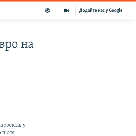
Додайте нас у Google
євро на
проектів у
 після