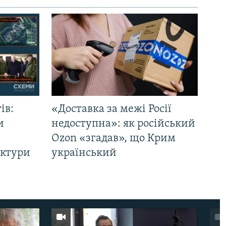
ів:
«Доставка за межі Росії
и
недоступна»: як російський
Ozon «згадав», що Крим
уктури
український