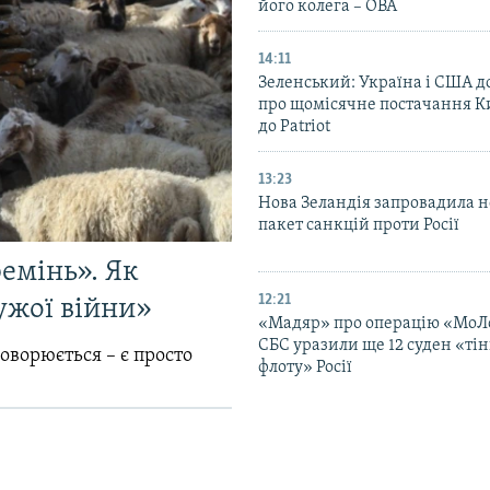
його колега – ОВА
14:11
Зеленський: Україна і США 
про щомісячне постачання К
до Patriot
13:23
Нова Зеландія запровадила 
пакет санкцій проти Росії
емінь». Як
12:21
ужої війни»
«Мадяр» про операцію «МоЛ
СБС уразили ще 12 суден «тін
говорюється – є просто
флоту» Росії