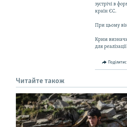
МУЛЬТИМЕДІА
зустрічі в фо
ФОТО
країн ЄС.
СПЕЦПРОЄКТИ
При цьому ві
ПОДКАСТИ
Крим визначи
для реалізаці
Поділитис
Читайте також