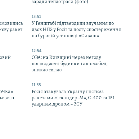
заради теплотраси (фото)
13:51
домовились
У Генштабі підтвердили влучання по
иєву ракет
двох НПЗ у Росії та посту спостереження
на буровій установці «Сиваш»
12:54
новий
ОВА: на Київщині через негоду
пошкоджені будинки і автомобілі,
зникло світло
11:55
оЧКа»:
Росія атакувала Україну шістьма
ьового
ракетами «Іскандер-М», С-400 та 151
ударним дроном – ЗСУ