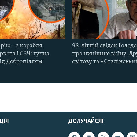
рію – з корабля,
98-літній свідок Голод
кета і СЗЧ: гучна
про нинішню війну, Др
під Добропіллям
світову та «Сталінськи
ЦІЯ
ДОЛУЧАЙСЯ!