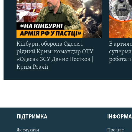
Кінбурн, оборона Одеси і
В артиле
рідний Крим: командир ОТУ
супермар
«Одеса» ЗСУ Денис Носіков |
робота 
Крим.Реалії
КРИМ РЕАЛІЇ
РУС
ПІДТРИМКА
ІНФОРМА
УКР
КТАТ
Як слухати
Про нас