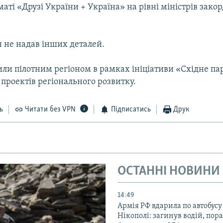
рматі «Друзі України + Україна» на рівні міністрів зак
н не надав інших деталей.
ли пілотним регіоном в рамках ініціативи «Східне па
ї проектів регіонального розвитку.
ь
Читати без VPN
Підписатись
Друк
ОСТАННІ НОВИНИ
14:49
Армія РФ вдарила по автобусу
Нікополі: загинув водій, по