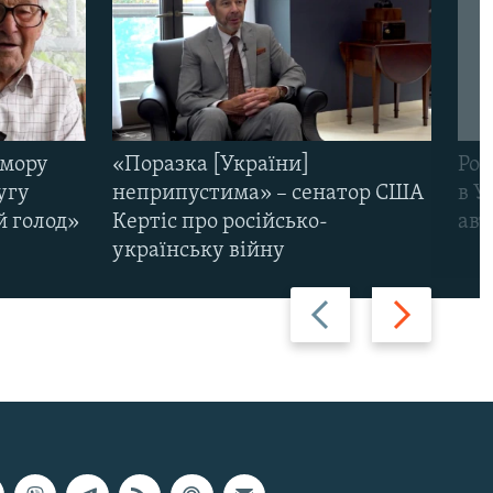
омору
«Поразка [України]
Рос
угу
неприпустима» – сенатор США
в У
й голод»
Кертіс про російсько-
авт
українську війну
Назад
Вперед