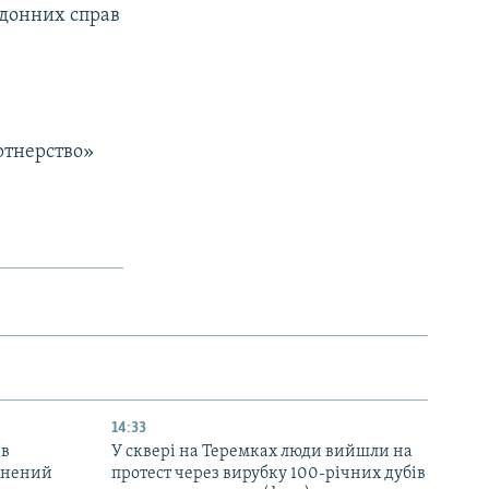
ордонних справ
ртнерство»
14:33
 в
У сквері на Теремках люди вийшли на
ранений
протест через вирубку 100-річних дубів