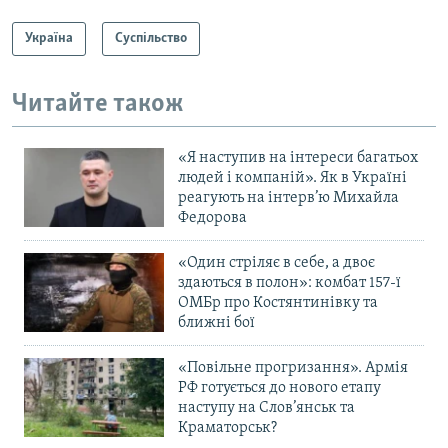
Україна
Суспільство
Читайте також
«Я наступив на інтереси багатьох
людей і компаній». Як в Україні
реагують на інтерв’ю Михайла
Федорова
«Один стріляє в себе, а двоє
здаються в полон»: комбат 157-ї
ОМБр про Костянтинівку та
ближні бої
«Повільне прогризання». Армія
РФ готується до нового етапу
наступу на Слов’янськ та
Краматорськ?