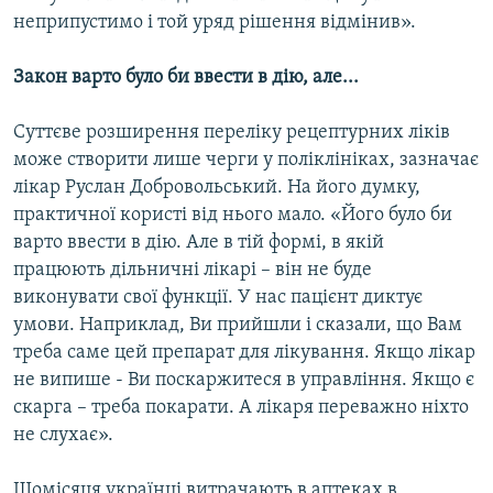
неприпустимо і той уряд рішення відмінив».
Закон варто було би ввести в дію, але...
Суттєве розширення переліку рецептурних ліків
може створити лише черги у поліклініках, зазначає
лікар Руслан Добровольський. На його думку,
практичної користі від нього мало. «Його було би
варто ввести в дію. Але в тій формі, в якій
працюють дільничні лікарі – він не буде
виконувати свої функції. У нас пацієнт диктує
умови. Наприклад, Ви прийшли і сказали, що Вам
треба саме цей препарат для лікування. Якщо лікар
не випише - Ви поскаржитеся в управління. Якщо є
скарга – треба покарати. А лікаря переважно ніхто
не слухає».
Щомісяця українці витрачають в аптеках в