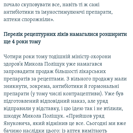
почало скуповувати все, навіть ті ж самі
антибіотики та імуностимулюючі препарати,
аптеки спорожніли».
Перелік рецептурних ліків намагалися розширити
ще 4 роки тому
Чотири роки тому тодішній міністр охорони
здоров’я Микола Поліщук уже намагався
запровадити продаж більшості лікарських
препаратів за рецептами. З вільного продажу мали
зникнути, зокрема, антибіотики й гормональні
препарати (у тому числі контрацептиви). Уже був
підготовлений відповідний наказ, але уряд
відправили у відставку, і цю ідею так і не втілили,
шкодує Микола Поліщук. «Прийшов уряд
Януковича, який відмінив це все. Сьогодні ми вже
бачимо наслідки цього: із аптек вимітають