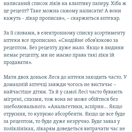
написаний список ліків на клаптику паперу. Хіба ж
це рецепт? Таке можна самому написати! А вони
кажуть - лікар прописав», – скаржиться аптекар.
За її словами, в електронному списку асортименту
аптеки все прописано. «Снодійне обов’язково за
рецептом. Без рецепту дуже мало. Якщо в людини
немає рецепту, ми не маємо права такі ліки їй
продавати».
Мати двох доньок Леся до аптеки заходить часто. У
домашній аптечці завжди чогось не вистачає –
найчастіше дітям. Та й у самої Лесі часто бувають
мігрені, спазми, тож вона не може обійтися без
знеболювального. «Анальгетики, аспірин… Якщо
отруєння, то купуємо абсорбенти. Якщо це все буде
за рецептом, то буде дуже незручно. Буде завал у
поліклініках, лікарям доведеться витрачати час не