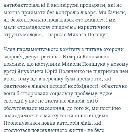
антибактеріальні й антивірусні препарати, які не
можна приймати без контролю лікаря. Ми бачили,
як безконтрольно продавався «трамадол», і ми
мали «трамадолову епідемію» наркотичних
отруєнь молоді», – нарікає Микола Поліщук.
Член парламентського комітету з питань охорони
здоров’я, депут-регіонал Валерій Коновалюк
пояснює, що наступник Миколи Поліщука у новому
уряді Януковича Юрій Поляченко не підтримав цей
крок, тому що в переліку були препарати, які
фактично є ліками першої необхідності. «Фактично
вони б створювали соціальну проблему. Адже
сьогодні у нас не вистачає лікарів, які б
обслуговували населення, до того ж, ми постійно
знаходимося в спалаху тої чи іншої епідемії.
Пропонувалася повна категорія ліків, які
стосуються повсякденного життя - це було