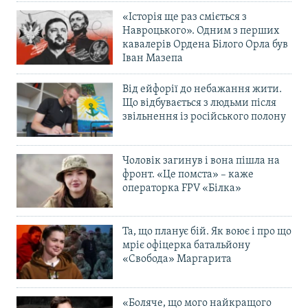
«Історія ще раз сміється з
Навроцького». Одним з перших
кавалерів Ордена Білого Орла був
Іван Мазепа
Від ейфорії до небажання жити.
Що відбувається з людьми після
звільнення із російського полону
Чоловік загинув і вона пішла на
фронт. «Це помста» – каже
операторка FPV «Білка»
Та, що планує бій. Як воює і про що
мріє офіцерка батальйону
«Свобода» Маргарита
«Боляче, що мого найкращого