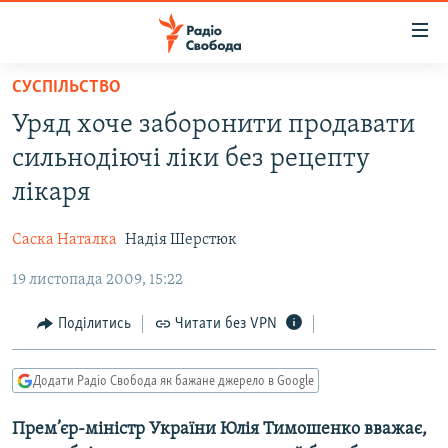
Доступність
посилання
Перейти
СУСПІЛЬСТВО
до
РАДІО СВОБОДА – 70 РОКІВ
Уряд хоче заборонити продавати
основного
ВСЕ ЗА ДОБУ
матеріалу
сильнодіючі ліки без рецепту
СТАТТІ
Перейти
лікаря
до
ВІЙНА
ПОЛІТИКА
основної
Саска Наталка
Надія Шерстюк
РОСІЙСЬКА «ФІЛЬТРАЦІЯ»
ЕКОНОМІКА
навігації
Перейти
19 листопада 2009, 15:22
ДОНБАС.РЕАЛІЇ
СУСПІЛЬСТВО
до
КРИМ.РЕАЛІЇ
КУЛЬТУРА
Поділитись
Читати без VPN
пошуку
ТИ ЯК?
СПОРТ
Додати Радіо Свобода як бажане джерело в Google
СХЕМИ
УКРАЇНА
Прем’єр-міністр України Юлія Тимошенко вважає,
КИТАЙ.ВИКЛИКИ
СВІТ