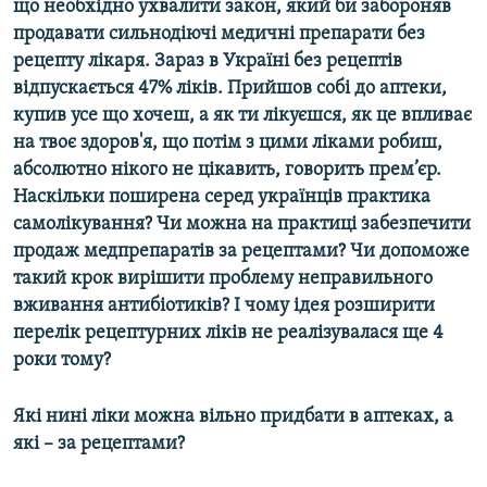
що необхідно ухвалити закон, який би забороняв
МУЛЬТИМЕДІА
продавати сильнодіючі медичні препарати без
ФОТО
рецепту лікаря. Зараз в Україні без рецептів
відпускається 47% ліків. Прийшов собі до аптеки,
СПЕЦПРОЄКТИ
купив усе що хочеш, а як ти лікуєшся, як це впливає
ПОДКАСТИ
на твоє здоров'я, що потім з цими ліками робиш,
абсолютно нікого не цікавить, говорить прем’єр.
Наскільки поширена серед українців практика
КРИМ РЕАЛІЇ
самолікування? Чи можна на практиці забезпечити
РУС
продаж медпрепаратів за рецептами? Чи допоможе
УКР
такий крок вирішити проблему неправильного
КТАТ
вживання антибіотиків? І чому ідея розширити
перелік рецептурних ліків не реалізувалася ще 4
роки тому?
ДОЛУЧАЙСЯ!
Які нині ліки можна вільно придбати в аптеках, а
які – за рецептами?