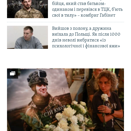
бійця, який став батьком-
одинаком і перевівся в ТЦК, б’ють
свої в тилу» – комбриг Габінет
Вийшов з полону, а дружина
виїхала до Польщі. Як після 1000
днів неволі вибратися «із
психологічної і фінансової ями»