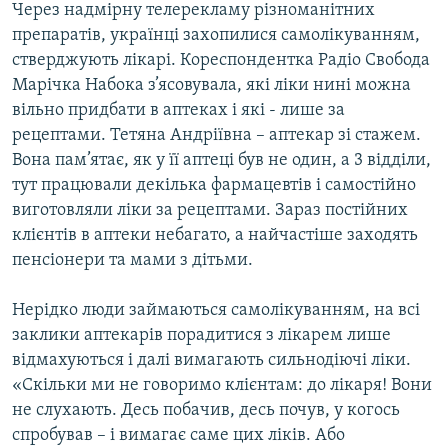
Через надмірну телерекламу різноманітних
Усі сайти RFE/RL
препаратів, українці захопилися самолікуванням,
стверджують лікарі. Кореспондентка Радіо Свобода
Марічка Набока з’ясовувала, які ліки нині можна
вільно придбати в аптеках і які - лише за
рецептами. Тетяна Андріївна – аптекар зі стажем.
Вона пам’ятає, як у її аптеці був не один, а 3 відділи,
тут працювали декілька фармацевтів і самостійно
виготовляли ліки за рецептами. Зараз постійних
клієнтів в аптеки небагато, а найчастіше заходять
пенсіонери та мами з дітьми.
Нерідко люди займаються самолікуванням, на всі
заклики аптекарів порадитися з лікарем лише
відмахуються і далі вимагають сильнодіючі ліки.
«Скільки ми не говоримо клієнтам: до лікаря! Вони
не слухають. Десь побачив, десь почув, у когось
спробував – і вимагає саме цих ліків. Або