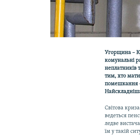
Угорщина – К
комунальні р
неплатників т
тим, хто мати
помешкання –
Найскладніша 
Світова криз
ведеться пенс
ледве вистача
їм у такій сит