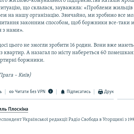
ого житлово-комунального підприємства Каталін Ярош
итуацію, що склалася, зауважила: «Проблеми жильців
ем на нашу організацію. Звичайно, ми зробимо все м
питання законним способом, щоб боржники все-таки 
я з нами».
осі цього не змогли зробити 16 родин. Вони вже мають
з квартир. А назагал по місту набереться 60 помешкань
артирні боржники.
рага – Київ)
ь
Читати без VPN
Підписатись
Друк
иль Плоскіна
спондент Української редакції Радіо Свобода в Угорщині з 199