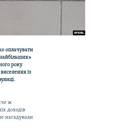
ко оплачувати
«найбільших»
ного року
 виселення із
улиці.
жче ж
ніх доходів
не нагадували