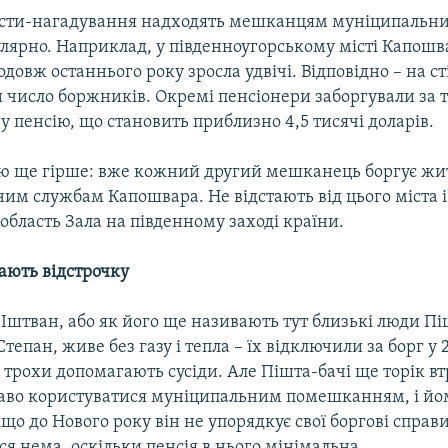
исти-нагадування надходять мешканцям муніципальни
улярно. Наприклад, у південноугорському місті Капошва
довж останнього року зросла удвічі. Відповідно – на с
й число боржників. Окремі пенсіонери заборгували за
у пенсію, що становить приблизно 4,5 тисячі доларів.
ою ще гірше: вже кожний другий мешканець боргує жи
им службам Капошвара. Не відстають від цього міста і
 область Зала на південному заході країни.
ють відстрочку
 Іштван, або як його ще називають тут близькі люди Пі
тепан, живе без газу і тепла – їх відключили за борг у 
 трохи допомагають сусіди. Але Пішта-бачі ще торік в
во користуватися муніципальним помешканням, і йо
що до Нового року він не упорядкує свої боргові справи
ся нема, оскільки пенсія в нього мінімальна.