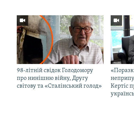
98-літній свідок Голодомору
«Поразк
про нинішню війну, Другу
неприпу
світову та «Сталінський голод»
Кертіс п
українс