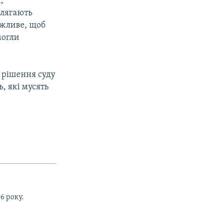
,
 лягають
ожливе, щоб
могли
 рішення суду
, які мусять
6 року.