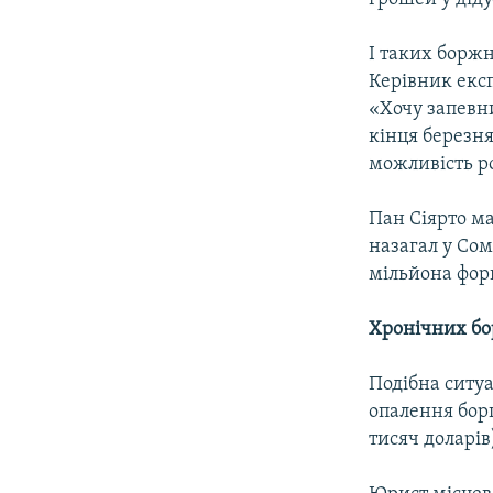
І таких боржн
Керівник експ
«Хочу запевн
кінця березня
можливість ро
Пан Сіярто ма
назагал у Со
мільйона фори
Хронічних бо
Подібна ситуа
опалення бор
тисяч доларів