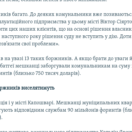
иків багато. До деяких комунальники вже позиваються 
луатаційного підприємства у цьому місті Віктор Сіярто
ити цих наших клієнтів, що на основі рішення власник
 наступного року рішення суду не вступить у дію. Доти
зв’язати свої проблеми».
в на увазі 13 таких боржників. А якщо брати до уваги 
мбатгеї мешканці заборгували комунальникам на суму 
нтів (близько 750 тисяч доларів).
ржників виселятимуть
ція і у місті Капошварі. Мешканці муніципальних ква
гують відповідним службам 90 мільйонів форинтів (бл
).