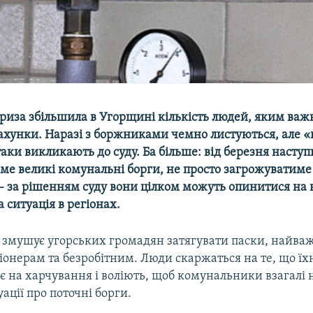
риза збільшила в Угорщині кількість людей, яким важ
ахунки. Наразі з боржниками чемно листуються, але 
аки викликають до суду. Ба більше: від березня наступ
ме великі комунальні борги, не просто загрожуватиме
 за рішенням суду вони цілком можуть опинитися на в
ситуація в регіонах.
а змушує угорських громадян затягувати паски, найва
іонерам та безробітним. Люди скаржаться на те, що їх
є на харчування і воліють, щоб комунальники взагалі 
уації про поточні борги.