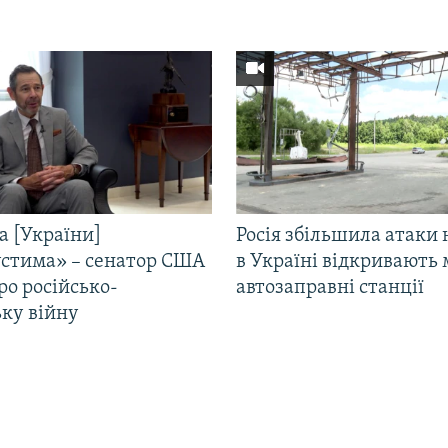
а [України]
Росія збільшила атаки 
стима» – сенатор США
в Україні відкривають 
ро російсько-
автозаправні станції
ьку війну