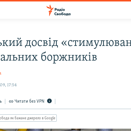
ький досвід «стимулюва
альних боржників
а
09, 17:54
ь
Читати без VPN
обода як бажане джерело в Google