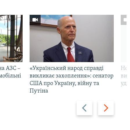
на АЗС –
«Український народ справді
Нов
мобільні
викликає захоплення»: сенатор
виж
США про Україну, війну та
уда
Путіна
Назад
Вперед