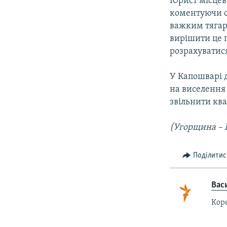
Юрист місцев
коментуючи с
важким тягар
вирішити це 
розрахуватис
У Капошварі д
на виселення 
звільнити кв
(Угорщина – П
Поділитис
Вас
Коре