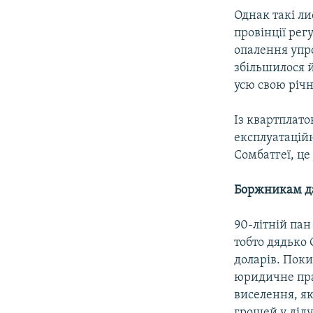
Однак такі л
провінції рег
опалення упро
збільшилося 
усю свою річн
Із квартплат
експлуатаційн
Сомбатгеї, це
Боржникам да
90-літній пан
тобто дядько С
доларів. Поки
юридичне пра
виселення, як
грошей у діду