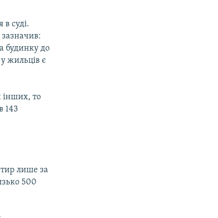
в суді.
 зазначив:
а будинку до
 у жильців є
й інших, то
в 143
ртир лише за
изько 500