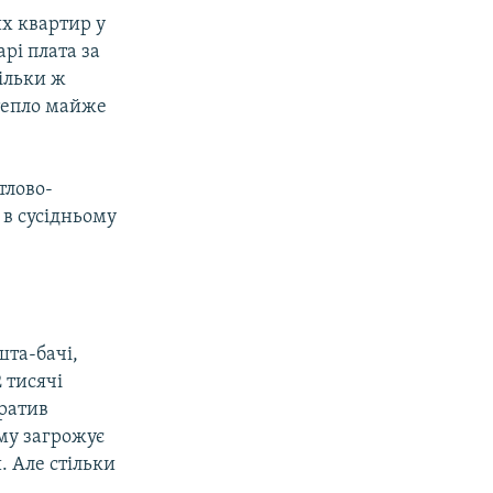
х квартир у
рі плата за
тільки ж
 тепло майже
тлово-
 в сусідньому
шта-бачі,
2 тисячі
тратив
му загрожує
. Але стільки