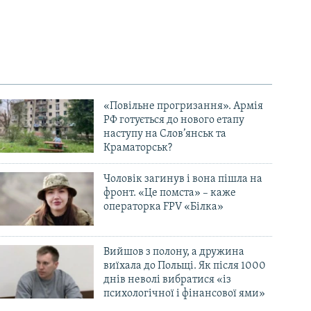
«Повільне прогризання». Армія
РФ готується до нового етапу
наступу на Слов’янськ та
Краматорськ?
Чоловік загинув і вона пішла на
фронт. «Це помста» – каже
операторка FPV «Білка»
Вийшов з полону, а дружина
виїхала до Польщі. Як після 1000
днів неволі вибратися «із
психологічної і фінансової ями»