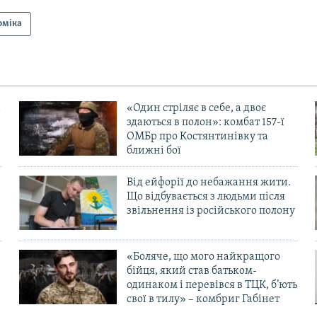
оміка
«Один стріляє в себе, а двоє
здаються в полон»: комбат 157-ї
ОМБр про Костянтинівку та
ближні бої
Від ейфорії до небажання жити.
Що відбувається з людьми після
в
звільнення із російського полону
«Боляче, що мого найкращого
бійця, який став батьком-
одинаком і перевівся в ТЦК, б’ють
свої в тилу» – комбриг Габінет