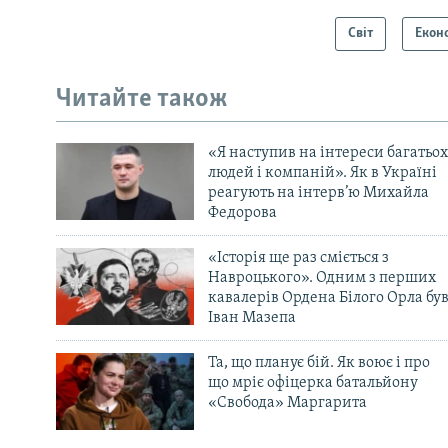
Світ
Екон
Читайте також
«Я наступив на інтереси багатьох
людей і компаній». Як в Україні
реагують на інтерв’ю Михайла
Федорова
«Історія ще раз сміється з
Навроцького». Одним з перших
кавалерів Ордена Білого Орла бу
Іван Мазепа
Та, що планує бій. Як воює і про
що мріє офіцерка батальйону
«Свобода» Маргарита