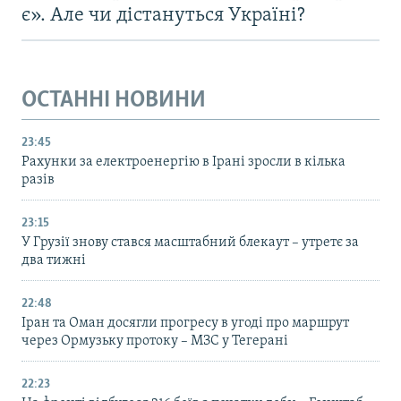
є». Але чи дістануться Україні?
ОСТАННІ НОВИНИ
23:45
Рахунки за електроенергію в Ірані зросли в кілька
разів
23:15
У Грузії знову стався масштабний блекаут – утретє за
два тижні
22:48
Іран та Оман досягли прогресу в угоді про маршрут
через Ормузьку протоку – МЗС у Тегерані
22:23