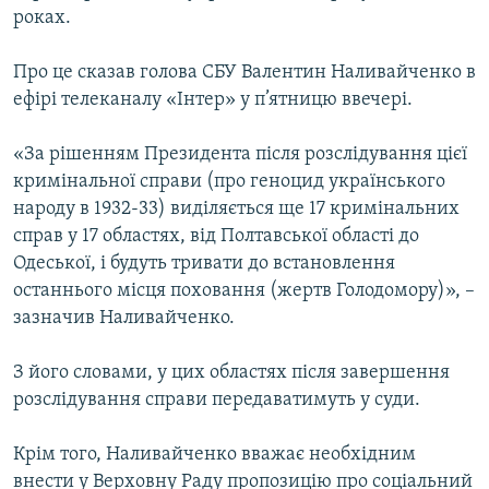
роках.
КИТАЙ.ВИКЛИКИ
МУЛЬТИМЕДІА
Про це сказав голова СБУ Валентин Наливайченко в
ФОТО
ефірі телеканалу «Інтер» у п’ятницю ввечері.
СПЕЦПРОЄКТИ
«За рішенням Президента після розслідування цієї
ПОДКАСТИ
кримінальної справи (про геноцид українського
народу в 1932-33) виділяється ще 17 кримінальних
справ у 17 областях, від Полтавської області до
КРИМ РЕАЛІЇ
Одеської, і будуть тривати до встановлення
РУС
останнього місця поховання (жертв Голодомору)», –
УКР
зазначив Наливайченко.
КТАТ
З його словами, у цих областях після завершення
розслідування справи передаватимуть у суди.
ДОЛУЧАЙСЯ!
Крім того, Наливайченко вважає необхідним
внести у Верховну Раду пропозицію про соціальний