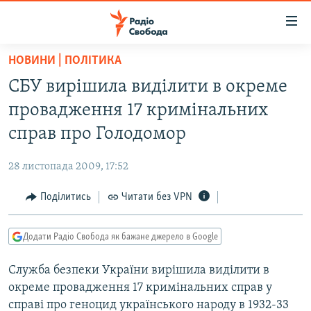
Доступність
посилання
Перейти
НОВИНИ | ПОЛІТИКА
до
РАДІО СВОБОДА – 70 РОКІВ
СБУ вирішила виділити в окреме
основного
ВСЕ ЗА ДОБУ
матеріалу
провадження 17 кримінальних
СТАТТІ
Перейти
справ про Голодомор
до
ВІЙНА
ПОЛІТИКА
основної
28 листопада 2009, 17:52
РОСІЙСЬКА «ФІЛЬТРАЦІЯ»
ЕКОНОМІКА
навігації
Перейти
Поділитись
Читати без VPN
ДОНБАС.РЕАЛІЇ
СУСПІЛЬСТВО
до
КРИМ.РЕАЛІЇ
КУЛЬТУРА
пошуку
Додати Радіо Свобода як бажане джерело в Google
ТИ ЯК?
СПОРТ
Служба безпеки України вирішила виділити в
СХЕМИ
УКРАЇНА
окреме провадження 17 кримінальних справ у
ПРИАЗОВ’Я
СВІТ
справі про геноцид українського народу в 1932-33