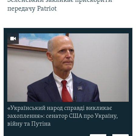
Зеленський закликає прискорити
передачу Patriot
«Український народ справді викликає
захоплення»: сенатор США про Україну,
війну та Путіна