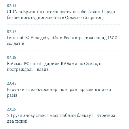
07:33
США та Британія наголошують на зобов’язанні щодо
безпечного судноплавства в Ормузькій протоці
07:27
Генштаб ЗСУ: за добу війни Росія втратила понад 1300
солдатів
07:15
Війська РФ вночі вдарили КАБами по Сумах, є
постраждалі – влада
23:45
Рахунки за електроенергію в Ірані зросли в кілька
разів
23:15
У Грузії знову стався масштабний блекаут – утретє за
два тижні