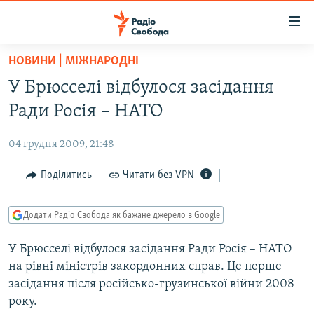
Доступність
посилання
Перейти
НОВИНИ | МІЖНАРОДНІ
до
РАДІО СВОБОДА – 70 РОКІВ
У Брюсселі відбулося засідання
основного
ВСЕ ЗА ДОБУ
матеріалу
Ради Росія – НАТО
СТАТТІ
Перейти
до
04 грудня 2009, 21:48
ВІЙНА
ПОЛІТИКА
основної
РОСІЙСЬКА «ФІЛЬТРАЦІЯ»
Поділитись
Читати без VPN
ЕКОНОМІКА
навігації
Перейти
ДОНБАС.РЕАЛІЇ
СУСПІЛЬСТВО
до
Додати Радіо Свобода як бажане джерело в Google
КРИМ.РЕАЛІЇ
КУЛЬТУРА
пошуку
У Брюсселі відбулося засідання Ради Росія – НАТО
ТИ ЯК?
СПОРТ
на рівні міністрів закордонних справ. Це перше
СХЕМИ
УКРАЇНА
засідання після російсько-грузинської війни 2008
року.
ПРИАЗОВ’Я
СВІТ