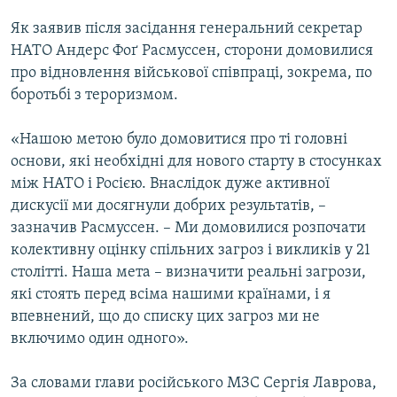
КИТАЙ.ВИКЛИКИ
Як заявив після засідання генеральний секретар
МУЛЬТИМЕДІА
НАТО Андерс Фоґ Расмуссен, сторони домовилися
про відновлення військової співпраці, зокрема, по
ФОТО
боротьбі з тероризмом.
СПЕЦПРОЄКТИ
«Нашою метою було домовитися про ті головні
ПОДКАСТИ
основи, які необхідні для нового старту в стосунках
між НАТО і Росією. Внаслідок дуже активної
КРИМ РЕАЛІЇ
дискусії ми досягнули добрих результатів, –
РУС
зазначив Расмуссен. – Ми домовилися розпочати
УКР
колективну оцінку спільних загроз і викликів у 21
столітті. Наша мета – визначити реальні загрози,
КТАТ
які стоять перед всіма нашими країнами, і я
впевнений, що до списку цих загроз ми не
ДОЛУЧАЙСЯ!
включимо один одного».
За словами глави російського МЗС Сергія Лаврова,