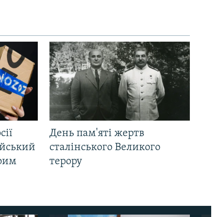
сії
День пам'яті жертв
ійський
сталінського Великого
Крим
терору