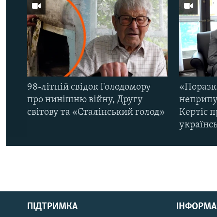
98-літній свідок Голодомору
«Поразк
про нинішню війну, Другу
неприпу
світову та «Сталінський голод»
Кертіс п
українс
КРИМ РЕАЛІЇ
РУС
ПІДТРИМКА
ІНФОРМА
УКР