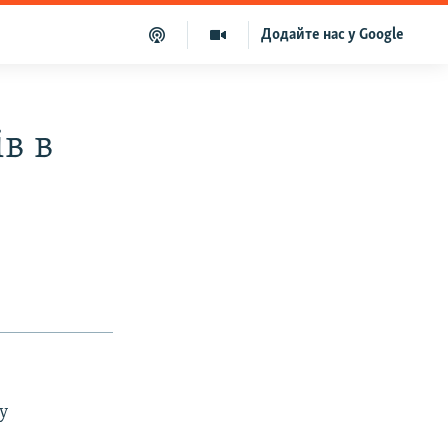
Додайте нас у Google
в в
у