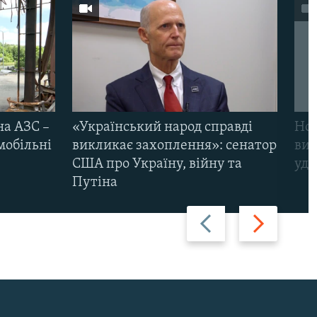
на АЗС –
«Український народ справді
Нов
мобільні
викликає захоплення»: сенатор
виж
США про Україну, війну та
уда
Путіна
Назад
Вперед