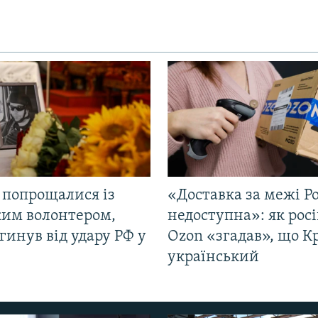
 попрощалися із
«Доставка за межі Ро
ким волонтером,
недоступна»: як рос
гинув від удару РФ у
Ozon «згадав», що 
і
український