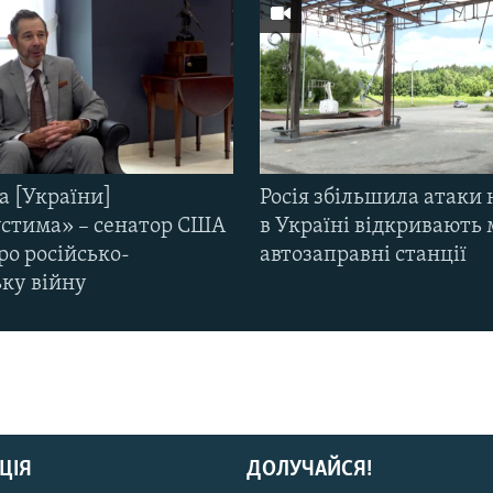
а [України]
Росія збільшила атаки 
стима» – сенатор США
в Україні відкривають 
ро російсько-
автозаправні станції
ьку війну
ЦІЯ
ДОЛУЧАЙСЯ!