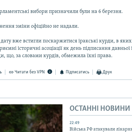
рламентські вибори призначили були на 6 березня.
нення зміни офіційно не надали.
дату вже встигли поскаржитися іракські курди, в яких
иємні історичні асоціації як день підписання давньої 
ди, що, за словами курдів, обмежила їхні права.
ь
Читати без VPN
Підписатись
Друк
ОСТАННІ НОВИНИ
22:49
Війська РФ атакували лікарн