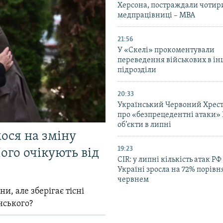
Херсона, постраждали чотир
медпрацівниці – МВА
21:56
У «Скелі» прокоментували
переведення військових в ін
підрозділи
20:33
Український Червоний Хрест
про «безпрецедентні атаки» 
об’єкти в липні
мося на зміну
19:23
ого очікують від
CIR: у липні кількість атак РФ
Україні зросла на 72% порівн
червнем
и, але зберігає тісні
нського?