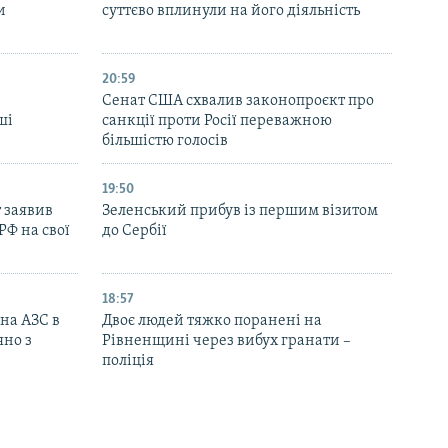
и
суттєво вплинули на його діяльність
20:59
Cенат США схвалив законопроєкт про
ші
санкції проти Росії переважною
більшістю голосів
19:50
 заявив
Зеленський прибув із першим візитом
РФ на свої
до Сербії
18:57
 на АЗС в
Двоє людей тяжко поранені на
яно з
Рівненщині через вибух гранати –
поліція