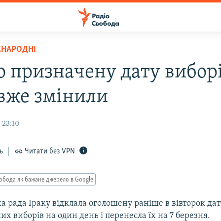
ЖНАРОДНІ
 призначену дату виборі
 вже змінили
 23:10
ь
Читати без VPN
обода як бажане джерело в Google
 рада Іраку відклала оголошену раніше в вівторок дат
х виборів на один день і перенесла їх на 7 березня.