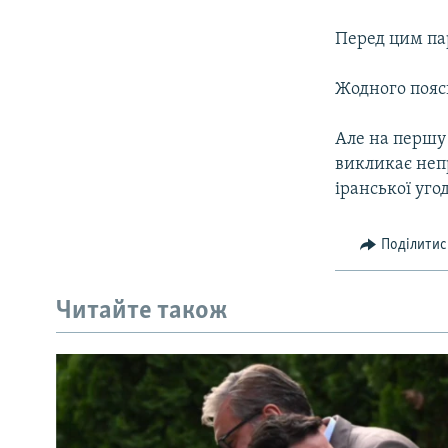
МУЛЬТИМЕДІА
ФОТО
Перед цим па
СПЕЦПРОЄКТИ
Жодного пояс
ПОДКАСТИ
Але на першу 
викликає непр
іранської уго
Поділитис
Читайте також