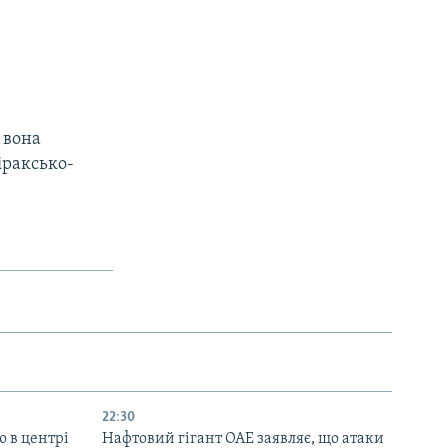
 вона
іраксько-
22:30
ю в центрі
Нафтовий гігант ОАЕ заявляє, що атаки