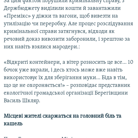
За цим фактом порушили кримінальну справу, з
Держбюджету виділили кошти й завантажили
«Премікс» у діжки та вагони, щоб вивезти на
утилізацію чи переробку. Але процес розслідування
кримінальної справи затягнувся, відходи як
речовий доказ вивозити заборонили, і зрештою за
них навіть взялися мародери.:
«Відкриті контейнери, а вітер розносить це все… 10
бочок уже вкрали, і десь хтось може вже навіть
використовує їх для зберігання муки… Біда в тім,
що це не охороняється!» – розповідає представник
екологічної громадської організації Берегівщини
Василь Шкляр.
Місцеві жителі скаржаться на головний біль та
кашель