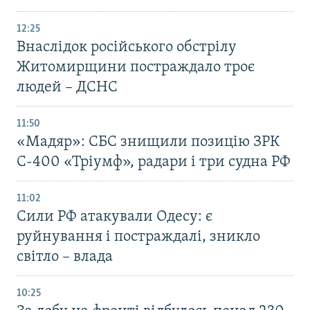
12:25
Внаслідок російського обстрілу
Житомирщини постраждало троє
людей – ДСНС
11:50
«Мадяр»: СБС знищили позицію ЗРК
С-400 «Тріумф», радари і три судна РФ
11:02
Сили РФ атакували Одесу: є
руйнування і постраждалі, зникло
світло – влада
10:25