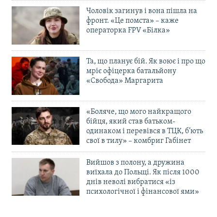
Чоловік загинув і вона пішла на
фронт. «Це помста» – каже
операторка FPV «Білка»
Та, що планує бій. Як воює і про що
мріє офіцерка батальйону
«Свобода» Маргарита
«Боляче, що мого найкращого
бійця, який став батьком-
одинаком і перевівся в ТЦК, б’ють
свої в тилу» – комбриг Габінет
Вийшов з полону, а дружина
виїхала до Польщі. Як після 1000
днів неволі вибратися «із
психологічної і фінансової ями»