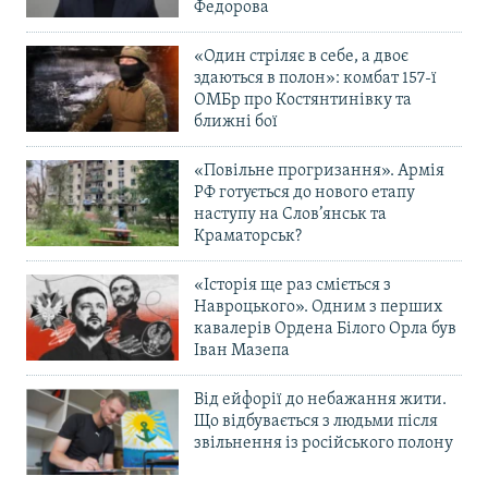
Федорова
«Один стріляє в себе, а двоє
здаються в полон»: комбат 157-ї
ОМБр про Костянтинівку та
ближні бої
«Повільне прогризання». Армія
РФ готується до нового етапу
наступу на Слов’янськ та
Краматорськ?
«Історія ще раз сміється з
Навроцького». Одним з перших
кавалерів Ордена Білого Орла був
Іван Мазепа
Від ейфорії до небажання жити.
Що відбувається з людьми після
звільнення із російського полону