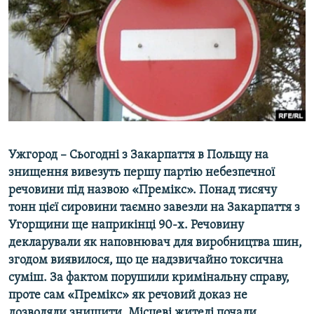
МУЛЬТИМЕДІА
ФОТО
СПЕЦПРОЄКТИ
ПОДКАСТИ
КРИМ РЕАЛІЇ
РУС
Ужгород – Сьогодні з Закарпаття в Польщу на
УКР
знищення вивезуть першу партію небезпечної
речовини під назвою «Премікс». Понад тисячу
КТАТ
тонн цієї сировини таємно завезли на Закарпаття з
Угорщини ще наприкінці 90-х. Речовину
ДОЛУЧАЙСЯ!
декларували як наповнювач для виробництва шин,
згодом виявилося, що це надзвичайно токсична
суміш. За фактом порушили кримінальну справу,
проте сам «Премікс» як речовий доказ не
дозволяли знищити. Місцеві жителі почали