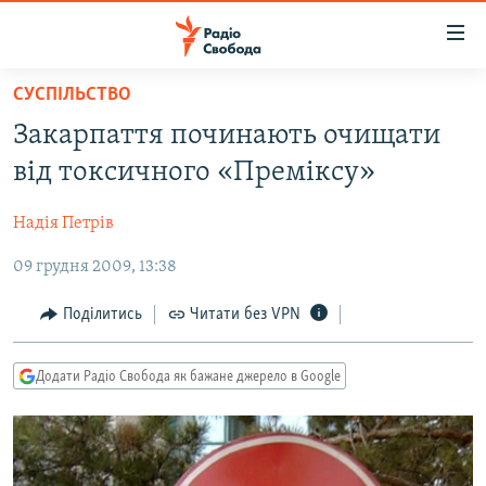
Доступність
посилання
Перейти
СУСПІЛЬСТВО
до
РАДІО СВОБОДА – 70 РОКІВ
Закарпаття починають очищати
основного
ВСЕ ЗА ДОБУ
матеріалу
від токсичного «Преміксу»
СТАТТІ
Перейти
до
Надія Петрів
ВІЙНА
ПОЛІТИКА
основної
09 грудня 2009, 13:38
РОСІЙСЬКА «ФІЛЬТРАЦІЯ»
ЕКОНОМІКА
навігації
Перейти
ДОНБАС.РЕАЛІЇ
СУСПІЛЬСТВО
Поділитись
Читати без VPN
до
КРИМ.РЕАЛІЇ
КУЛЬТУРА
пошуку
Додати Радіо Свобода як бажане джерело в Google
ТИ ЯК?
СПОРТ
СХЕМИ
УКРАЇНА
КИТАЙ.ВИКЛИКИ
СВІТ