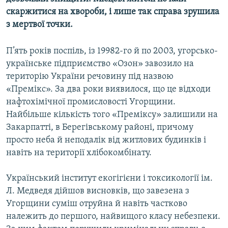
Усі сайти RFE/RL
скаржитися на хвороби, і лише так справа зрушила
з мертвої точки.
П’ять років поспіль, із 19982-го й по 2003, угорсько-
українське підприємство «Озон» завозило на
територію України речовину під назвою
«Премікс». За два роки виявилося, що це відходи
нафтохімічної промисловості Угорщини.
Найбільше кількість того «Преміксу» залишили на
Закарпатті, в Берегівському районі, причому
просто неба й неподалік від житлових будинків і
навіть на території хлібокомбінату.
Український інститут екогігієни і токсикології ім.
Л. Медведя дійшов висновків, що завезена з
Угорщини суміш отруйна й навіть частково
належить до першого, найвищого класу небезпеки.