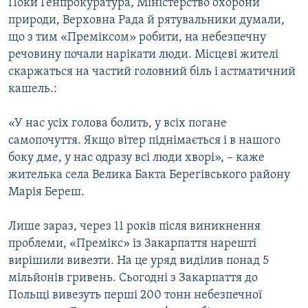
Поки Генпрокуратура, Міністерство охорони
природи, Верховна Рада й рятувальники думали,
що з тим «Преміксом» робити, на небезпечну
речовину почали нарікати люди. Місцеві жителі
скаржаться на частий головний біль і астматичний
кашель.:
«У нас усіх голова болить, у всіх погане
самопочуття. Якщо вітер піднімається і в нашого
боку дме, у нас одразу всі люди хворі», – каже
жителька села Велика Бакта Берегівського району
Марія Береш.
Лише зараз, через 11 років після виникнення
проблеми, «Премікс» із Закарпаття нарешті
вирішили вивезти. На це уряд виділив понад 5
мільйонів гривень. Сьогодні з Закарпаття до
Польщі вивезуть перші 200 тонн небезпечної