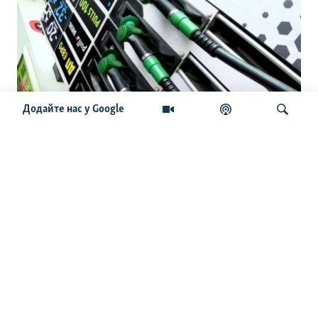
Додайте нас у Google
Ціни на пальне. Дефіцит чи
стабілізація? Чого очікувати
українцям у серпні
Шукати
ОСТАННІ НОВИНИ
14:34
«Нові бойові уроки для КНДР»: ISW проаналізував
розгортання північнокорейських ракетних сил у РФ