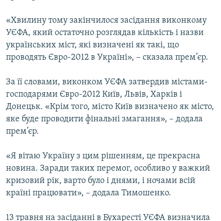
КИТАЙ.ВИКЛИКИ
«Хвилину тому закінчилося засідання виконкому
МУЛЬТИМЕДІА
УЄФА, який остаточно розглядав кількість і назви
ФОТО
українських міст, які визначені як такі, що
проводять Євро-2012 в Україні», – сказала прем’єр.
СПЕЦПРОЄКТИ
ПОДКАСТИ
За її словами, виконком УЄФА затвердив містами-
господарями Євро-2012 Київ, Львів, Харків і
Донецьк. «Крім того, місто Київ визначено як місто,
КРИМ РЕАЛІЇ
яке буде проводити фінальні змагання», – додала
РУС
прем’єр.
УКР
КТАТ
«Я вітаю Україну з цим рішенням, це прекрасна
новина. Заради таких перемог, особливо у важкий
кризовий рік, варто було і днями, і ночами всій
ДОЛУЧАЙСЯ!
країні працювати», – додала Тимошенко.
13 травня на засіданні в Бухаресті УЄФА визначила