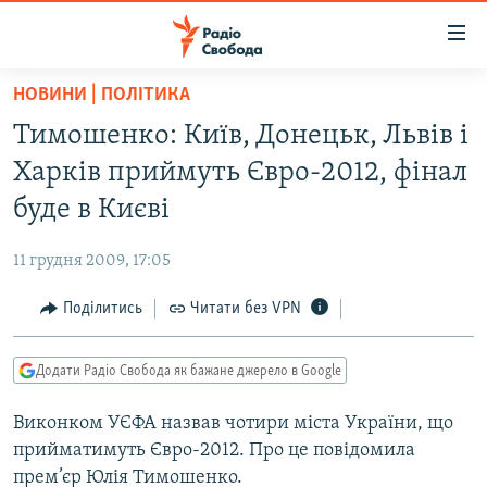
Доступність
посилання
Перейти
НОВИНИ | ПОЛІТИКА
до
РАДІО СВОБОДА – 70 РОКІВ
Тимошенко: Київ, Донецьк, Львiв i
основного
ВСЕ ЗА ДОБУ
матеріалу
Харкiв приймуть Євро-2012, фiнал
СТАТТІ
Перейти
буде в Києві
до
ВІЙНА
ПОЛІТИКА
основної
11 грудня 2009, 17:05
РОСІЙСЬКА «ФІЛЬТРАЦІЯ»
ЕКОНОМІКА
навігації
Перейти
Поділитись
Читати без VPN
ДОНБАС.РЕАЛІЇ
СУСПІЛЬСТВО
до
КРИМ.РЕАЛІЇ
КУЛЬТУРА
пошуку
Додати Радіо Свобода як бажане джерело в Google
ТИ ЯК?
СПОРТ
Виконком УЄФА назвав чотири міста України, що
СХЕМИ
УКРАЇНА
прийматимуть Євро-2012. Про це повідомила
ПРИАЗОВ’Я
СВІТ
прем’єр Юлія Тимошенко.