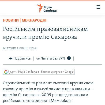
Доступність
посилання
Перейти
НОВИНИ | МІЖНАРОДНІ
до
РАДІО СВОБОДА – 70 РОКІВ
Російським правозахисникам
основного
ВСЕ ЗА ДОБУ
матеріалу
вручили премію Сахарова
СТАТТІ
Перейти
до
16 грудня 2009, 17:14
ВІЙНА
ПОЛІТИКА
основної
РОСІЙСЬКА «ФІЛЬТРАЦІЯ»
Поділитись
Читати без VPN
ЕКОНОМІКА
навігації
Перейти
ДОНБАС.РЕАЛІЇ
СУСПІЛЬСТВО
до
Додати Радіо Свобода як бажане джерело в Google
КРИМ.РЕАЛІЇ
КУЛЬТУРА
пошуку
Європейський парламент сьогодні вручив свою
ТИ ЯК?
СПОРТ
головну премію в галузі захисту прав людини –
СХЕМИ
УКРАЇНА
премію Сахарова за 2009 рік представникам
російського товариства «Меморіал».
КИТАЙ.ВИКЛИКИ
СВІТ