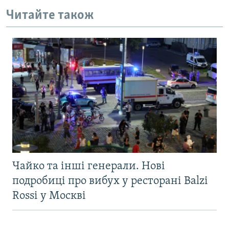
Усі сайти RFE/RL
Читайте також
Чайко та інші генерали. Нові
подробиці про вибух у ресторані Balzi
Rossi у Москві