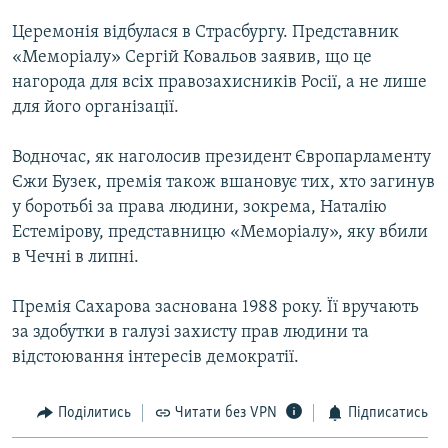
МУЛЬТИМЕДІА
Церемонія відбулася в Страсбургу. Представник
ФОТО
«Меморіалу» Сергій Ковальов заявив, що це
нагорода для всіх правозахисників Росії, а не лише
СПЕЦПРОЄКТИ
для його організації.
ПОДКАСТИ
Водночас, як наголосив президент Європарламенту
КРИМ РЕАЛІЇ
Єжи Бузек, премія також вшановує тих, хто загинув
РУС
у боротьбі за права людини, зокрема, Наталію
Естемірову, представницю «Меморіалу», яку вбили
УКР
в Чечні в липні.
КТАТ
Премія Сахарова заснована 1988 року. Її вручають
за здобутки в галузі захисту прав людини та
ДОЛУЧАЙСЯ!
відстоювання інтересів демократії.
Поділитись
Читати без VPN
Підписатись