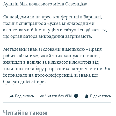
Аушвіц біля польського міста Освенціма.
МУЛЬТИМЕДІА
ФОТО
Як повідомили на прес-конференції в Варшаві,
СПЕЦПРОЄКТИ
поліція співпрацює з «усіма міжнародними
агентствами й інституціями світу» і сподівається,
ПОДКАСТИ
що організатора викрадення затримають.
КРИМ РЕАЛІЇ
Металевий знак зі словами німецькою «Праця
РУС
робить вільним», який зник минулого тижня,
знайшли в неділю за кількасот кілометрів від
УКР
колишнього табору розрізаним на три частини. Як
КТАТ
їх показали на прес-конференції, зі знака ще
бракує однієї літери.
ДОЛУЧАЙСЯ!
Поділитись
Читати без VPN
Підписатись
Читайте також