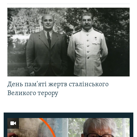
День пам'яті жертв сталінського
Великого терору