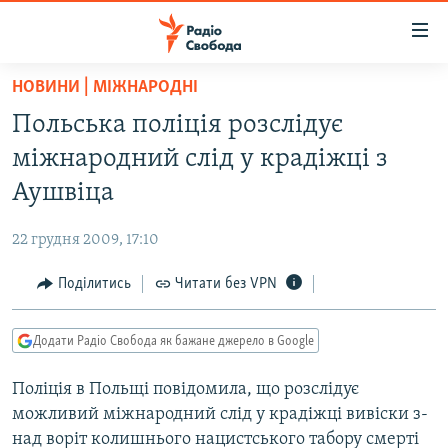
Доступність
посилання
Перейти
НОВИНИ | МІЖНАРОДНІ
до
РАДІО СВОБОДА – 70 РОКІВ
Польська поліція розслідує
основного
ВСЕ ЗА ДОБУ
матеріалу
міжнародний слід у крадіжці з
СТАТТІ
Перейти
Аушвіца
до
ВІЙНА
ПОЛІТИКА
основної
22 грудня 2009, 17:10
РОСІЙСЬКА «ФІЛЬТРАЦІЯ»
ЕКОНОМІКА
навігації
Перейти
Поділитись
Читати без VPN
ДОНБАС.РЕАЛІЇ
СУСПІЛЬСТВО
до
КРИМ.РЕАЛІЇ
КУЛЬТУРА
пошуку
Додати Радіо Свобода як бажане джерело в Google
ТИ ЯК?
СПОРТ
Поліція в Польщі повідомила, що розслідує
СХЕМИ
УКРАЇНА
можливий міжнародний слід у крадіжці вивіски з-
КИТАЙ.ВИКЛИКИ
СВІТ
над воріт колишнього нацистського табору смерті