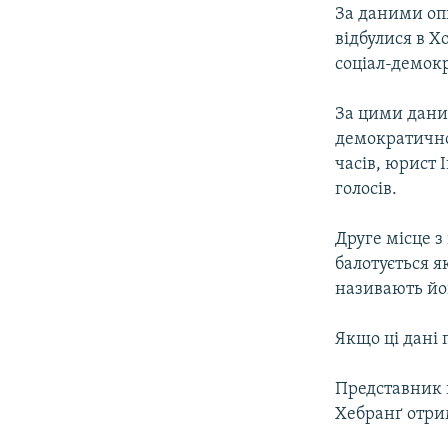
МУЛЬТИМЕДІА
За даними оп
ФОТО
відбулися в Х
соціал-демокра
СПЕЦПРОЄКТИ
ПОДКАСТИ
За цими даним
демократичної
часів, юрист 
голосів.
Друге місце з
балотується я
називають йо
Якщо ці дані 
Представник 
Хебранґ отрим