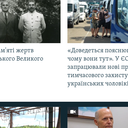
м'яті жертв
«Доведеться поясню
ького Великого
чому вони тут». У Є
запрацювали нові п
тимчасового захисту
українських чоловік