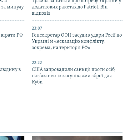
 ЗСУ
Трампа запитали про потребу України у
в за минулу
додаткових ракетах до Patriot. Він
відповів
23:07
 втрати РФ
Генсекретар ООН засудив удари Росії по
Україні й «ескалацію конфлікту,
зокрема, на території РФ»
22:22
 людину в
США запровадили санкції проти осіб,
пов’язаних із закупівлями зброї для
Куби