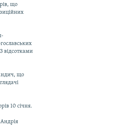
рів, що
позиційних
л-
югославських
33 відсотками
андич, що
глядачі
рів 10 січня.
 Андрія