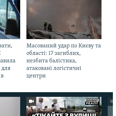
вати,
Масований удар по Києву та
С
області: 17 загиблих,
равила
незбита балістика,
 для
атаковані логістичні
ів
центри