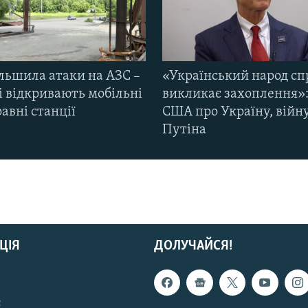
ільшила атаки на АЗС –
«Український народ сп
і відкривають мобільні
викликає захоплення»:
авні станції
США про Україну, війну
Путіна
ЦІЯ
ДОЛУЧАЙСЯ!
с