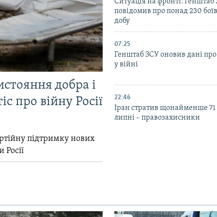
Ситуація на фронті: Генштаб
повідомив про понад 230 бої
добу
07:25
Генштаб ЗСУ оновив дані про
у війні
истояння добра і
22:46
іс про війну Росії
Іран стратив щонайменше 71
липні – правозахисники
ртійну підтримку нових
и Росії