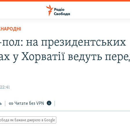
ЖНАРОДНІ
-пол: на президентських
х у Хорватії ведуть пере
22:41
ь
Читати без VPN
обода як бажане джерело в Google