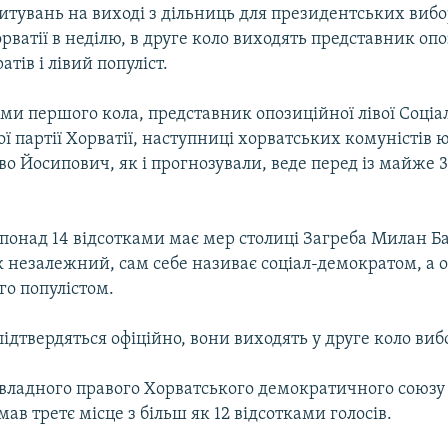
итувань на виході з дільниць для президентських вибо
орватії в неділю, в друге коло виходять представник о
тів і лівий популіст.
и першого кола, представник опозиційної лівої Соціа
 партії Хорватії, наступниці хорватських комуністів 
Іво Йосипович, як і прогнозували, веде перед із майже 
 понад 14 відсотками має мер столиці Загреба Милан Б
к незалежний, сам себе називає соціал-демократом, а о
го популістом.
підтвердяться офіційно, вони виходять у друге коло вибо
владного правого Хорватського демократичного союзу
ав третє місце з більш як 12 відсотками голосів.