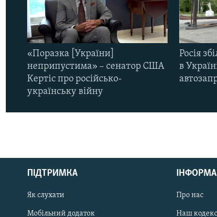
«Поразка [України]
Росія зб
неприпустима» – сенатор США
в Україн
Кертіс про російсько-
автозапр
українську війну
КРИМ РЕАЛІЇ
РУС
ПІДТРИМКА
ІНФОРМА
УКР
КТАТ
Як слухати
Про нас
Мобільний додаток
Наш кодек