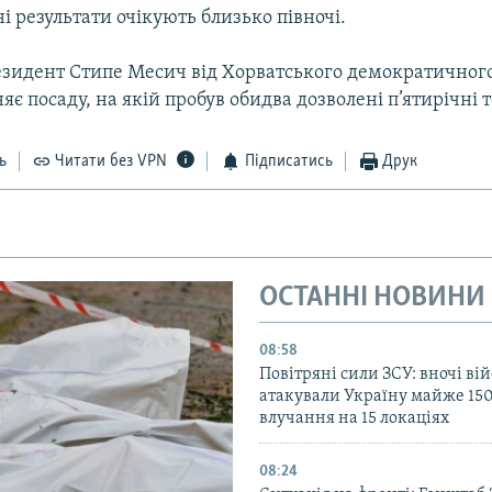
і результати очікують близько півночі.
зидент Стипе Месич від Хорватського демократичного
яє посаду, на якій пробув обидва дозволені п’ятирічні 
ь
Читати без VPN
Підписатись
Друк
ОСТАННІ НОВИНИ
08:58
Повітряні сили ЗСУ: вночі ві
атакували Україну майже 150
влучання на 15 локаціях
08:24