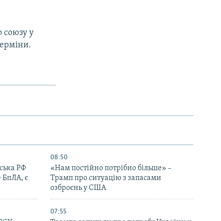
 союзу у
терміни.
08:50
йська РФ
«Нам постійно потрібно більше» –
 БпЛА, є
Трамп про ситуацію з запасами
озброєнь у США
07:55