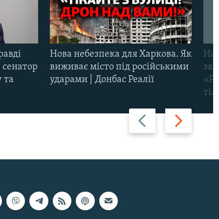
равді
Нова небезпека для Харкова. Як
Наш
 сенатор
виживає місто під російськими
заг
 та
ударами | Донбас Реалії
«Ри
тіл
Назад
Вперед