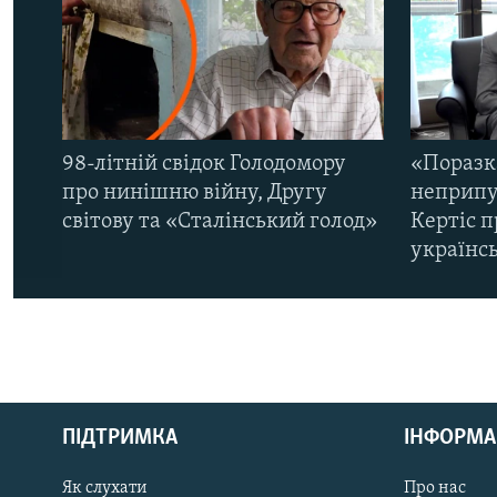
98-літній свідок Голодомору
«Поразк
про нинішню війну, Другу
неприпу
світову та «Сталінський голод»
Кертіс п
українс
КРИМ РЕАЛІЇ
РУС
ПІДТРИМКА
ІНФОРМА
УКР
КТАТ
Як слухати
Про нас