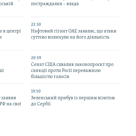
рській
постраждалих – влада
22:30
ю в центрі
Нафтовий гігант ОАЕ заявляє, що атаки
и
суттєво вплинули на його діяльність
20:59
Cенат США схвалив законопроєкт про
ші
санкції проти Росії переважною
більшістю голосів
19:50
 заявив
Зеленський прибув із першим візитом
РФ на свої
до Сербії