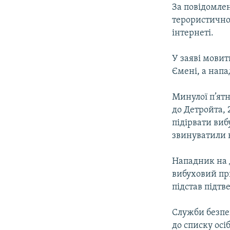
МУЛЬТИМЕДІА
За повідомле
ФОТО
терористичної
інтернеті.
СПЕЦПРОЄКТИ
ПОДКАСТИ
У заяві мовит
Ємені, а напа
Минулої п’ятн
до Детройта,
підірвати виб
звинуватили в
Нападник на д
вибуховий при
підстав підтв
Служби безпе
до списку осі