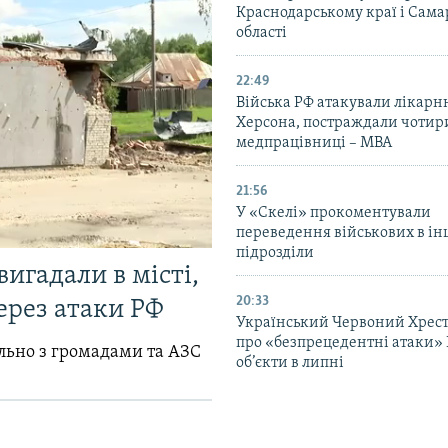
Краснодарському краї і Сама
області
22:49
Війська РФ атакували лікарн
Херсона, постраждали чотир
медпрацівниці – МВА
21:56
У «Скелі» прокоментували
переведення військових в ін
підрозділи
вигадали в місті,
20:33
ерез атаки РФ
Український Червоний Хрест
про «безпрецедентні атаки» 
ільно з громадами та АЗС
об’єкти в липні