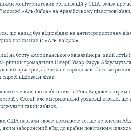
ннями моніторингових організацій у США, заява про це
 мережі «Аль-Каїда» на Аравійському півострові з’яви
ься, що напад був відповіддю на антитерористичну дія
дник пов’язаний із «Аль-Каїдою».
иці на борту американського авіалайнера, який летів 
 23-річний громадянин Нігерії Умар Фарук Абдулмутал
уховий пристрій, але той не спрацював. Його затримал
 спробі підірвати літак.
опиті заявив, що пов’язаний із «Аль-Каїдою» і отрима
стрій у Ємені, але американські урядовці казали, що 
ерджувати такий зв’язок.
ки США назвали своєю помилкою те, що не внесли Аб
б, яким заборонений в’їзд до країни повітряним шляхом,