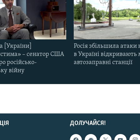
а [України]
Росія збільшила атаки 
стима» – сенатор США
в Україні відкривають 
ро російсько-
автозаправні станції
ьку війну
ЦІЯ
ДОЛУЧАЙСЯ!