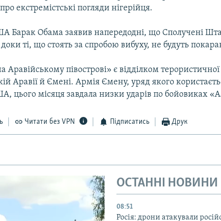
ро екстремістські погляди нігерійця.
А Барак Обама заявив напередодні, що Сполучені Шта
 доки ті, що стоять за спробою вибуху, не будуть покара
а Аравійському півострові» є відділком терористичної
ькій Аравії й Ємені. Армія Ємену, уряд якого користаєть
А, цього місяця завдала низки ударів по бойовиках «А
ь
Читати без VPN
Підписатись
Друк
ОСТАННІ НОВИНИ
08:51
Росія: дрони атакували росій