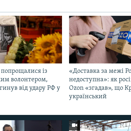
 попрощалися із
«Доставка за межі Ро
ким волонтером,
недоступна»: як рос
гинув від удару РФ у
Ozon «згадав», що 
і
український