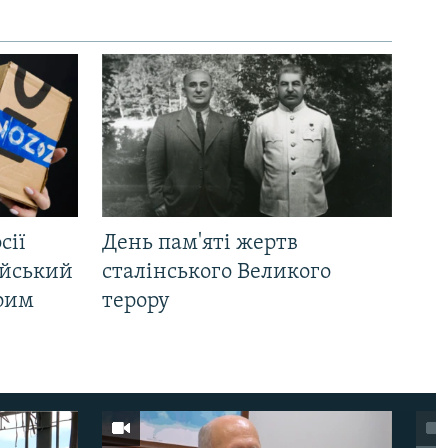
сії
День пам'яті жертв
ійський
сталінського Великого
Крим
терору