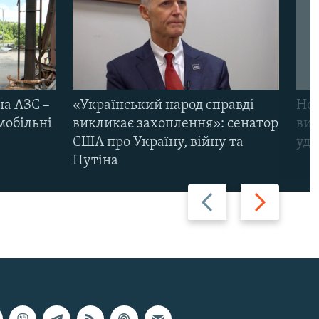
на АЗС –
«Український народ справді
Нов
мобільні
викликає захоплення»: сенатор
виж
США про Україну, війну та
уда
Путіна
Назад
Вперед