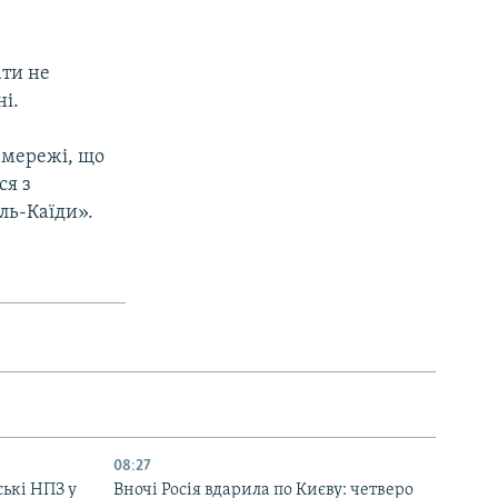
ти не
ні.
 мережі, що
ся з
ль-Каїди».
08:27
ські НПЗ у
Вночі Росія вдарила по Києву: четверо