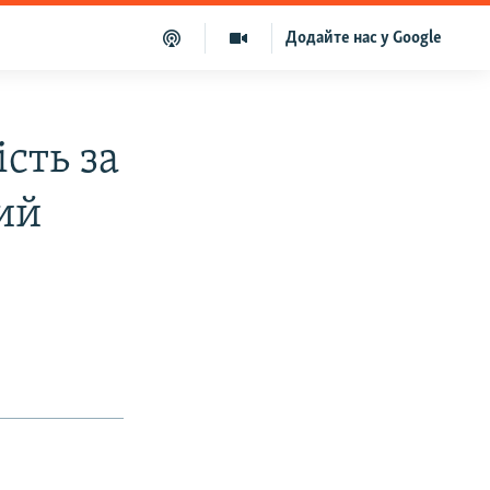
Додайте нас у Google
сть за
ий