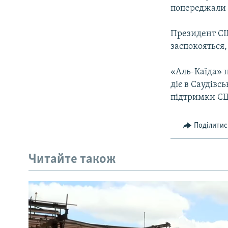
попереджали п
Президент СШ
заспокояться,
«Аль-Каїда» н
діє в Саудівс
підтримки СШ
Поділитис
Читайте також