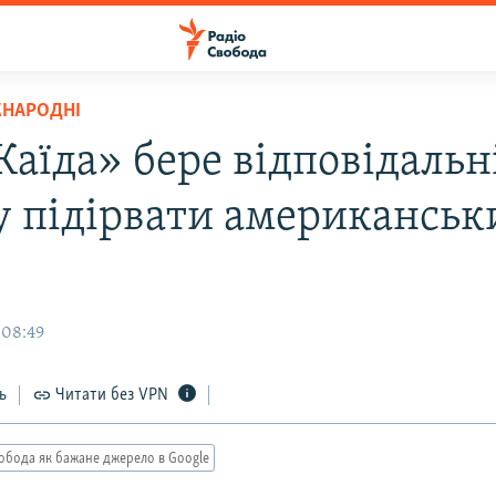
ЖНАРОДНІ
аїда» бере відповідальні
у підірвати американськ
 08:49
ь
Читати без VPN
обода як бажане джерело в Google