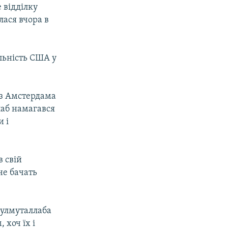
 відділку
лася вчора в
льність США у
із Амстердама
лаб намагався
и і
в свій
не бачать
дулмуталлаба
 хоч їх і