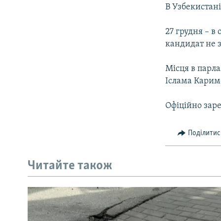
МУЛЬТИМЕДІА
В Узбекистан
ФОТО
27 грудня – в
СПЕЦПРОЄКТИ
кандидат не з
ПОДКАСТИ
Місця в парл
Іслама Карим
Офіційно заре
Поділитис
Читайте також