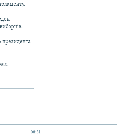
арламенту.
жоден
 виборців.
ь президента
має.
08:51