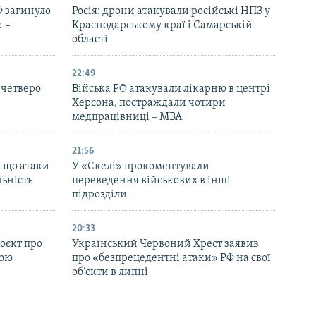
Ф загинуло
Росія: дрони атакували російські НПЗ у
 –
Краснодарському краї і Самарській
області
22:49
 четверо
Війська РФ атакували лікарню в центрі
Херсона, постраждали чотири
медпрацівниці – МВА
21:56
, що атаки
У «Скелі» прокоментували
льність
переведення військових в інші
підрозділи
20:33
оєкт про
Український Червоний Хрест заявив
ною
про «безпрецедентні атаки» РФ на свої
об’єкти в липні