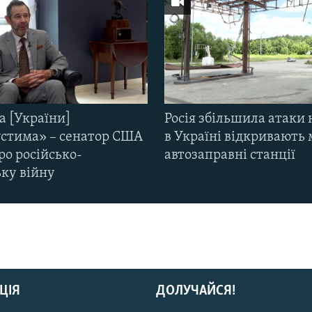
а [України]
Росія збільшила атаки 
стима» – сенатор США
в Україні відкривають 
ро російсько-
автозаправні станції
ьку війну
ЦІЯ
ДОЛУЧАЙСЯ!