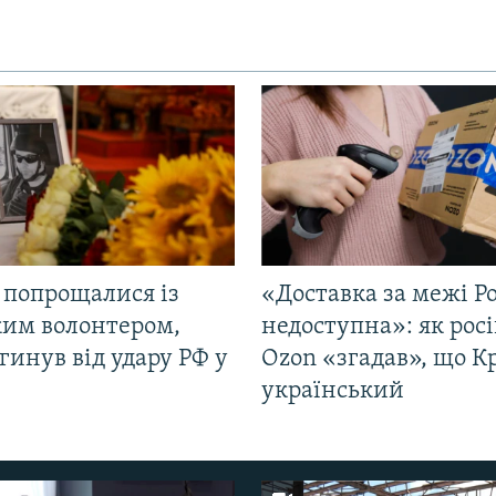
 попрощалися із
«Доставка за межі Ро
ким волонтером,
недоступна»: як рос
гинув від удару РФ у
Ozon «згадав», що 
і
український