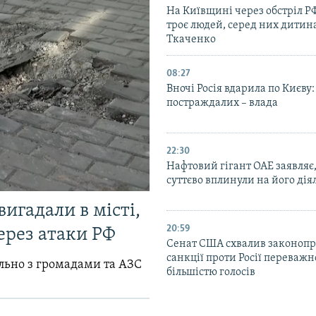
На Київщині через обстріл Р
троє людей, серед них дитина
Ткаченко
08:27
Вночі Росія вдарила по Києву:
постраждалих – влада
22:30
Нафтовий гігант ОАЕ заявляє
суттєво вплинули на його дія
вигадали в місті,
20:59
ерез атаки РФ
Cенат США схвалив законопр
санкції проти Росії переваж
ільно з громадами та АЗС
більшістю голосів