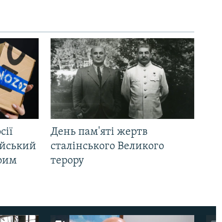
сії
День пам'яті жертв
ійський
сталінського Великого
Крим
терору