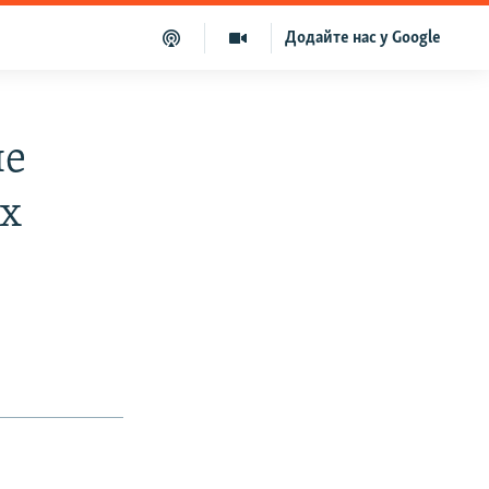
Додайте нас у Google
не
их