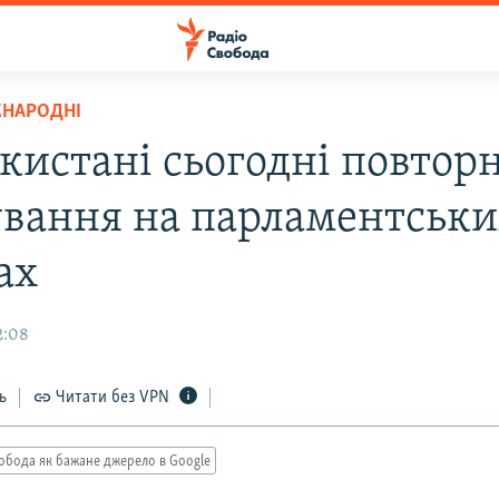
ЖНАРОДНІ
екистані сьогодні повтор
ування на парламентськ
ах
2:08
ь
Читати без VPN
обода як бажане джерело в Google