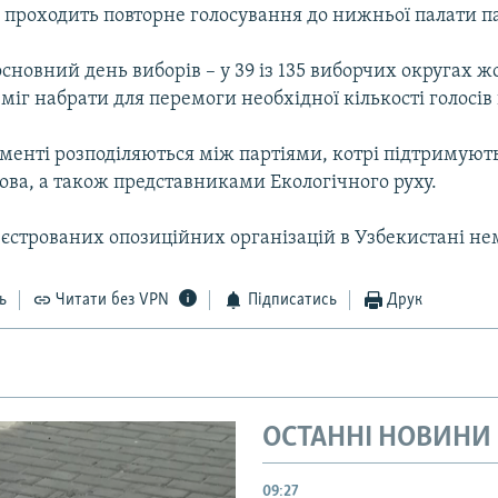
і проходить повторне голосування до нижньої палати п
 основний день виборів – у 39 із 135 виборчих округах 
міг набрати для перемоги необхідної кількості голосів
аменті розподіляються між партіями, котрі підтримуют
ова, а також представниками Екологічного руху.
єстрованих опозиційних організацій в Узбекистані не
ь
Читати без VPN
Підписатись
Друк
ОСТАННІ НОВИНИ
09:27