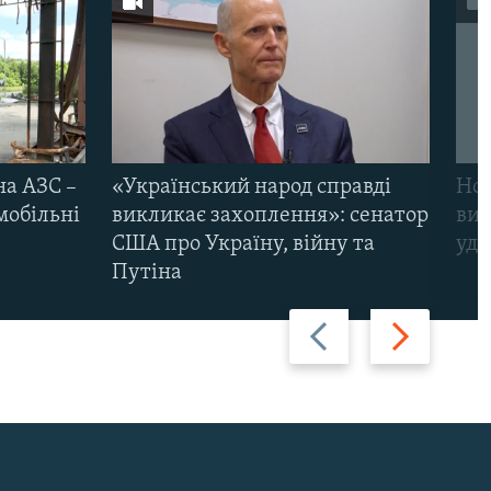
на АЗС –
«Український народ справді
Нов
мобільні
викликає захоплення»: сенатор
виж
США про Україну, війну та
уда
Путіна
Назад
Вперед