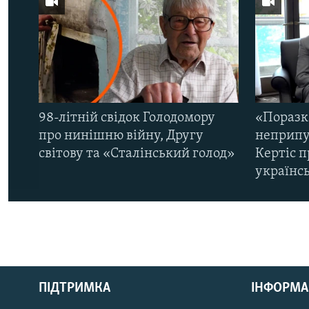
98-літній свідок Голодомору
«Поразк
про нинішню війну, Другу
неприпу
світову та «Сталінський голод»
Кертіс п
українс
КРИМ РЕАЛІЇ
РУС
ПІДТРИМКА
ІНФОРМА
УКР