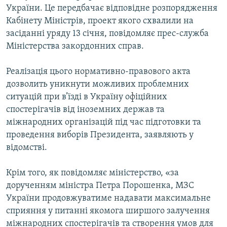
України. Це передбачає відповідне розпорядження
МУЛЬТИМЕДІА
Кабінету Міністрів, проект якого схвалили на
ФОТО
засіданні уряду 13 січня, повідомляє прес-служба
СПЕЦПРОЄКТИ
Міністерства закордонних справ.
ПОДКАСТИ
Реалізація цього нормативно-правового акта
дозволить уникнути можливих проблемних
КРИМ РЕАЛІЇ
ситуацій при в’їзді в Україну офіційних
РУС
спостерігачів від іноземних держав та
міжнародних організацій під час підготовки та
УКР
проведення виборів Президента, заявляють у
КТАТ
відомстві.
ДОЛУЧАЙСЯ!
Крім того, як повідомляє міністерство, «за
дорученням міністра Петра Порошенка, МЗС
України продовжуватиме надавати максимальне
сприяння у питанні якомога ширшого залучення
міжнародних спостерігачів та створення умов для