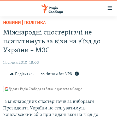
Доступність
посилання
Перейти
НОВИНИ | ПОЛІТИКА
до
РАДІО СВОБОДА – 70 РОКІВ
Міжнародні спостерігачі не
основного
ВСЕ ЗА ДОБУ
матеріалу
платитимуть за візи на в’їзд до
СТАТТІ
Перейти
України – МЗС
до
ВІЙНА
ПОЛІТИКА
основної
14 січня 2010, 18:03
РОСІЙСЬКА «ФІЛЬТРАЦІЯ»
ЕКОНОМІКА
навігації
Перейти
Поділитись
Читати без VPN
ДОНБАС.РЕАЛІЇ
СУСПІЛЬСТВО
до
КРИМ.РЕАЛІЇ
КУЛЬТУРА
пошуку
Додати Радіо Свобода як бажане джерело в Google
ТИ ЯК?
СПОРТ
Із міжнародних спостерігачів за виборами
СХЕМИ
УКРАЇНА
Президента України не стягуватимуть
КИТАЙ.ВИКЛИКИ
СВІТ
консульський збір при видачі візи на в’їзд до