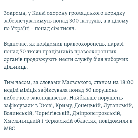
Усі сайти RFE/RL
Зокрема, у Києві охорону громадського порядку
забезпечуватимуть понад 300 патрулів, а в цілому
по Україні – понад сім тисяч.
Водночас, як повідомив правоохоронець, наразі
понад 70 тисяч працівників правоохоронних
органів продовжують нести службу біля виборчих
дільниць.
Тим часом, за словами Маєвського, станом на 18:00
недiлi мiлiцiя зафiксувала понад 50 порушень
виборчого законодавства. Найбiльше порушень
зафіксували в Києвi, Криму, Донецькiй, Луганськiй,
Волинськiй, Чернiгiвськiй, Днiпропетровськiй,
Хмельницькiй i Черкаськiй областях, повідомили в
МВС.