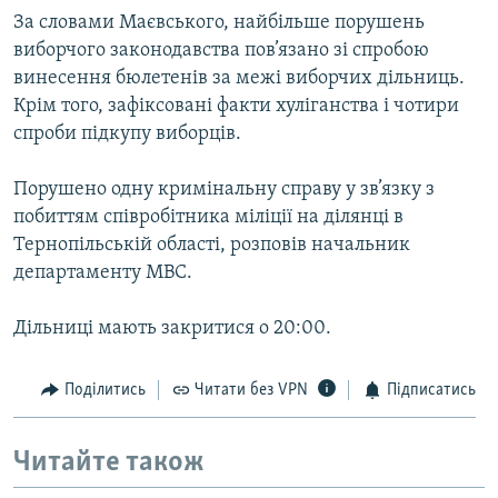
За словами Маєвського, найбiльше порушень
виборчого законодавства пов’язано зi спробою
винесення бюлетенiв за межi виборчих дільниць.
Крiм того, зафiксовані факти хулiганства i чотири
спроби пiдкупу виборцiв.
Порушено одну кримiнальну справу у зв’язку з
побиттям спiвробiтника мiлiцiї на дiлянцi в
Тернопiльськiй областi, розповiв начальник
департаменту МВС.
Дільниці мають закритися о 20:00.
Поділитись
Читати без VPN
Підписатись
Читайте також