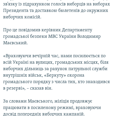
зв’язку із підрахунком голосів виборців на виборах
МУЛЬТИМЕДІА
Президента та доставкою бюлетенів до окружних
ФОТО
виборчих комісій.
СПЕЦПРОЄКТИ
Про це повідомив керівник Департаменту
ПОДКАСТИ
громадської безпеки МВС України Володимир
Маєвський.
КРИМ РЕАЛІЇ
РУС
«Враховуючи вечірній час, нами посилюється по
всій Україні на вулицях, громадських місцях, біля
УКР
виборчих дільниць за рахунок патрульної служби
КТАТ
внутрішніх військ, «Беркуту» охорона
громадського порядку з числа тих, хто знаходився
ДОЛУЧАЙСЯ!
в резерві», – сказав він.
За словами Маєвського, міліція продовжує
працювати в посиленому режимі, враховуючи
досвід попередніх виборчих кампаній.