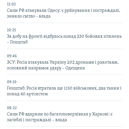
11:02
Сили РФ атакували Одесу: є руйнування і постраждалі,
зникло світло – влада
10:25
За добу на фронті відбулось понад 230 бойових зіткнень
– Генштаб
09:46
ЗСУ: Росія атакувала Україну 202 дронами і ракетами,
основний напрямок удару – Одещина
09:10
Генштаб: Росія втратила ще 1130 військових, два танки і
понад 40 артсистем
08:22
Сили РФ вдарили по багатоповерхівках у Харкові: є
загиблі і постраждалі – влада