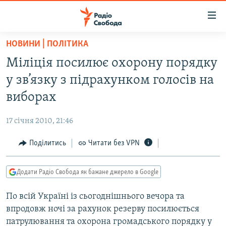
Доступність
посилання
Перейти
НОВИНИ | ПОЛІТИКА
до
РАДІО СВОБОДА – 70 РОКІВ
Міліція посилює охорону порядку
основного
ВСЕ ЗА ДОБУ
матеріалу
у зв’язку з підрахунком голосів на
СТАТТІ
Перейти
виборах
до
ВІЙНА
ПОЛІТИКА
основної
17 січня 2010, 21:46
РОСІЙСЬКА «ФІЛЬТРАЦІЯ»
ЕКОНОМІКА
навігації
Перейти
Поділитись
Читати без VPN
ДОНБАС.РЕАЛІЇ
СУСПІЛЬСТВО
до
КРИМ.РЕАЛІЇ
КУЛЬТУРА
пошуку
Додати Радіо Свобода як бажане джерело в Google
ТИ ЯК?
СПОРТ
По всій Україні із сьогоднішнього вечора та
СХЕМИ
УКРАЇНА
впродовж ночі за рахунок резерву посилюється
КИТАЙ.ВИКЛИКИ
СВІТ
патрулювання та охорона громадського порядку у