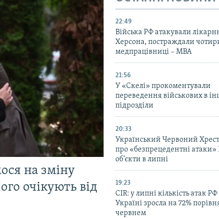
22:49
Війська РФ атакували лікарн
Херсона, постраждали чотир
медпрацівниці – МВА
21:56
У «Скелі» прокоментували
переведення військових в ін
підрозділи
20:33
Український Червоний Хрест
про «безпрецедентні атаки» 
об’єкти в липні
мося на зміну
19:23
ого очікують від
CIR: у липні кількість атак РФ
Україні зросла на 72% порівн
червнем