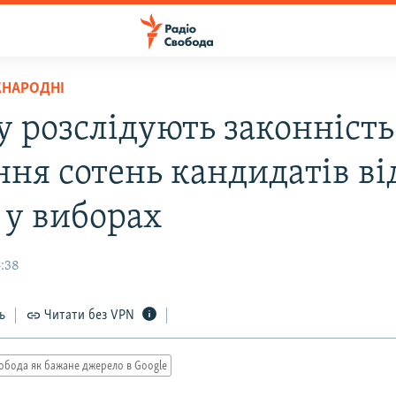
ЖНАРОДНІ
у розслідують законність
ння сотень кандидатів ві
 у виборах
4:38
ь
Читати без VPN
обода як бажане джерело в Google