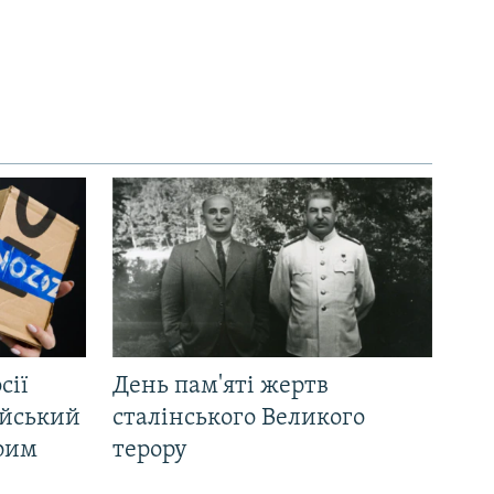
сії
День пам'яті жертв
ійський
сталінського Великого
Крим
терору