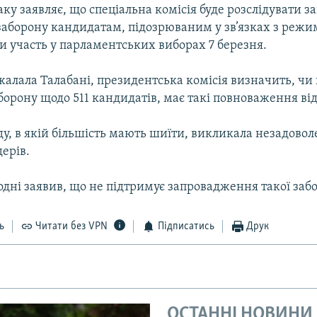
ку заявляє, що спеціальна комісія буде розслідувати з
заборону кандидатам, підозрюваним у зв’язках з реж
и участь у парламентських виборах 7 березня.
алала Талабані, президентська комісія визначить, чи 
борону щодо 511 кандидатів, має такі повноваження ві
у, в якій більшість мають шиїти, викликала незадово
дерів.
одні заявив, що не підтримує запровадження такої заб
ь
Читати без VPN
Підписатись
Друк
ОСТАННІ НОВИНИ