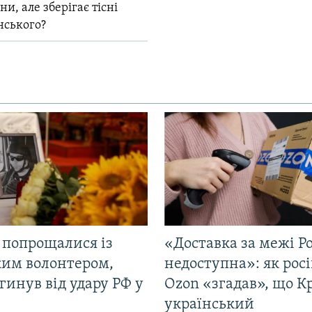
и, але зберігає тісні
нського?
 попрощалися із
«Доставка за межі Ро
ким волонтером,
недоступна»: як рос
гинув від удару РФ у
Ozon «згадав», що 
і
український