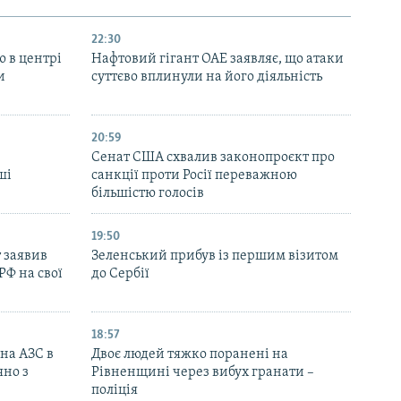
22:30
ю в центрі
Нафтовий гігант ОАЕ заявляє, що атаки
и
суттєво вплинули на його діяльність
20:59
Cенат США схвалив законопроєкт про
ші
санкції проти Росії переважною
більшістю голосів
19:50
 заявив
Зеленський прибув із першим візитом
РФ на свої
до Сербії
18:57
 на АЗС в
Двоє людей тяжко поранені на
яно з
Рівненщині через вибух гранати –
поліція