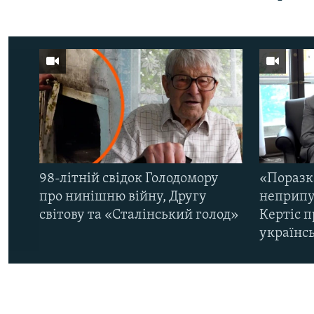
98-літній свідок Голодомору
«Поразк
про нинішню війну, Другу
неприпу
світову та «Сталінський голод»
Кертіс п
українс
КРИМ РЕАЛІЇ