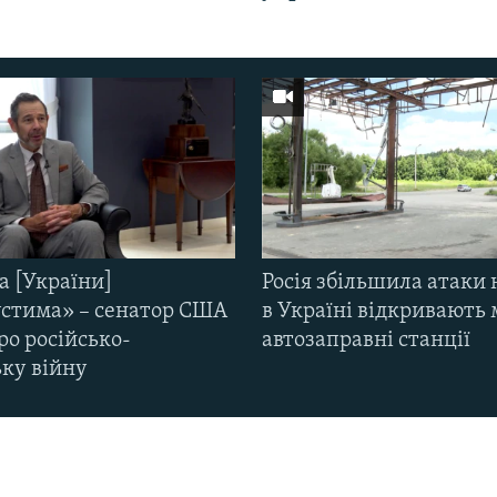
а [України]
Росія збільшила атаки 
стима» – сенатор США
в Україні відкривають 
ро російсько-
автозаправні станції
ьку війну