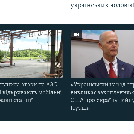
українських чоловік
ільшила атаки на АЗС –
«Український народ сп
і відкривають мобільні
викликає захоплення»:
авні станції
США про Україну, війну
Путіна