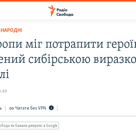
ЖНАРОДНІ
ропи міг потрапити герої
ений сибірською виразко
лі
3:49
ь
Читати без VPN
обода як бажане джерело в Google