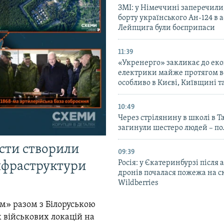
ЗМІ: у Німеччині заперечили
борту українського Ан-124 в 
Лейпцига були боєприпаси
11:39
«Укренерго» закликає до еко
електрики майже протягом вс
особливо в Києві, Київщині 
10:49
Через стрілянину в школі в Т
загинули шестеро людей – по
істи створили
09:39
Росія: у Єкатеринбурзі після 
інфраструктури
дронів почалася пожежа на с
Wildberries
м» разом з Білоруською
 військових локацій на