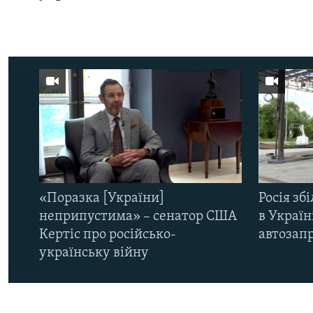
«Поразка [України]
Росія зб
неприпустима» – сенатор США
в Україн
Кертіс про російсько-
автозапр
українську війну