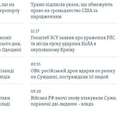
, що на
Трамп підписав укази, що обмежують
аеропорту
право на громадянство США за
народженням
11:17
номії
Генштаб ЗСУ заявив про ураження РЛС
ього дня,
та місця пуску ударних БпЛА в
та Одещині
окупованому Криму
09:55
аїланді
ОВА: російський дрон вдарив по ринку
ліція
на Сумщині, постраждали 10 людей
09:20
атаки
Війська РФ вночі знову атакували Суми,
кладі
поранені дві людини – влада