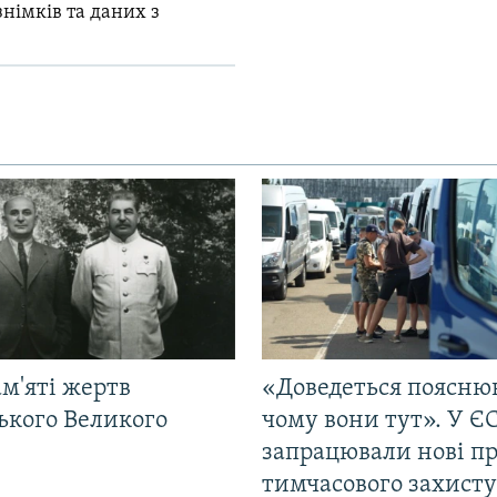
знімків та даних з
м'яті жертв
«Доведеться поясню
ького Великого
чому вони тут». У Є
запрацювали нові п
тимчасового захисту