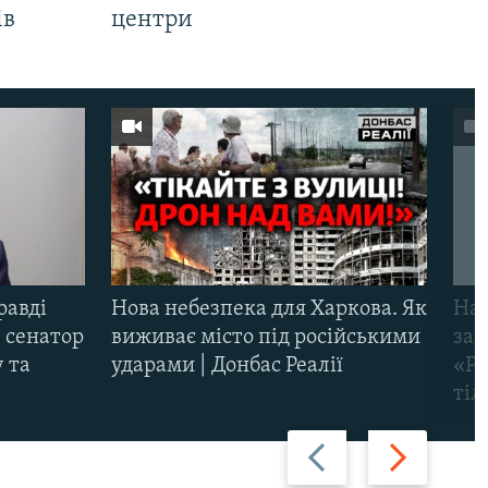
ів
центри
равді
Нова небезпека для Харкова. Як
Наш
 сенатор
виживає місто під російськими
заг
 та
ударами | Донбас Реалії
«Ри
тіл
Назад
Вперед