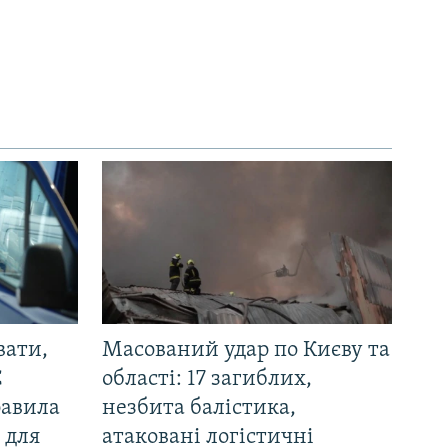
вати,
Масований удар по Києву та
С
області: 17 загиблих,
равила
незбита балістика,
 для
атаковані логістичні