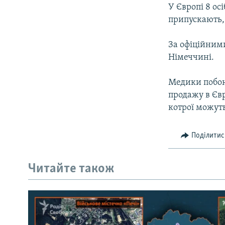
МУЛЬТИМЕДІА
У Європі 8 ос
ФОТО
припускають, 
СПЕЦПРОЄКТИ
За офіційним
ПОДКАСТИ
Німеччині.
Медики побою
продажу в Євр
котрої можуть
Поділитис
Читайте також