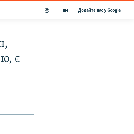
Додайте нас у Google
н,
ю, є