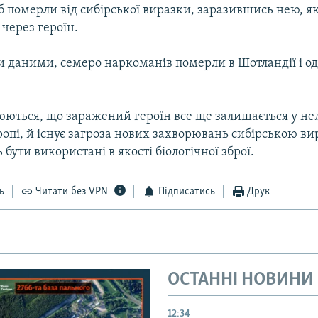
іб померли від сибірської виразки, заразившись нею, я
через героїн.
и даними, семеро наркоманів померли в Шотландії і од
ються, що заражений героїн все ще залишається у не
опі, й існує загроза нових захворювань сибірською ви
 бути використані в якості біологічної зброї.
ь
Читати без VPN
Підписатись
Друк
ОСТАННІ НОВИНИ
12:34