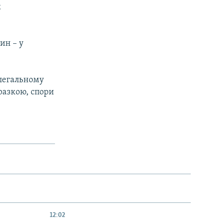
к
ин – у
легальному
разкою, спори
12:02