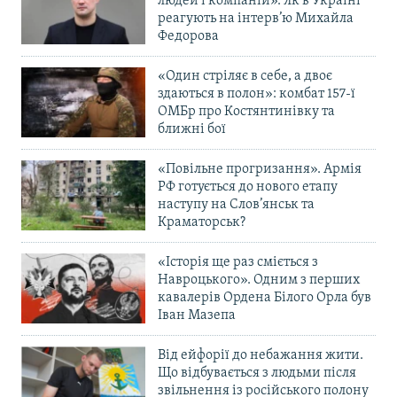
людей і компаній». Як в Україні
реагують на інтерв’ю Михайла
Федорова
«Один стріляє в себе, а двоє
здаються в полон»: комбат 157-ї
ОМБр про Костянтинівку та
ближні бої
«Повільне прогризання». Армія
РФ готується до нового етапу
наступу на Слов’янськ та
Краматорськ?
«Історія ще раз сміється з
Навроцького». Одним з перших
кавалерів Ордена Білого Орла був
Іван Мазепа
Від ейфорії до небажання жити.
Що відбувається з людьми після
звільнення із російського полону