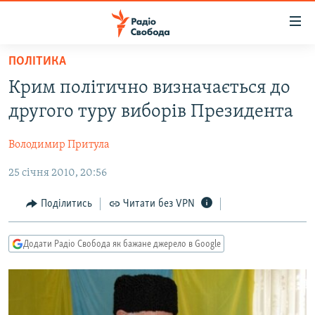
Доступність
посилання
Перейти
ПОЛІТИКА
до
РАДІО СВОБОДА – 70 РОКІВ
Крим політично визначається до
основного
ВСЕ ЗА ДОБУ
матеріалу
другого туру виборів Президента
СТАТТІ
Перейти
до
Володимир Притула
ВІЙНА
ПОЛІТИКА
основної
25 січня 2010, 20:56
РОСІЙСЬКА «ФІЛЬТРАЦІЯ»
ЕКОНОМІКА
навігації
Перейти
ДОНБАС.РЕАЛІЇ
СУСПІЛЬСТВО
Поділитись
Читати без VPN
до
КРИМ.РЕАЛІЇ
КУЛЬТУРА
пошуку
Додати Радіо Свобода як бажане джерело в Google
ТИ ЯК?
СПОРТ
СХЕМИ
УКРАЇНА
КИТАЙ.ВИКЛИКИ
СВІТ