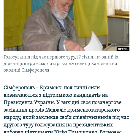
МУЛЬТИМЕДІА
ФОТО
СПЕЦПРОЄКТИ
ПОДКАСТИ
КРИМ РЕАЛІЇ
Голосування під час першого туру, 17 січня, на одній із
РУС
дільниць в кримськотатарському селищі Кам'янка на
околиці Сімферополя
УКР
КТАТ
Сімферополь – Кримські політичні сили
визначаються з підтримкою кандидатів на
ДОЛУЧАЙСЯ!
Президента України. У вихідні своє позачергове
засідання провів Меджліс кримськотатарського
народу, який закликав своїх співвітчизників під час
другого туру голосування на президентських
виборах підтримати Юлію Тимошенко. Водночас,