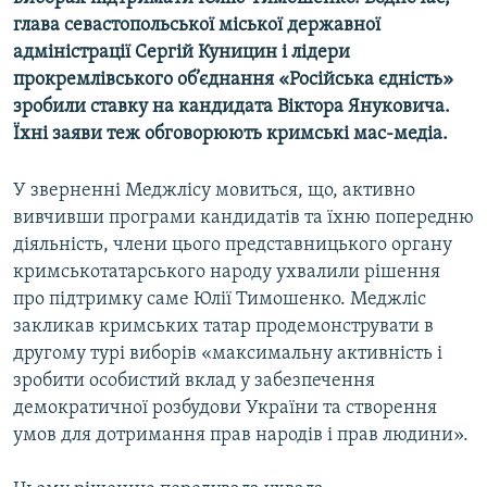
Усі сайти RFE/RL
глава севастопольської міської державної
адміністрації Сергій Куницин і лідери
прокремлівського об’єднання «Російська єдність»
зробили ставку на кандидата Віктора Януковича.
Їхні заяви теж обговорюють кримські мас-медіа.
У зверненні Меджлісу мовиться, що, активно
вивчивши програми кандидатів та їхню попередню
діяльність, члени цього представницького органу
кримськотатарського народу ухвалили рішення
про підтримку саме Юлії Тимошенко. Меджліс
закликав кримських татар продемонструвати в
другому турі виборів «максимальну активність і
зробити особистий вклад у забезпечення
демократичної розбудови України та створення
умов для дотримання прав народів і прав людини».