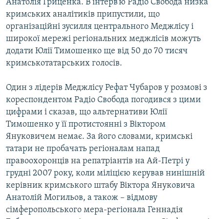
Анатолія Гриценка. В інтерв’ю Радіо Свобода низка
кримських аналітиків припустили, що
організаційні зусилля центрального Меджлісу і
широкої мережі регіональних меджлісів можуть
додати Юлії Тимошенко ще від 50 до 70 тисяч
кримськотатарських голосів.
Один з лідерів Меджлісу Рефат Чубаров у розмові з
кореспондентом Радіо Свобода погодився з цими
цифрами і сказав, що альтернативи Юлії
Тимошенко у її протистоянні з Віктором
Януковичем немає. За його словами, кримські
татари не пробачать регіоналам напад
правоохоронців на репатріантів на Ай-Петрі у
грудні 2007 року, коли міліцією керував нинішній
керівник кримського штабу Віктора Януковича
Анатолій Могильов, а також – відмову
сімферопольського мера-регіонала Геннадія