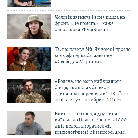
Чоловік загинув і вона пішла на
фронт. «Це помста» – каже
операторка FPV «Білка»
Та, що планує бій. Як воює і про що
мріє офіцерка батальйону
«Свобода» Маргарита
«Боляче, що мого найкращого
бійця, який став батьком-
одинаком і перевівся в ТЦК, б’ють
свої в тилу» – комбриг Габінет
Вийшов з полону, а дружина
виїхала до Польщі. Як після 1000
днів неволі вибратися «із
психологічної і фінансової ями»