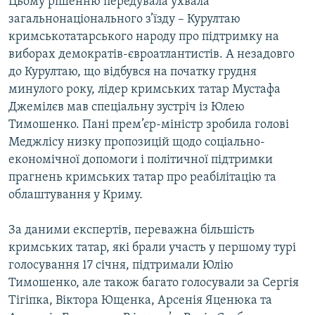
Цьому рішенню передувала ухвала
загальнонаціонального з’їзду – Курултаю
кримськотатарського народу про підтримку на
виборах демократів-євроатлантистів. А незадовго
до Курултаю, що відбувся на початку грудня
минулого року, лідер кримських татар Мустафа
Джемілєв мав спеціальну зустріч із Юлею
Тимошенко. Пані прем’єр-міністр зробила голові
Меджлісу низку пропозицій щодо соціально-
економічної допомоги і політичної підтримки
прагнень кримських татар про реабілітацію та
облаштування у Криму.
За даними експертів, переважна більшість
кримських татар, які брали участь у першому турі
голосування 17 січня, підтримали Юлію
Тимошенко, але також багато голосували за Сергія
Тігіпка, Віктора Ющенка, Арсенія Яценюка та