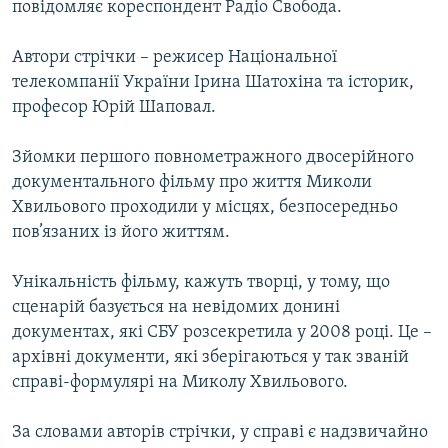
повідомляє кореспондент Радіо Свобода.
КИТАЙ.ВИКЛИКИ
МУЛЬТИМЕДІА
Автори стрічки – режисер Національної
телекомпанії України Ірина Шатохіна та історик,
ФОТО
професор Юрій Шаповал.
СПЕЦПРОЄКТИ
Зйомки першого повнометражного двосерійного
ПОДКАСТИ
документального фільму про життя Миколи
Хвильового проходили у місцях, безпосередньо
КРИМ РЕАЛІЇ
пов’язаних із його життям.
РУС
УКР
Унікальність фільму, кажуть творці, у тому, що
сценарій базується на невідомих донині
КТАТ
документах, які СБУ розсекретила у 2008 році. Це –
архівні документи, які зберігаються у так званій
ДОЛУЧАЙСЯ!
справі-формулярі на Миколу Хвильового.
За словами авторів стрічки, у справі є надзвичайно