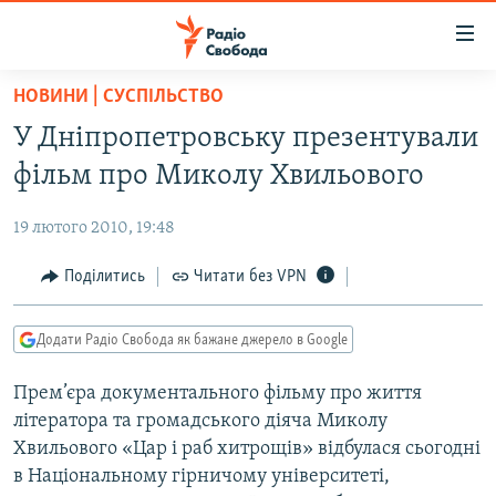
Доступність
посилання
Перейти
НОВИНИ | СУСПІЛЬСТВО
до
РАДІО СВОБОДА – 70 РОКІВ
У Дніпропетровську презентували
основного
ВСЕ ЗА ДОБУ
матеріалу
фільм про Миколу Хвильового
СТАТТІ
Перейти
до
19 лютого 2010, 19:48
ВІЙНА
ПОЛІТИКА
основної
РОСІЙСЬКА «ФІЛЬТРАЦІЯ»
Поділитись
Читати без VPN
ЕКОНОМІКА
навігації
Перейти
ДОНБАС.РЕАЛІЇ
СУСПІЛЬСТВО
до
Додати Радіо Свобода як бажане джерело в Google
КРИМ.РЕАЛІЇ
КУЛЬТУРА
пошуку
Прем’єра документального фільму про життя
ТИ ЯК?
СПОРТ
літератора та громадського діяча Миколу
СХЕМИ
УКРАЇНА
Хвильового «Цар і раб хитрощів» відбулася сьогодні
в Національному гірничому університеті,
ПРИАЗОВ’Я
СВІТ