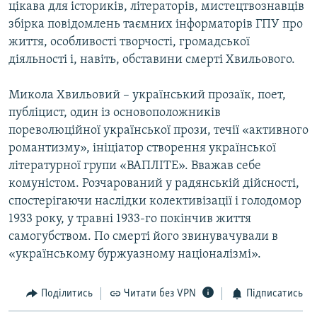
цікава для істориків, літераторів, мистецтвознавців
збірка повідомлень таємних інформаторів ГПУ про
Усі сайти RFE/RL
життя, особливості творчості, громадської
діяльності і, навіть, обставини смерті Хвильового.
Микола Хвильовий – український прозаїк, поет,
публіцист, один із основоположників
пореволюційної української прози, течії «активного
романтизму», ініціатор створення української
літературної групи «ВАПЛІТЕ». Вважав себе
комуністом. Розчарований у радянській дійсності,
спостерігаючи наслідки колективізації і голодомор
1933 року, у травні 1933-го покінчив життя
самогубством. По смерті його звинувачували в
«українському буржуазному націоналізмі».
Поділитись
Читати без VPN
Підписатись