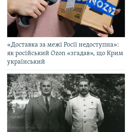
«Доставка за межі Росії недоступна»:
як російський Ozon «згадав», що Крим
український