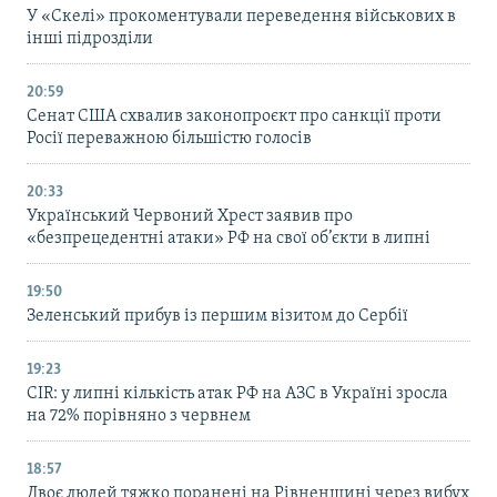
У «Скелі» прокоментували переведення військових в
інші підрозділи
20:59
Cенат США схвалив законопроєкт про санкції проти
Росії переважною більшістю голосів
20:33
Український Червоний Хрест заявив про
«безпрецедентні атаки» РФ на свої об’єкти в липні
19:50
Зеленський прибув із першим візитом до Сербії
19:23
CIR: у липні кількість атак РФ на АЗС в Україні зросла
на 72% порівняно з червнем
18:57
Двоє людей тяжко поранені на Рівненщині через вибух