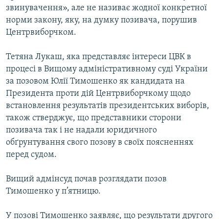
звинувачення», але не називає жодної конкретної
МУЛЬТИМЕДІА
норми закону, яку, на думку позивача, порушив
ФОТО
Центрвиборчком.
СПЕЦПРОЄКТИ
Тетяна Лукаш, яка представляє інтереси ЦВК в
ПОДКАСТИ
процесі в Вищому адміністративному суді України
за позовом Юлії Тимошенко як кандидата на
КРИМ РЕАЛІЇ
Президента проти дій Центрвиборчкому щодо
РУС
встановлення результатів президентських виборів,
також стверджує, що представники сторони
УКР
позивача так і не надали юридичного
КТАТ
обґрунтування свого позову в своїх поясненнях
перед судом.
ДОЛУЧАЙСЯ!
Вищий адмінсуд почав розглядати позов
Тимошенко у п’ятницю.
У позові Тимошенко заявляє, що результати другого