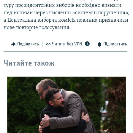
туру президентських виборів необхідно визнати
Усі сайти RFE/RL
недійсними через численні «системні порушення»,
а Центральна виборча комісія повинна призначити
нове повторне голосування.
Поділитись
Читати без VPN
Підписатись
Читайте також