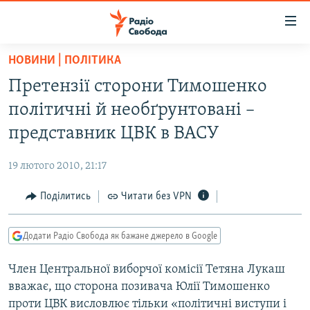
Доступність
посилання
Перейти
НОВИНИ | ПОЛІТИКА
до
РАДІО СВОБОДА – 70 РОКІВ
Претензії сторони Тимошенко
основного
ВСЕ ЗА ДОБУ
матеріалу
політичні й необґрунтовані –
СТАТТІ
Перейти
представник ЦВК в ВАСУ
до
ВІЙНА
ПОЛІТИКА
основної
19 лютого 2010, 21:17
РОСІЙСЬКА «ФІЛЬТРАЦІЯ»
ЕКОНОМІКА
навігації
Перейти
Поділитись
Читати без VPN
ДОНБАС.РЕАЛІЇ
СУСПІЛЬСТВО
до
КРИМ.РЕАЛІЇ
КУЛЬТУРА
пошуку
Додати Радіо Свобода як бажане джерело в Google
ТИ ЯК?
СПОРТ
Член Центральної виборчої комісії Тетяна Лукаш
СХЕМИ
УКРАЇНА
вважає, що сторона позивача Юлії Тимошенко
КИТАЙ.ВИКЛИКИ
СВІТ
проти ЦВК висловлює тільки «політичні виступи і