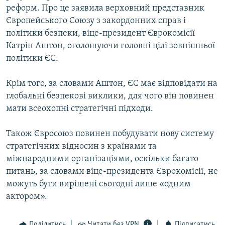
реформ. Про це заявила верховний представник
МУЛЬТИМЕДІА
Європейського Союзу з закордонних справ і
ФОТО
політики безпеки, віце-президент Єврокомісії
СПЕЦПРОЄКТИ
Катрін Аштон, оголошуючи головні цілі зовнішньої
політики ЄС.
ПОДКАСТИ
Крім того, за словами Аштон, ЄС має відповідати на
КРИМ РЕАЛІЇ
глобальні безпекові виклики, для чого він повинен
РУС
мати всеохопні стратегічні підходи.
УКР
Також Євросоюз повинен побудувати нову систему
КТАТ
стратегічних відносин з країнами та
міжнародними організаціями, оскільки багато
ДОЛУЧАЙСЯ!
питань, за словами віце-президента Єврокомісії, не
можуть бути вирішені сьогодні лише «одним
актором».
Поділитись
Читати без VPN
Підписатись