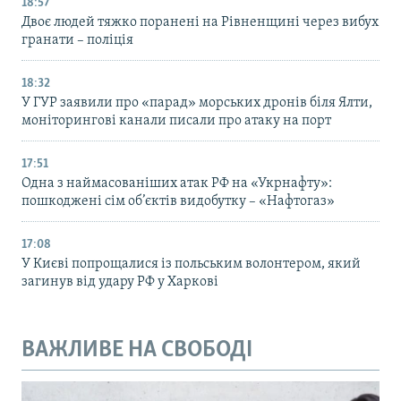
18:57
Двоє людей тяжко поранені на Рівненщині через вибух
гранати – поліція
18:32
У ГУР заявили про «парад» морських дронів біля Ялти,
моніторингові канали писали про атаку на порт
17:51
Одна з наймасованіших атак РФ на «Укрнафту»:
пошкоджені сім об’єктів видобутку – «Нафтогаз»
17:08
У Києві попрощалися із польським волонтером, який
загинув від удару РФ у Харкові
ВАЖЛИВЕ НА СВОБОДІ