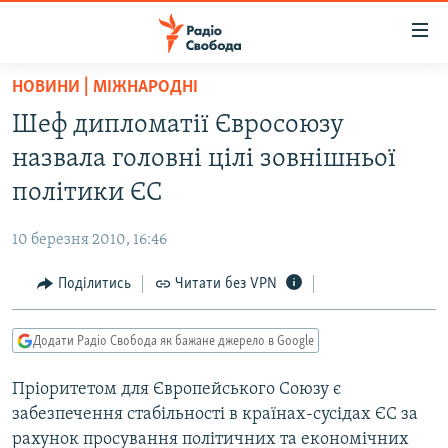
Доступність
посилання
Перейти
НОВИНИ | МІЖНАРОДНІ
до
РАДІО СВОБОДА – 70 РОКІВ
Шеф дипломатії Євросоюзу
основного
ВСЕ ЗА ДОБУ
матеріалу
назвала головні цілі зовнішньої
СТАТТІ
Перейти
політики ЄС
до
ВІЙНА
ПОЛІТИКА
основної
10 березня 2010, 16:46
РОСІЙСЬКА «ФІЛЬТРАЦІЯ»
ЕКОНОМІКА
навігації
Перейти
Поділитись
Читати без VPN
ДОНБАС.РЕАЛІЇ
СУСПІЛЬСТВО
до
КРИМ.РЕАЛІЇ
КУЛЬТУРА
пошуку
Додати Радіо Свобода як бажане джерело в Google
ТИ ЯК?
СПОРТ
Пріоритетом для Європейського Союзу є
СХЕМИ
УКРАЇНА
забезпечення стабільності в країнах-сусідах ЄС за
КИТАЙ.ВИКЛИКИ
СВІТ
рахунок просування політичних та економічних