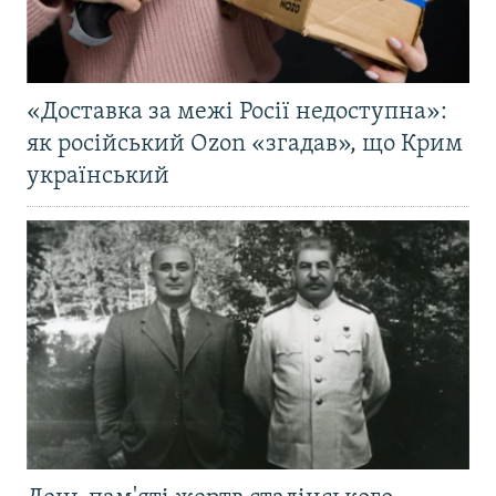
«Доставка за межі Росії недоступна»:
як російський Ozon «згадав», що Крим
український