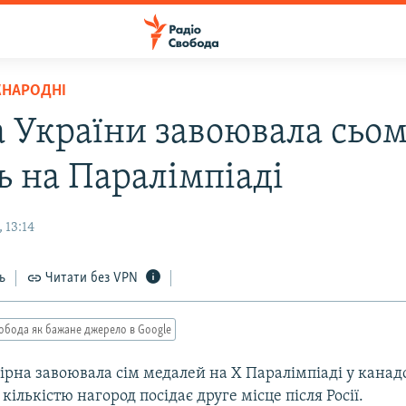
ЖНАРОДНІ
а України завоювала сьо
ь на Паралiмпiадi
 13:14
ь
Читати без VPN
обода як бажане джерело в Google
iрна завоювала сiм медалей на Х Паралiмпiадi у кана
 кiлькiстю нагород посiдає друге мiсце пiсля Росiї.