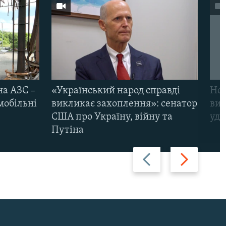
на АЗС –
«Український народ справді
Нов
мобільні
викликає захоплення»: сенатор
виж
США про Україну, війну та
уда
Путіна
Назад
Вперед