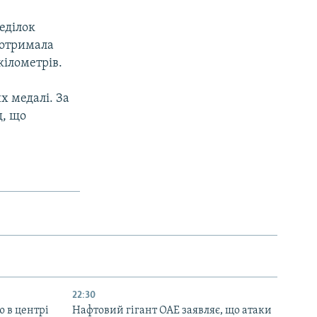
едiлок
 отримала
кілометрів.
их медалі. За
д, що
22:30
ю в центрі
Нафтовий гігант ОАЕ заявляє, що атаки