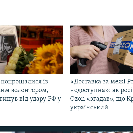
 попрощалися із
«Доставка за межі Ро
ким волонтером,
недоступна»: як рос
гинув від удару РФ у
Ozon «згадав», що 
і
український