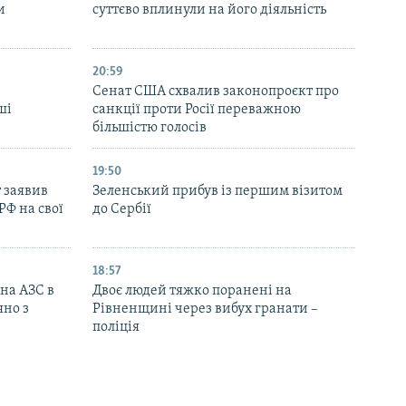
и
суттєво вплинули на його діяльність
20:59
Cенат США схвалив законопроєкт про
ші
санкції проти Росії переважною
більшістю голосів
19:50
 заявив
Зеленський прибув із першим візитом
РФ на свої
до Сербії
18:57
 на АЗС в
Двоє людей тяжко поранені на
яно з
Рівненщині через вибух гранати –
поліція