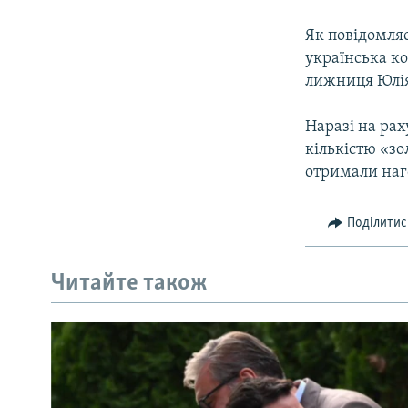
МУЛЬТИМЕДІА
ФОТО
Як повiдомляє
українська к
СПЕЦПРОЄКТИ
лижниця Юлiя
ПОДКАСТИ
Наразi на рах
кiлькiстю «зо
отримали наг
Поділитис
Читайте також