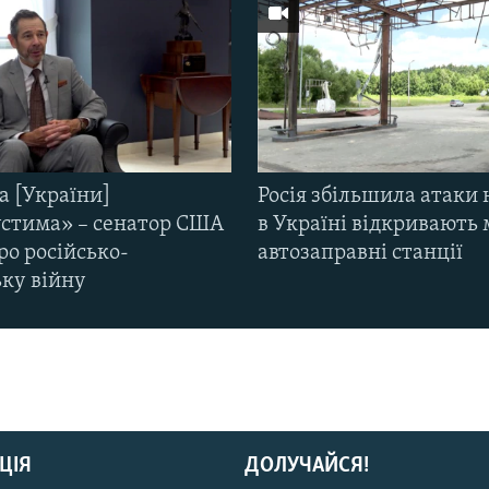
а [України]
Росія збільшила атаки 
стима» – сенатор США
в Україні відкривають 
ро російсько-
автозаправні станції
ьку війну
ЦІЯ
ДОЛУЧАЙСЯ!