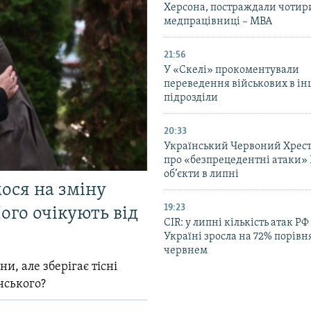
Херсона, постраждали чотир
медпрацівниці – МВА
21:56
У «Скелі» прокоментували
переведення військових в ін
підрозділи
20:33
Український Червоний Хрест
про «безпрецедентні атаки» 
об’єкти в липні
мося на зміну
19:23
ого очікують від
CIR: у липні кількість атак РФ
Україні зросла на 72% порівн
червнем
и, але зберігає тісні
нського?