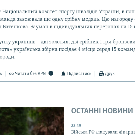
 Нацiональний комiтет спорту iнвалiдiв України, в пон
оманда завоювала ще одну срiбну медаль. Цю нагороду
 Батенкова-Бауман в iндивiдуальних перегонах на 15 
унку українцiв – двi золотих, двi срiбних i три бронзов
лота» українська збiрна посiдає 4 мiсце серед 15 коман
ороди.
ь
Читати без VPN
Підписатись
Друк
ОСТАННІ НОВИНИ
22:49
Війська РФ атакували лікарн