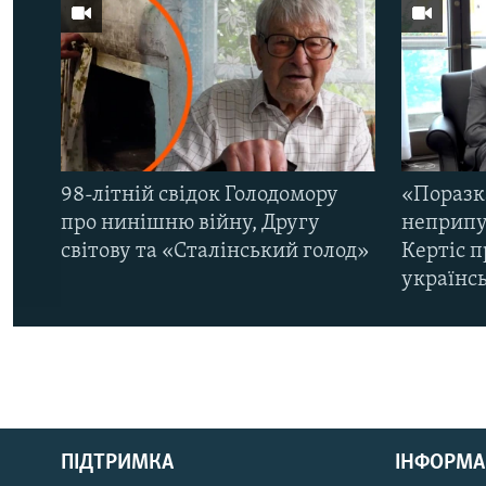
98-літній свідок Голодомору
«Поразк
про нинішню війну, Другу
неприпу
світову та «Сталінський голод»
Кертіс п
українс
КРИМ РЕАЛІЇ
РУС
ПІДТРИМКА
ІНФОРМА
УКР