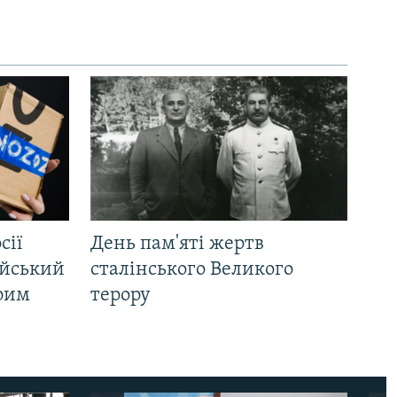
сії
День пам'яті жертв
ійський
сталінського Великого
Крим
терору