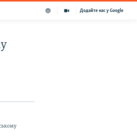
Додайте нас у Google
му
дському