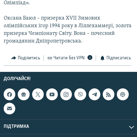
Олімпіад».
Усі сайти RFE/RL
Оксана Баюл – призерка XVII Зимових
олімпійських ігор 1994 року в Ліллехаммері, золота
призерка Чемпіонату Світу. Вона – почесний
громадянин Дніпропетровська.
Поділитись
Читати без VPN
Підписатись
ДОЛУЧАЙСЯ!
ПІДТРИМКА