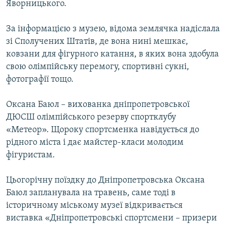
Яворницького.
МУЛЬТИМЕДІА
ФОТО
За інформацією з музею, відома землячка надіслала
зі Сполучених Штатів, де вона нині мешкає,
СПЕЦПРОЄКТИ
ковзани для фігурного катання, в яких вона здобула
ПОДКАСТИ
свою олімпійську перемогу, спортивні сукні,
фотографії тощо.
КРИМ РЕАЛІЇ
РУС
Оксана Баюл – вихованка дніпропетровської
ДЮСШ олімпійського резерву спортклубу
УКР
«Метеор». Щороку спортсменка навідується до
КТАТ
рідного міста і дає майстер-класи молодим
фігуристам.
ДОЛУЧАЙСЯ!
Цьогорічну поїздку до Дніпропетровська Оксана
Баюл запланувала на травень, саме тоді в
історичному міському музеї відкривається
виставка «Дніпропетровські спортсмени – призери