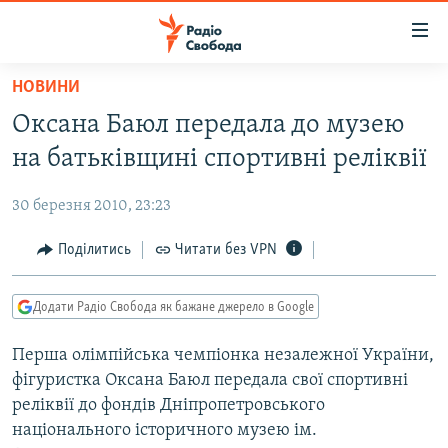
Доступність
посилання
Перейти
НОВИНИ
до
РАДІО СВОБОДА – 70 РОКІВ
Оксана Баюл передала до музею
основного
ВСЕ ЗА ДОБУ
матеріалу
на батьківщині спортивні реліквії
СТАТТІ
Перейти
до
30 березня 2010, 23:23
ВІЙНА
ПОЛІТИКА
основної
РОСІЙСЬКА «ФІЛЬТРАЦІЯ»
Поділитись
Читати без VPN
ЕКОНОМІКА
навігації
Перейти
ДОНБАС.РЕАЛІЇ
СУСПІЛЬСТВО
до
Додати Радіо Свобода як бажане джерело в Google
КРИМ.РЕАЛІЇ
КУЛЬТУРА
пошуку
Перша олімпійська чемпіонка незалежної України,
ТИ ЯК?
СПОРТ
фігуристка Оксана Баюл передала свої спортивні
СХЕМИ
УКРАЇНА
реліквії до фондів Дніпропетровського
національного історичного музею ім.
КИТАЙ.ВИКЛИКИ
СВІТ