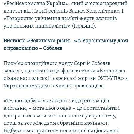
«Російськомовна Україна», який очолює народний
депутат від Партії регіонів Вадим Колесніченко, і
«Товариство увічнення пам’яті жертв злочинів
українських націоналістів» (Польща).
Виставка «Волинська різня…» в Українському домі
є провокацією – Соболєв
Прем’єр опозиційного уряду Сергій Соболєв
заявляє, що організація фотовиставки «Волинська
різанина: польські і єврейські жертви ОУН-УПА» в
Українському домі в Києві є провокацією.
«Те, що відбулося сьогодні з відкриттям цієї
виставки, – мета цього одна – це протиставити і
далі розпалювати міжнаціональну ворожнечу,
перш за все між двома братніми країнами.
Відбувається приниження власної національної