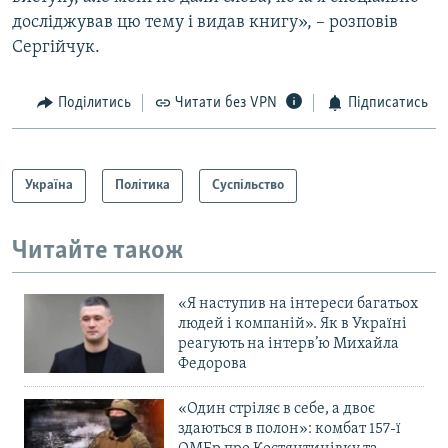
досліджував цю тему і видав книгу», – розповів
Сергійчук.
Поділитись
Читати без VPN
Підписатись
Україна
Політика
Суспільство
Читайте також
«Я наступив на інтереси багатьох
людей і компаній». Як в Україні
реагують на інтерв’ю Михайла
Федорова
«Один стріляє в себе, а двоє
здаються в полон»: комбат 157-ї