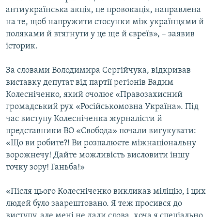
антиукраїнська акція, це провокація, направлена
на те, щоб напружити стосунки між українцями й
поляками й втягнути у це ще й євреїв», – заявив
історик.
За словами Володимира Сергійчука, відкривав
виставку депутат від партії регіонів Вадим
Колесніченко, який очолює «Правозахисний
громадський рух «Російськомовна Україна». Під
час виступу Колесніченка журналісти й
представники ВО «Свобода» почали вигукувати:
«Що ви робите?! Ви розпалюєте міжнаціональну
ворожнечу! Дайте можливість висловити іншу
точку зору! Ганьба!»
«Після цього Колесніченко викликав міліцію, і цих
людей було заарештовано. Я теж просився до
виступу, але мені не дали слова, хоча я спеціально