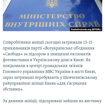
МУЛЬТИМЕДІА
ФОТО
СПЕЦПРОЄКТИ
ПОДКАСТИ
КРИМ РЕАЛІЇ
Співробітники міліції сьогодні затримали 13-15
РУС
прихильників партії «Всеукраїнське об’єднання
«Свобода» за підозрою в знищенні експонатів
УКР
фотовиставки в Українському домі в Києві. Як
КТАТ
повідомили в центрі громадських зв’язків
Головного управління МВС України в місті Києві,
зараз затримані перебувають у Шевченківському
ДОЛУЧАЙСЯ!
райуправлінні міліції Києва «для з’ясування
обставин».
За даними міліції, підозрювані зайшли на виставку