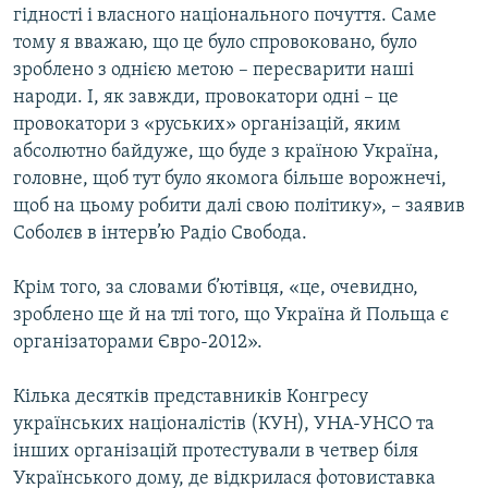
гідності і власного національного почуття. Саме
тому я вважаю, що це було спровоковано, було
зроблено з однією метою – пересварити наші
народи. І, як завжди, провокатори одні – це
провокатори з «руських» організацій, яким
абсолютно байдуже, що буде з країною Україна,
головне, щоб тут було якомога більше ворожнечі,
щоб на цьому робити далі свою політику», – заявив
Соболєв в інтерв’ю Радіо Свобода.
Крім того, за словами б’ютівця, «це, очевидно,
зроблено ще й на тлі того, що Україна й Польща є
організаторами Євро-2012».
Кілька десятків представників Конгресу
українських націоналістів (КУН), УНА-УНСО та
інших організацій протестували в четвер біля
Українського дому, де відкрилася фотовиставка