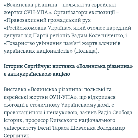
«Волинська різанина – польські та єврейські
жертви ОУН-УПА». Організатори експозиції –
«Правозахисний громадський рух
«Російськомовна Україна», який очолює народний
депутат від Партії регіонів Вадим Колесніченко, і
«Товариство увічнення пам’яті жертв злочинів
українських націоналістів» (Польща).
Історик Сергійчук: виставка «Волинська різанина»
є антиукраїнською акцією
Виставка «Волинська різанина: польські та
єврейські жертви ОУН-УПА», що відкрилася
сьогодні в столичному Українському домі, є
провокаційною і ненауковою, заявив Радіо Свобода
історик, професор Київського національного
університету імені Тараса Шевченка Володимир
Сергійчук.