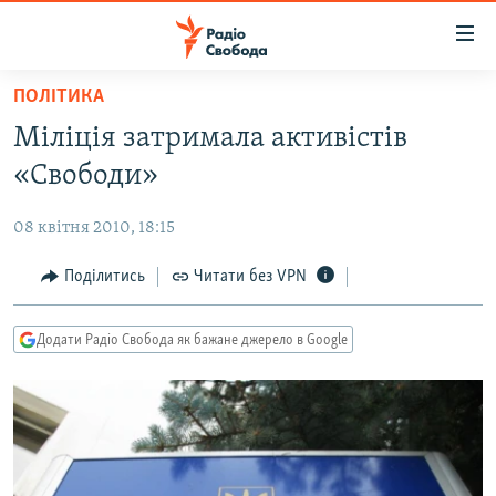
Доступність
посилання
Перейти
ПОЛІТИКА
до
РАДІО СВОБОДА – 70 РОКІВ
Міліція затримала активістів
основного
ВСЕ ЗА ДОБУ
матеріалу
«Свободи»
СТАТТІ
Перейти
до
08 квітня 2010, 18:15
ВІЙНА
ПОЛІТИКА
основної
РОСІЙСЬКА «ФІЛЬТРАЦІЯ»
Поділитись
Читати без VPN
ЕКОНОМІКА
навігації
Перейти
ДОНБАС.РЕАЛІЇ
СУСПІЛЬСТВО
до
Додати Радіо Свобода як бажане джерело в Google
КРИМ.РЕАЛІЇ
КУЛЬТУРА
пошуку
ТИ ЯК?
СПОРТ
СХЕМИ
УКРАЇНА
КИТАЙ.ВИКЛИКИ
СВІТ