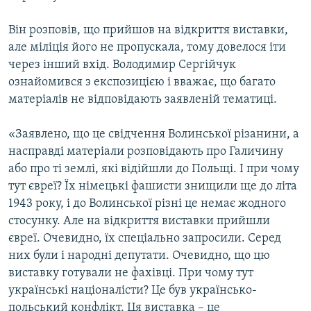
Він розповів, що прийшов на відкриття виставки,
але міліція його не пропускала, тому довелося іти
через інший вхід. Володимир Сергійчук
ознайомився з експозицією і вважає, що багато
матеріалів не відповідають заявленій тематиці.
«Заявлено, що це свідчення Волинської різанини, а
насправді матеріали розповідають про Галичину
або про ті землі, які відійшли до Польщі. І при чому
тут євреї? Їх німецькі фашисти знищили ще до літа
1943 року, і до Волинської різні це немає жодного
стосунку. Але на відкриття виставки прийшли
євреї. Очевидно, їх спеціально запросили. Серед
них були і народні депутати. Очевидно, що цю
виставку готували не фахівці. При чому тут
українські націоналісти? Це був українсько-
польський конфлікт. Ця виставка – це