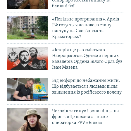
ОМБр про Костянтинівку та
ближні бої
«Повільне прогризання». Армія
РФ готується до нового етапу
наступу на Слов’янськ та
Краматорськ?
«Історія ще раз сміється з
Навроцького». Одним з перших
кавалерів Ордена Білого Орла був
Іван Мазепа
Від ейфорії до небажання жити.
Що відбувається з людьми після
звільнення із російського полону
Чоловік загинув і вона пішла на
фронт. «Це помста» – каже
операторка FPV «Білка»