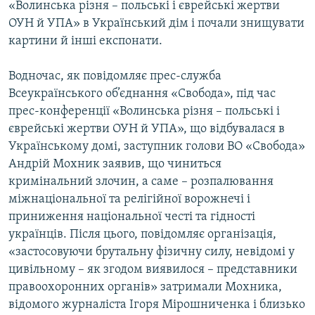
«Волинська різня – польські і єврейські жертви
Усі сайти RFE/RL
ОУН й УПА» в Український дім і почали знищувати
картини й інші експонати.
Водночас, як повідомляє прес-служба
Всеукраїнського об’єднання «Свобода», під час
прес-конференції «Волинська різня – польські і
єврейські жертви ОУН й УПА», що відбувалася в
Українському домі, заступник голови ВО «Свобода»
Андрій Мохник заявив, що чиниться
кримінальний злочин, а саме – розпалювання
міжнаціональної та релігійної ворожнечі і
приниження національної честі та гідності
українців. Після цього, повідомляє організація,
«застосовуючи брутальну фізичну силу, невідомі у
цивільному – як згодом виявилося – представники
правоохоронних органів» затримали Мохника,
відомого журналіста Ігоря Мірошниченка і близько