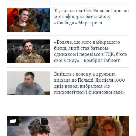
Та, що планує бій. Як воює і про що
мріє офіцерка батальйону
«Свобода» Маргарита
«Боляче, що мого найкращого
бійця, який став батьком-
одинаком і перевівся в ТЦК, б’ють
свої в тилу» – комбриг Габінет
Вийшов з полону, а дружина
виїхала до Польщі. Як після 1000
днів неволі вибратися «із
психологічної і фінансової ями»