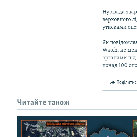
МУЛЬТИМЕДІА
ФОТО
Нурізада заар
верховного лі
СПЕЦПРОЄКТИ
утисками опо
ПОДКАСТИ
Як повідомля
Watch, не ме
органами під
понад 100 опо
Поділитис
Читайте також