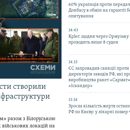
60% українців проти передачі
Донбасу в обмін на гарантії 
опитування
14:43
Kpler: щодня через Ормузьку
проходить лише 8 суден
14:13
ЄС запровадив санкції проти
директорів заводів РФ, які п
виробництва ракет «Сармат»
істи створили
«Іскандер»
інфраструктури
13:14
Зросла кількість жертв остан
РФ по Києву: у лікарні помер 
м» разом з Білоруською
 військових локацій на