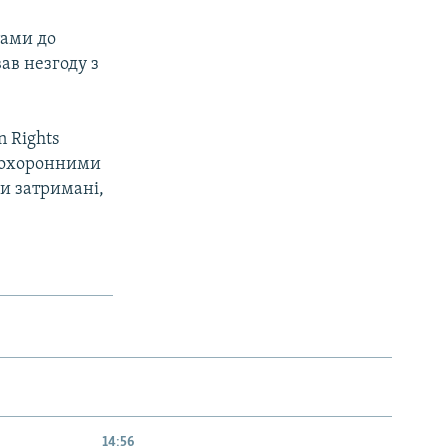
тами до
ав незгоду з
 Rights
воохоронними
и затримані,
14:56