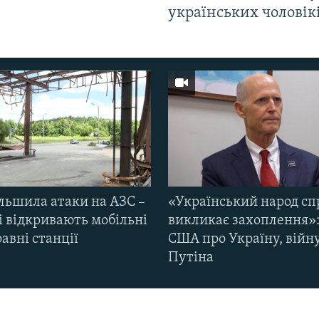
українських чоловік
ільшила атаки на АЗС –
«Український народ сп
і відкривають мобільні
викликає захоплення»:
авні станції
США про Україну, війну
Путіна