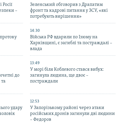
 Росії
Зеленський обговорив з Драпатим
безпеки –
фронт та кадрові питання у ЗСУ, «які
потребують вирішення»
14:30
 протоку
Війська РФ вдарили по Ізюму на
Харківщині, є загиблі та постраждалі –
влада
13:49
У морі біля Коблевого стався вибух:
ричетні до
загинула людина, ще двоє –
 та
постраждали
12:53
нього удару
У Запорізькому районі через атаки
чоловік
російських дронів загинули дві людини
– Федоров