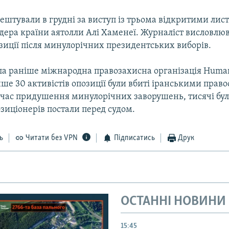
ештували в грудні за виступ із трьома відкритими лис
дера країни аятолли Алі Хаменеї. Журналіст висловлюв
зиції після минулорічних президентських виборів.
ла раніше міжнародна правозахисна організація Human
нше 30 активістів опозиції були вбиті іранськими пра
 час придушення минулорічних заворушень, тисячі бул
зиціонерів постали перед судом.
ь
Читати без VPN
Підписатись
Друк
ОСТАННІ НОВИНИ
15:45