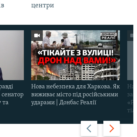
ів
центри
равді
Нова небезпека для Харкова. Як
Наш
 сенатор
виживає місто під російськими
заг
 та
ударами | Донбас Реалії
«Ри
тіл
Назад
Вперед