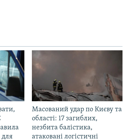
вати,
Масований удар по Києву та
С
області: 17 загиблих,
равила
незбита балістика,
 для
атаковані логістичні