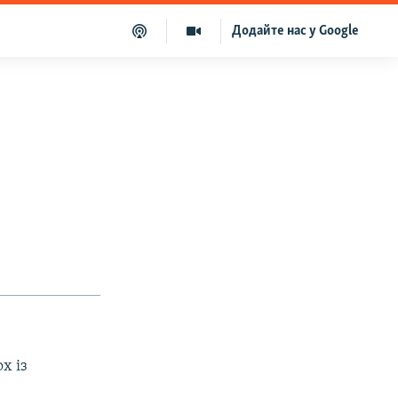
Додайте нас у Google
х із