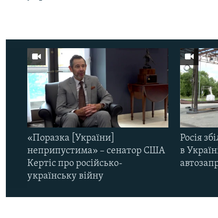
«Поразка [України]
Росія зб
неприпустима» – сенатор США
в Україн
Кертіс про російсько-
автозапр
українську війну