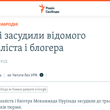
ЖНАРОДНІ
і засудили відомого
іста і блогера
19:22
ь
Читати без VPN
обода як бажане джерело в Google
аліста і блогера Мохаммада Нурізада засудили до трьо
ків тюрми.