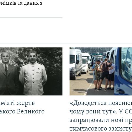
знімків та даних з
м'яті жертв
«Доведеться поясню
ького Великого
чому вони тут». У Є
запрацювали нові п
тимчасового захисту