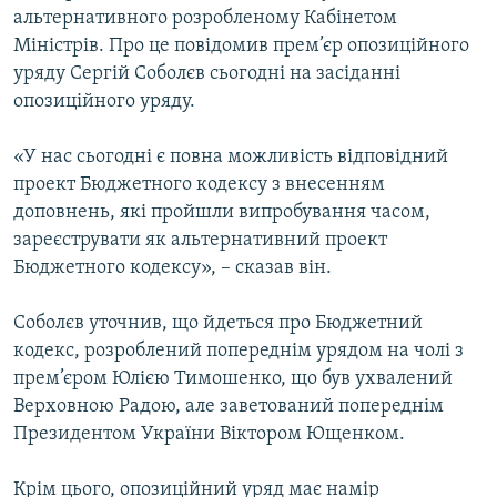
альтернативного розробленому Кабінетом
МУЛЬТИМЕДІА
Міністрів. Про це повідомив прем’єр опозиційного
ФОТО
уряду Сергій Соболєв сьогодні на засіданні
СПЕЦПРОЄКТИ
опозиційного уряду.
ПОДКАСТИ
«У нас сьогодні є повна можливість відповідний
проект Бюджетного кодексу з внесенням
КРИМ РЕАЛІЇ
доповнень, які пройшли випробування часом,
РУС
зареєструвати як альтернативний проект
Бюджетного кодексу», – сказав він.
УКР
КТАТ
Соболєв уточнив, що йдеться про Бюджетний
кодекс, розроблений попереднім урядом на чолі з
ДОЛУЧАЙСЯ!
прем’єром Юлією Тимошенко, що був ухвалений
Верховною Радою, але заветований попереднім
Президентом України Віктором Ющенком.
Крім цього, опозиційний уряд має намір