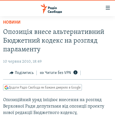
Доступність
посилання
Перейти
НОВИНИ
до
РАДІО СВОБОДА – 70 РОКІВ
Опозиція внесе альтернативний
основного
ВСЕ ЗА ДОБУ
матеріалу
Бюджетний кодекс на розгляд
СТАТТІ
Перейти
парламенту
до
ВІЙНА
ПОЛІТИКА
основної
10 червня 2010, 18:49
РОСІЙСЬКА «ФІЛЬТРАЦІЯ»
ЕКОНОМІКА
навігації
Перейти
Поділитись
Читати без VPN
ДОНБАС.РЕАЛІЇ
СУСПІЛЬСТВО
до
КРИМ.РЕАЛІЇ
КУЛЬТУРА
пошуку
Додати Радіо Свобода як бажане джерело в Google
ТИ ЯК?
СПОРТ
Опозиційний уряд ініціює внесення на розгляд
СХЕМИ
УКРАЇНА
Верховної Ради депутатами від опозиції проекту
КИТАЙ.ВИКЛИКИ
СВІТ
нової редакції Бюджетного кодексу,