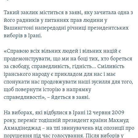
МУЛЬТИМЕДІА
Такий заклик міститься в заяві, яку зачитала одна з
ФОТО
його радників у питаннях прав людини у
СПЕЦПРОЄКТИ
Вашингтоні напередодні річниці президентських
виборів в Ірані.
ПОДКАСТИ
«Справою всіх вільних людей і вільних націй є
КРИМ РЕАЛІЇ
продемонструвати, що ми на боці тих, хто бореться
РУС
за свободу, справедливість, гідність… Сміливість
іранського народу є прикладом для нас і має
УКР
спонукати нас продовжувати наші зусилля для того,
КТАТ
щоб повернути історію в напрямку
справедливості», – йдеться в заяві.
ДОЛУЧАЙСЯ!
На виборах, які відбулися в Ірані 12 червня 2009
року, переміг тодішній президент країни Махмуд
Ахмадінеджад – на тлі звинувачень від опозиції про
порушення під час голосування. Після виборів у