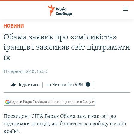
Доступність
посилання
Перейти
НОВИНИ
до
РАДІО СВОБОДА – 70 РОКІВ
Обама заявив про «сміливість»
основного
ВСЕ ЗА ДОБУ
матеріалу
іранців і закликав світ підтримати
СТАТТІ
Перейти
їх
до
ВІЙНА
ПОЛІТИКА
основної
11 червня 2010, 15:52
РОСІЙСЬКА «ФІЛЬТРАЦІЯ»
ЕКОНОМІКА
навігації
Перейти
Поділитись
Читати без VPN
ДОНБАС.РЕАЛІЇ
СУСПІЛЬСТВО
до
КРИМ.РЕАЛІЇ
КУЛЬТУРА
пошуку
Додати Радіо Свобода як бажане джерело в Google
ТИ ЯК?
СПОРТ
Президент США Барак Обама закликає світ до
СХЕМИ
УКРАЇНА
підтримки іранців, які борються за свободу в своїй
КИТАЙ.ВИКЛИКИ
СВІТ
країні.