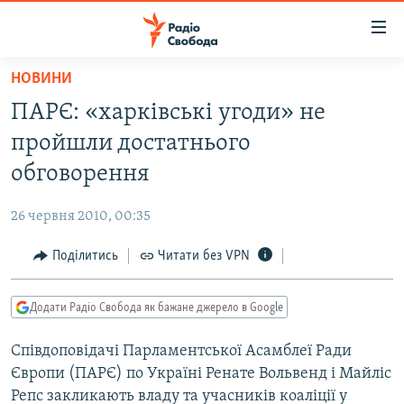
Доступність
посилання
Перейти
НОВИНИ
до
РАДІО СВОБОДА – 70 РОКІВ
ПАРЄ: «харківські угоди» не
основного
ВСЕ ЗА ДОБУ
матеріалу
пройшли достатнього
СТАТТІ
Перейти
обговорення
до
ВІЙНА
ПОЛІТИКА
основної
26 червня 2010, 00:35
РОСІЙСЬКА «ФІЛЬТРАЦІЯ»
ЕКОНОМІКА
навігації
Перейти
Поділитись
Читати без VPN
ДОНБАС.РЕАЛІЇ
СУСПІЛЬСТВО
до
КРИМ.РЕАЛІЇ
КУЛЬТУРА
пошуку
Додати Радіо Свобода як бажане джерело в Google
ТИ ЯК?
СПОРТ
Співдоповідачі Парламентської Асамблеї Ради
СХЕМИ
УКРАЇНА
Європи (ПАРЄ) по Україні Ренате Вольвенд і Майліс
ПРИАЗОВ’Я
СВІТ
Репс закликають владу та учасників коаліції у