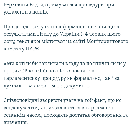
Верховній Раді дотримуватися процедури при
КИТАЙ.ВИКЛИКИ
ухваленні законів.
МУЛЬТИМЕДІА
ФОТО
Про це йдеться у їхній інформаційній записці за
результатами візиту до України 1-4 червня цього
СПЕЦПРОЄКТИ
року, текст якої міститься на сайті Моніторингового
ПОДКАСТИ
комітету ПАРЄ.
«Ми хотіли би закликати владу та політичні сили у
КРИМ РЕАЛІЇ
правлячій коаліції повністю поважати
РУС
парламентську процедуру як формально, так і за
УКР
духом», – зазначається в документі.
КТАТ
Співдоповідачі звернули увагу на той факт, що не
всі документи, які ухвалюються в парламенті
ДОЛУЧАЙСЯ!
останнім часом, проходять достатнє обговорення та
вивчення.