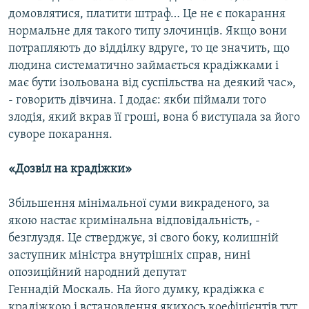
домовлятися, платити штраф… Це не є покарання
нормальне для такого типу злочинців. Якщо вони
потрапляють до відділку вдруге, то це значить, що
людина систематично займається крадіжками і
має бути ізольована від суспільства на деякий час»,
- говорить дівчина. І додає: якби піймали того
злодія, який вкрав її гроші, вона б виступала за його
суворе покарання.
«Дозвіл на крадіжки»
Збільшення мінімальної суми викраденого, за
якою настає кримінальна відповідальність, -
безглуздя. Це стверджує, зі свого боку, колишній
заступник міністра внутрішніх справ, нині
опозиційний народний депутат
Геннадій Москаль. На його думку, крадіжка є
крадіжкою і встановлення якихось коефіцієнтів тут