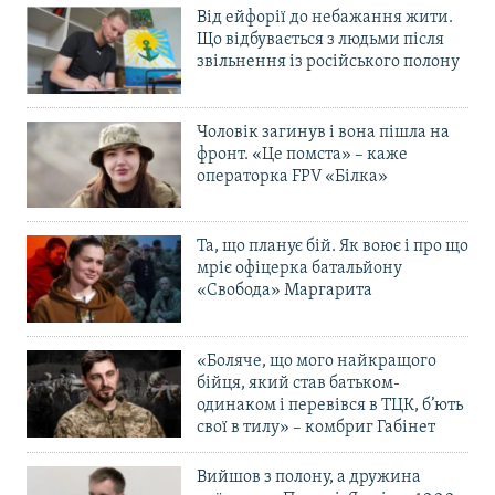
Від ейфорії до небажання жити.
Що відбувається з людьми після
звільнення із російського полону
Чоловік загинув і вона пішла на
фронт. «Це помста» – каже
операторка FPV «Білка»
Та, що планує бій. Як воює і про що
мріє офіцерка батальйону
«Свобода» Маргарита
«Боляче, що мого найкращого
бійця, який став батьком-
одинаком і перевівся в ТЦК, б’ють
свої в тилу» – комбриг Габінет
Вийшов з полону, а дружина