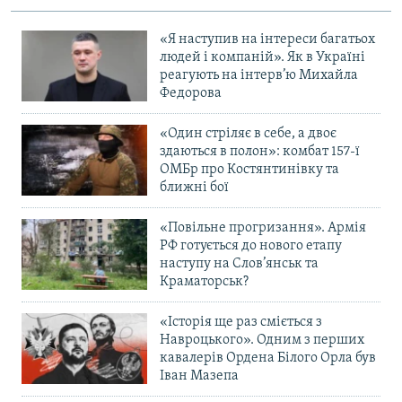
«Я наступив на інтереси багатьох
людей і компаній». Як в Україні
реагують на інтерв’ю Михайла
Федорова
«Один стріляє в себе, а двоє
здаються в полон»: комбат 157-ї
ОМБр про Костянтинівку та
ближні бої
«Повільне прогризання». Армія
РФ готується до нового етапу
наступу на Слов’янськ та
Краматорськ?
«Історія ще раз сміється з
Навроцького». Одним з перших
кавалерів Ордена Білого Орла був
Іван Мазепа