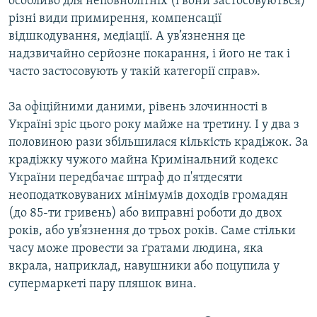
особливо для неповнолітніх (і вони застосовуються)
різні види примирення, компенсації
відшкодування, медіації. А ув’язнення це
надзвичайно серйозне покарання, і його не так і
часто застосовують у такій категорії справ».
За офіційними даними, рівень злочинності в
Україні зріс цього року майже на третину. І у два з
половиною рази збільшилася кількість крадіжок. За
крадіжку чужого майна Кримінальний кодекс
України передбачає штраф до п'ятдесяти
неоподатковуваних мінімумів доходів громадян
(до 85-ти гривень) або виправні роботи до двох
років, або ув’язнення до трьох років. Саме стільки
часу може провести за ґратами людина, яка
вкрала, наприклад, навушники або поцупила у
супермаркеті пару пляшок вина.