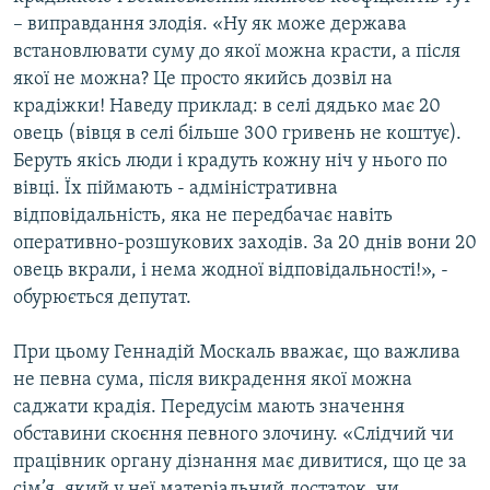
– виправдання злодія. «Ну як може держава
встановлювати суму до якої можна красти, а після
якої не можна? Це просто якийсь дозвіл на
крадіжки! Наведу приклад: в селі дядько має 20
овець (вівця в селі більше 300 гривень не коштує).
Беруть якісь люди і крадуть кожну ніч у нього по
вівці. Їх піймають - адміністративна
відповідальність, яка не передбачає навіть
оперативно-розшукових заходів. За 20 днів вони 20
овець вкрали, і нема жодної відповідальності!», -
обурюється депутат.
При цьому Геннадій Москаль вважає, що важлива
не певна сума, після викрадення якої можна
саджати крадія. Передусім мають значення
обставини скоєння певного злочину. «Слідчий чи
працівник органу дізнання має дивитися, що це за
сім’я, який у неї матеріальний достаток, чи