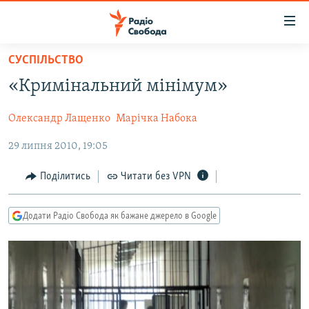
Доступність
посилання
Перейти
СУСПІЛЬСТВО
до
РАДІО СВОБОДА – 70 РОКІВ
«Кримінальний мінімум»
основного
ВСЕ ЗА ДОБУ
матеріалу
Олександр Лащенко
Марічка Набока
СТАТТІ
Перейти
до
29 липня 2010, 19:05
ВІЙНА
ПОЛІТИКА
основної
РОСІЙСЬКА «ФІЛЬТРАЦІЯ»
ЕКОНОМІКА
навігації
Поділитись
Читати без VPN
Перейти
ДОНБАС.РЕАЛІЇ
СУСПІЛЬСТВО
до
Додати Радіо Свобода як бажане джерело в Google
КРИМ.РЕАЛІЇ
КУЛЬТУРА
пошуку
ТИ ЯК?
СПОРТ
СХЕМИ
УКРАЇНА
КИТАЙ.ВИКЛИКИ
СВІТ