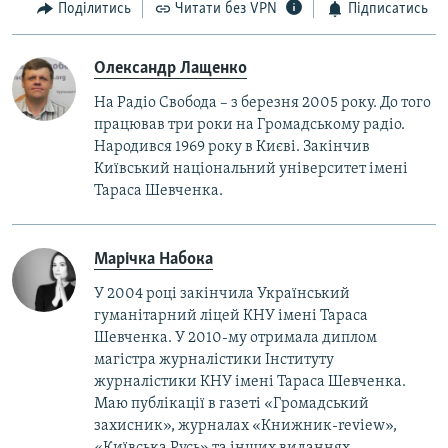
Поділитись
Читати без VPN
Підписатись
Олександр Лащенко
На Радіо Свобода – з березня 2005 року. До того
працював три роки на Громадському радіо.
Народився 1969 року в Києві. Закінчив
Київський національний університет імені
Тараса Шевченка.
Марічка Набока
У 2004 році закінчила Український
гуманітарний ліцей КНУ імені Тараса
Шевченка. У 2010-му отримала диплом
магістра журналістики Інституту
журналістики КНУ імені Тараса Шевченка.
Маю публікації в газеті «Громадський
захисник», журналах «Книжник-review»,
«Київська Русь» та інших виданнях.