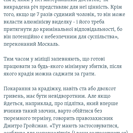
викрадена річ представляє для неї цінність. Крім
того, якщо це 7 разів судимий чоловік, то він може
вкласти алюмінієву виделку - і його треба
притягнути до кримінальної відповідальності, бо
він потенційно є небезпечним для суспільства»,
переконаний Москаль.
Тим часом у міліції запевняють, що готові
працювати за будь-якого мінімуму збитків, після
якого крадія можна саджати за ґрати.
Покарання за крадіжку, навіть ста або двохсот
гривень, має бути невідворотним. Але якщо
йдеться, наприклад, про підлітка, який вперше
вчинив такий злочин, варто обійтися без
тюремного терміну, говорить правозахисник
Дмитро Гройсман. «Тут мають застосовуватися,