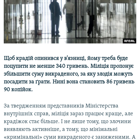
МУЛЬТИМЕДІА
ФОТО
СПЕЦПРОЄКТИ
ПОДКАСТИ
КРИМ РЕАЛІЇ
Щоб крадій опинився у в’язниці, йому треба буде
РУС
поцупити не менше 340 гривень. Міліція пропонує
збільшити суму викраденого, за яку злодія можуть
УКР
посадити за ґрати. Нині вона становить 86 гривень
КТАТ
90 копійок.
ДОЛУЧАЙСЯ!
За твердженням представників Міністерства
внутрішніх справ, міліція зараз працює краще, але
крадіжок стає більше. І не лише тому, що злочини
виявляють активніше, а тому, що мінімальні
«кримінальні» суми викраденого є заниженими. А