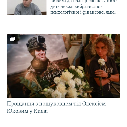
виїхала до Польщі. Як після 1000
днів неволі вибратися «із
психологічної і фінансової ями»
Прощання з пошуковцем тіл Олексієм
Юковим у Києві