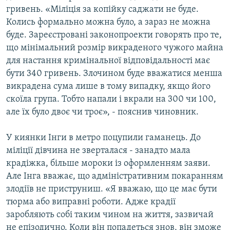
гривень. «Міліція за копійку саджати не буде.
Колись формально можна було, а зараз не можна
буде. Зареєстровані законопроекти говорять про те,
що мінімальний розмір викраденого чужого майна
для настання кримінальної відповідальності має
бути 340 гривень. Злочином буде вважатися менша
викрадена сума лише в тому випадку, якщо його
скоїла група. Тобто напали і вкрали на 300 чи 100,
але їх було двоє чи троє», - пояснив чиновник.
У киянки Інги в метро поцупили гаманець. До
міліції дівчина не зверталася - занадто мала
крадіжка, більше мороки із оформленням заяви.
Але Інга вважає, що адміністративним покаранням
злодіїв не приструниш. «Я вважаю, що це має бути
тюрма або виправні роботи. Адже крадії
заробляють собі таким чином на життя, зазвичай
не епізодично. Коли він попадеться знов, він зможе