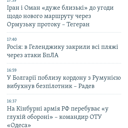
17:59
Іран і Оман «дуже близькі» до угоди
щодо нового маршруту через
Ормузьку протоку – Тегеран
17:40
Росія: в Геленджику закрили всі пляжі
через атаки БпЛА
16:59
У Болгарії поблизу кордону з Румунією
вибухнув безпілотник – Радев
16:37
На Кінбурні армія РФ перебуває «у
глухій обороні» – командир ОТУ
«Одеса»