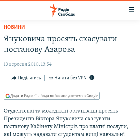
Доступність
посилання
Перейти
НОВИНИ
до
РАДІО СВОБОДА – 70 РОКІВ
Януковича просять скасувати
основного
ВСЕ ЗА ДОБУ
матеріалу
постанову Азарова
СТАТТІ
Перейти
до
13 вересня 2010, 13:54
ВІЙНА
ПОЛІТИКА
основної
РОСІЙСЬКА «ФІЛЬТРАЦІЯ»
Поділитись
Читати без VPN
ЕКОНОМІКА
навігації
Перейти
ДОНБАС.РЕАЛІЇ
СУСПІЛЬСТВО
до
Додати Радіо Свобода як бажане джерело в Google
КРИМ.РЕАЛІЇ
КУЛЬТУРА
пошуку
Студентські та молодіжні організації просять
ТИ ЯК?
СПОРТ
Президента Віктора Януковича скасувати
СХЕМИ
УКРАЇНА
постанову Кабінету Міністрів про платні послуги,
які можуть надавати студентам вищі навчальні
КИТАЙ.ВИКЛИКИ
СВІТ