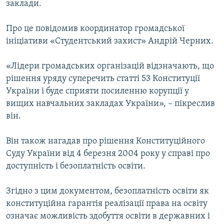
заклади.
МУЛЬТИМЕДІА
ФОТО
Про це повідомив координатор громадської
ініціативи «Студентський захист» Андрій Черних.
СПЕЦПРОЄКТИ
ПОДКАСТИ
«Лідери громадських організацій відзначають, що
рішення уряду суперечить статті 53 Конституції
КРИМ РЕАЛІЇ
України і буде сприяти посиленню корупції у
РУС
вищих навчальних закладах України», – пікреслив
він.
УКР
КТАТ
Він також нагадав про рішення Конституційного
Суду України від 4 березня 2004 року у справі про
доступність і безоплатність освіти.
ДОЛУЧАЙСЯ!
Згідно з цим документом, безоплатність освіти як
конституційна гарантія реалізації права на освіту
означає можливість здобуття освіти в державних і