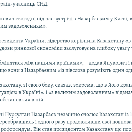
країн-учасниць СНД.
кович сьогодні під час зустрічі з Назарбаєвим у Києві, 
ким задоволенням».
езидента України, лідерство керівника Казахстану «в
дови ринкової економіки заслуговує на глибоку увагу 
бмінятися між нашими країнами», – додав Янукович і 
що вони з Назарбаєвим «із півслова розуміють один од
ахстану, зі свого боку, сказав, зокрема, що в його кра
туацією в Україні». і «з великим задоволенням» відзн
 обстановки» в ній.
і Нурсултан Назарбаєв незмінно очолює Казахстан із 1
 переобравшись і одного разу продовживши свої повнов
з референдум. Він став президентом Казахстану ще пе