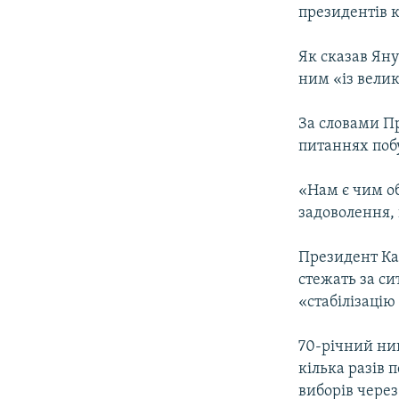
МУЛЬТИМЕДІА
президентів 
ФОТО
Як сказав Яну
СПЕЦПРОЄКТИ
ним «із вели
ПОДКАСТИ
За словами Пр
питаннях побу
«Нам є чим о
задоволення, 
Президент Каз
стежать за си
«стабілізацію
70-річний нин
кілька разів
виборів чере