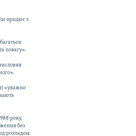
він працює з
 багатьох
та повагу».
висловив
ного».
їні «уважно
ачають
988 року,
аження без
ред розпадом