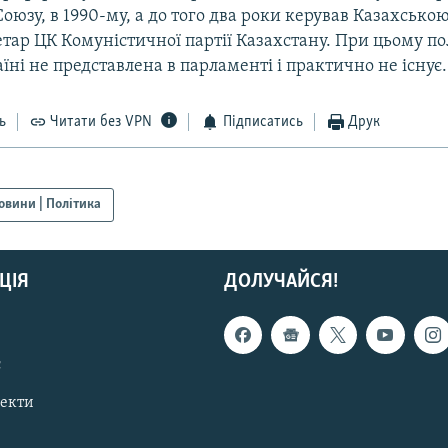
оюзу, в 1990-му, а до того два роки керував Казахсько
тар ЦК Комуністичної партії Казахстану. При цьому по
аїні не представлена в парламенті і практично не існує.
ь
Читати без VPN
Підписатись
Друк
овини | Політика
ЦІЯ
ДОЛУЧАЙСЯ!
с
пекти