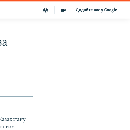
Додайте нас у Google
за
Казахстану
ивних»