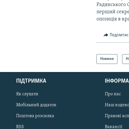
Радянського С
перший секре
опозиція в кр
Поділитис
Новини
Н
КРИМ РЕАЛІЇ
РУС
ПІДТРИМКА
ІНФОРМА
УКР
КТАТ
Як слухати
Про нас
Мобільний додаток
Наш кодек
ДОЛУЧАЙСЯ!
Поштова розсилка
Правові ас
RSS
Вакансії