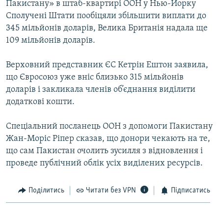
Пакистану» в штаб-квартирі ООН у Нью-Йорку
МУЛЬТИМЕДІА
Сполучені Штати пообіцяли збільшити виплати до
ФОТО
345 мільйонів доларів, Велика Британія надала ще
109 мільйонів доларів.
СПЕЦПРОЄКТИ
ПОДКАСТИ
Верховний представник ЄС Кетрін Ештон заявила,
що Євросоюз уже вніс близько 315 мільйонів
КРИМ РЕАЛІЇ
доларів і закликала членів об’єднання виділити
РУС
додаткові кошти.
УКР
Спеціальний посланець ООН з допомоги Пакистану
КТАТ
Жан-Моріс Ріпер сказав, що донори чекають на те,
що сам Пакистан очолить зусилля з відновлення і
проведе публічний облік усіх виділених ресурсів.
ДОЛУЧАЙСЯ!
Поділитись
Читати без VPN
Підписатись