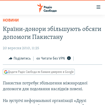
Доступність
посилання
Перейти
НОВИНИ
до
РАДІО СВОБОДА – 70 РОКІВ
Країни-донори збільшують обсяги
основного
ВСЕ ЗА ДОБУ
матеріалу
допомоги Пакистану
СТАТТІ
Перейти
до
20 вересня 2010, 11:25
ВІЙНА
ПОЛІТИКА
основної
РОСІЙСЬКА «ФІЛЬТРАЦІЯ»
Поділитись
Читати без VPN
ЕКОНОМІКА
навігації
Перейти
ДОНБАС.РЕАЛІЇ
СУСПІЛЬСТВО
до
Додати Радіо Свобода як бажане джерело в Google
КРИМ.РЕАЛІЇ
КУЛЬТУРА
пошуку
Пакистан потребує збільшення міжнародної
ТИ ЯК?
СПОРТ
допомоги для подолання наслідків повені.
СХЕМИ
УКРАЇНА
На зустрічі неформальної організації «Друзі
КИТАЙ.ВИКЛИКИ
СВІТ