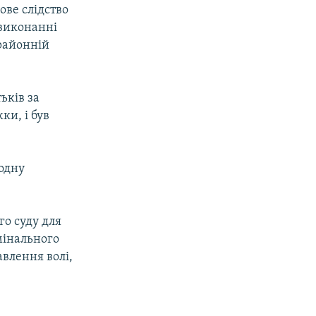
ове слідство
евиконанні
 районній
ьків за
ки, і був
 одну
о суду для
имінального
влення волі,