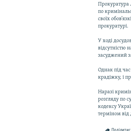
КИТАЙ.ВИКЛИКИ
Прокуратура 
МУЛЬТИМЕДІА
по криміналь
своїх обов’яз
ФОТО
прокуратурі.
СПЕЦПРОЄКТИ
У ході досудо
ПОДКАСТИ
відсутністю н
засуджений за
Однак під час
крадіжку, і п
Наразі кримі
розгляду по с
кодексу Украї
терміном від 
Поділитис