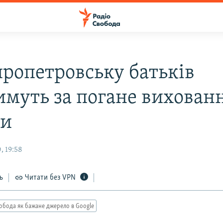
пропетровську батьків
имуть за погане вихован
ни
, 19:58
ь
Читати без VPN
обода як бажане джерело в Google