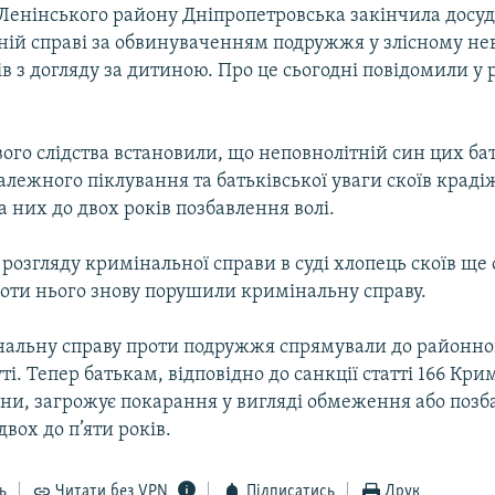
Ленінського району Дніпропетровська закінчила досуд
ній справі за обвинуваченням подружжя у злісному н
ків з догляду за дитиною. Про це сьогодні повідомили у
вого слідства встановили, що неповнолітній син цих бат
алежного піклування та батьківської уваги скоїв крадіж
 них до двох років позбавлення волі.
 розгляду кримінальної справи в суді хлопець скоїв ще
роти нього знову порушили кримінальну справу.
нальну справу проти подружжя спрямували до районног
уті. Тепер батькам, відповідно до санкції статті 166 Кр
ни, загрожує покарання у вигляді обмеження або позба
двох до п’яти років.
ь
Читати без VPN
Підписатись
Друк