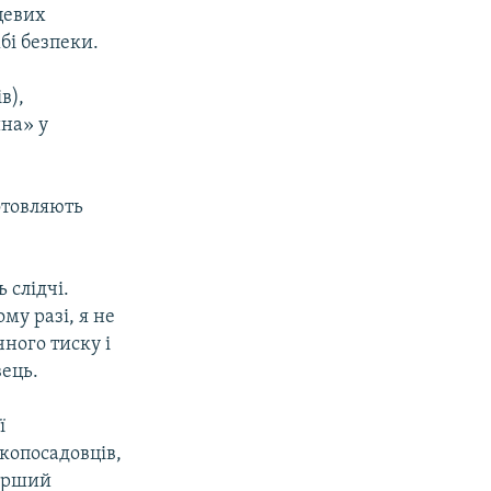
цевих
бі безпеки.
в),
ина» у
готовляють
 слідчі.
му разі, я не
ного тиску і
вець.
ї
окопосадовців,
перший