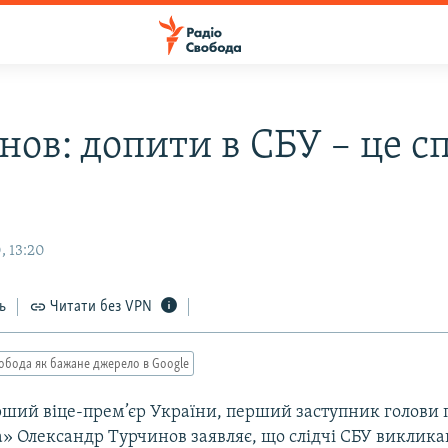
нов: допити в СБУ – це с
, 13:20
ь
Читати без VPN
обода як бажане джерело в Google
ший віце-прем’єр України, перший заступник голови п
» Олександр Турчинов заявляє, що слідчі СБУ виклика