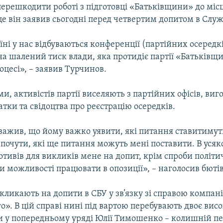
перешкодити роботі з підготовці «Батьківщини» до міс
це він заявив сьогодні перед четвертим допитом в Служ
їні у нас відбуваються конференції (партійних осередкі
а шалений тиск влади, яка протидіє партії «Батьківщ
цесі», – заявив Турчинов.
ми, активістів партії виселяють з партійних офісів, ви
тки та свідоцтва про реєстрацію осередків.
ажив, що йому важко уявити, які питання ставитимуть
 почути, які ще питання можуть мені поставити. В усяко
тивів для викликів мене на допит, крім спроби політич
и можливості працювати в опозиції», – наголосив бюті
ликають на допити в СБУ у зв’язку зі справою компані
». В цій справі нині під вартою перебувають двоє вис
и у попередньому уряді Юлії Тимошенко – колишній 