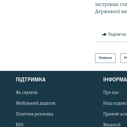
заступник го
Державної ми
Поділитис
Новини
Н
КРИМ РЕАЛІЇ
РУС
ПІДТРИМКА
ІНФОРМА
УКР
КТАТ
Як слухати
Про нас
Мобільний додаток
Наш кодек
ДОЛУЧАЙСЯ!
Поштова розсилка
Правові ас
RSS
Вакансії