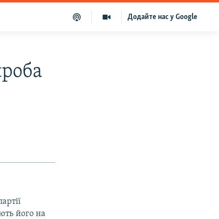
Додайте нас у Google
проба
артії
ють його на