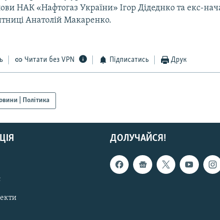
лови НАК «Нафтогаз України» Ігор Дідеднко та екс-на
тниці Анатолій Макаренко.
ь
Читати без VPN
Підписатись
Друк
овини | Політика
ЦІЯ
ДОЛУЧАЙСЯ!
с
пекти