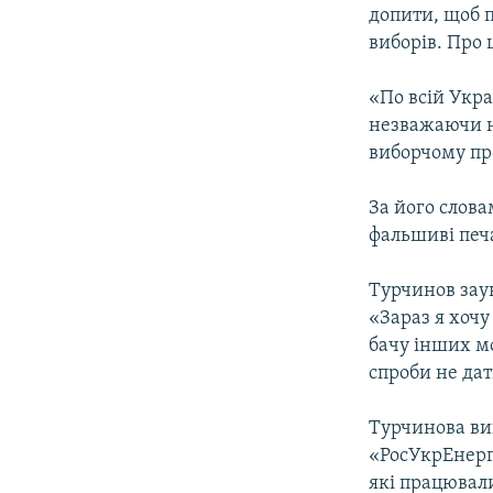
МУЛЬТИМЕДІА
допити, щоб 
ФОТО
виборів. Про 
СПЕЦПРОЄКТИ
«По всій Укра
ПОДКАСТИ
незважаючи н
виборчому про
За його слова
фальшиві печа
Турчинов заув
«Зараз я хочу
бачу інших мо
спроби не дат
Турчинова вик
«РосУкрЕнерго
які працювал