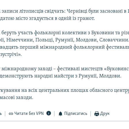
 записи літописців свідчать: Чернівці були засновані в 
датою місто згадується в одній із грамот.
 беруть участь фольклорні колективи з Буковини та рі
ії, Німеччини, Польщі, Румунії, Молдови, Словаччини..
двадцять перший міжнародний фольклорний фестивал
зустрічі».
 міжнародному заході – фестивалі мистецтв «Буковин
 демонструють народні майстри з Румунії, Молдови.
ткування на всіх центральних площах обласного центр
масові заходи.
ь
Читати без VPN
Підписатись
Друк