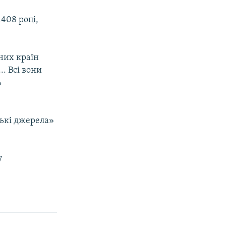
1408 році,
зних країн
. Всі вони
ь
ські джерела»
у