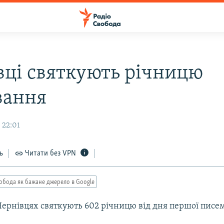
вці святкують річницю
вання
 22:01
ь
Читати без VPN
обода як бажане джерело в Google
Чернівцях святкують 602 річницю від дня першої писе