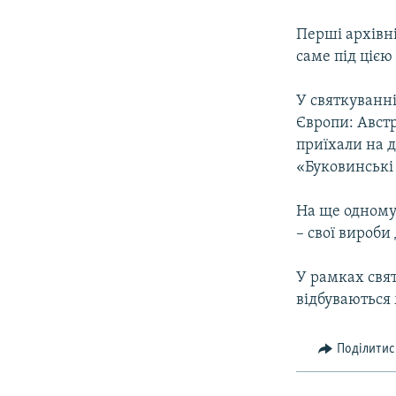
МУЛЬТИМЕДІА
ФОТО
Перші архівні
саме під цією 
СПЕЦПРОЄКТИ
ПОДКАСТИ
У святкуванні
Європи: Австр
приїхали на 
«Буковинські 
На ще одному
– свої вироби
У рамках свя
відбуваються 
Поділитис