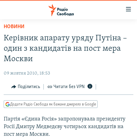
Доступність
посилання
Перейти
НОВИНИ
до
РАДІО СВОБОДА – 70 РОКІВ
Керівник апарату уряду Путіна –
основного
ВСЕ ЗА ДОБУ
матеріалу
один з кандидатів на пост мера
СТАТТІ
Перейти
Москви
до
ВІЙНА
ПОЛІТИКА
основної
09 жовтня 2010, 18:53
РОСІЙСЬКА «ФІЛЬТРАЦІЯ»
ЕКОНОМІКА
навігації
Перейти
Поділитись
Читати без VPN
ДОНБАС.РЕАЛІЇ
СУСПІЛЬСТВО
до
КРИМ.РЕАЛІЇ
КУЛЬТУРА
пошуку
Додати Радіо Свобода як бажане джерело в Google
ТИ ЯК?
СПОРТ
Партія «Єдина Росія» запропонувала президенту
СХЕМИ
УКРАЇНА
Росії Дмитру Медведєву чотирьох кандидатів на
КИТАЙ.ВИКЛИКИ
СВІТ
пост мера Москви.