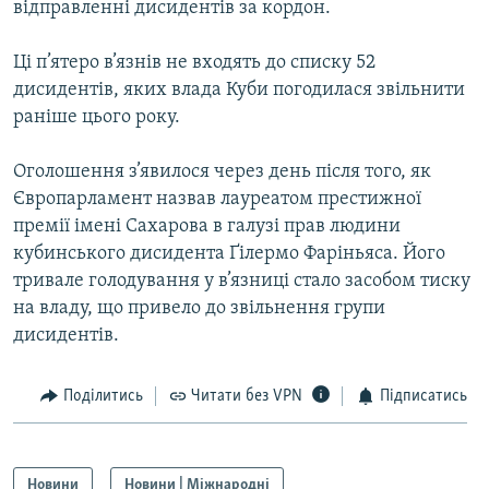
відправленні дисидентів за кордон.
МУЛЬТИМЕДІА
ФОТО
Ці п’ятеро в’язнів не входять до списку 52
дисидентів, яких влада Куби погодилася звільнити
СПЕЦПРОЄКТИ
раніше цього року.
ПОДКАСТИ
Оголошення з’явилося через день після того, як
КРИМ РЕАЛІЇ
Європарламент назвав лауреатом престижної
РУС
премії імені Сахарова в галузі прав людини
кубинського дисидента Ґілермо Фаріньяса. Його
УКР
тривале голодування у в’язниці стало засобом тиску
КТАТ
на владу, що привело до звільнення групи
дисидентів.
ДОЛУЧАЙСЯ!
Поділитись
Читати без VPN
Підписатись
Новини
Новини | Міжнародні