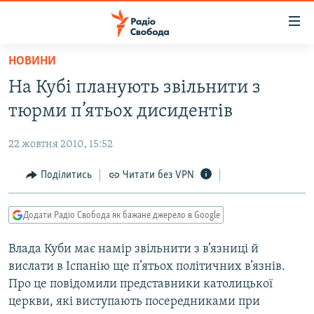
Доступність
посилання
Перейти
НОВИНИ
до
РАДІО СВОБОДА – 70 РОКІВ
На Кубі планують звільнити з
основного
ВСЕ ЗА ДОБУ
матеріалу
тюрми п’ятьох дисидентів
СТАТТІ
Перейти
до
22 жовтня 2010, 15:52
ВІЙНА
ПОЛІТИКА
основної
РОСІЙСЬКА «ФІЛЬТРАЦІЯ»
Поділитись
Читати без VPN
ЕКОНОМІКА
навігації
Перейти
ДОНБАС.РЕАЛІЇ
СУСПІЛЬСТВО
до
Додати Радіо Свобода як бажане джерело в Google
КРИМ.РЕАЛІЇ
КУЛЬТУРА
пошуку
Влада Куби має намір звільнити з в’язниці й
ТИ ЯК?
СПОРТ
вислати в Іспанію ще п’ятьох політичних в’язнів.
СХЕМИ
УКРАЇНА
Про це повідомили представники католицької
церкви, які виступають посередниками при
КИТАЙ.ВИКЛИКИ
СВІТ