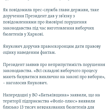
МУЛЬТИМЕДІА
Як повідомила прес-служба глави держави, таке
ФОТО
доручення Президент дав у зв’язку з
СПЕЦПРОЄКТИ
повідомленнями про ймовірні порушення
законодавства під час виготовлення виборчих
ПОДКАСТИ
бюлетенів у Харкові.
КРИМ РЕАЛІЇ
Янукович доручив правоохоронцям дати правову
РУС
оцінку наведеним фактам.
УКР
Президент заявив про неприпустимість порушення
КТАТ
законодавства. «Всі складові виборчого процесу
мають базуватися виключно на законі про вибори»,
ДОЛУЧАЙСЯ!
– наголосив Янукович.
Напередодні у ВО «Батьківщина» заявили, що на
території підприємства «Фоліо-плюс» виявили
близько 13 тисяч неврахованих бюлетенів для