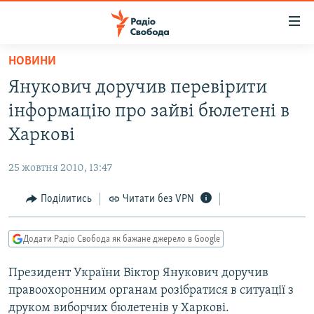
Доступність
посилання
Перейти
НОВИНИ
до
РАДІО СВОБОДА – 70 РОКІВ
Янукович доручив перевірити
основного
ВСЕ ЗА ДОБУ
матеріалу
інформацію про зайві бюлетені в
СТАТТІ
Перейти
Харкові
до
ВІЙНА
ПОЛІТИКА
основної
25 жовтня 2010, 13:47
РОСІЙСЬКА «ФІЛЬТРАЦІЯ»
ЕКОНОМІКА
навігації
Перейти
Поділитись
Читати без VPN
ДОНБАС.РЕАЛІЇ
СУСПІЛЬСТВО
до
КРИМ.РЕАЛІЇ
КУЛЬТУРА
пошуку
Додати Радіо Свобода як бажане джерело в Google
ТИ ЯК?
СПОРТ
Президент України Віктор Янукович доручив
СХЕМИ
УКРАЇНА
правоохоронним органам розібратися в ситуації з
КИТАЙ.ВИКЛИКИ
СВІТ
друком виборчих бюлетенів у Харкові.